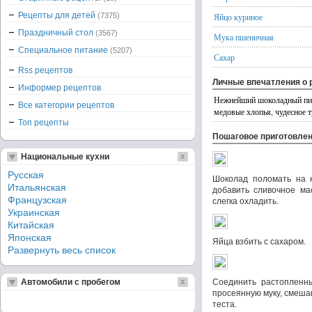
Рецепты для детей
(7375)
Яйцо куриное
Праздничный стол
(3567)
Мука пшеничная
Специальное питание
(5207)
Сахар
Rss рецептов
Личные впечатления о 
Информер рецептов
Нежнейший шоколадный пиро
Все категории рецептов
медовые хлопья, чудесное т
Топ рецепты
Пошаговое приготовле
Национальные кухни
Русская
Шоколад поломать на к
Итальянская
добавить сливочное мас
Французская
слегка охладить.
Украинская
Китайская
Японская
Яйца взбить с сахаром.
Развернуть весь список
Автомобили с пробегом
Соединить растопленн
просеянную муку, смеша
теста.