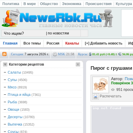
Политика
В мире
Общество
Экономика
Происшествия
Культура
Главная
Все темы
Россия
Каналы
[+] Добавить новость
И
Сегодня:
7 августа 2026 г.
MSK
21
:
58
Курсы:
81.41 руб (+0.48)
94.06 ру
Категории рецептов
Пирог с грушам
Салаты
(10495)
Автор:
Пов
Супы
(4506)
Поварёнок 3
Мясо
(8919)
951 прос
Птица и яйца
(7361)
Распечатать
Рыба
(3698)
Овощи
(1583)
Десерты
(10780)
Выпечка
(15352)
Соусы
(874)