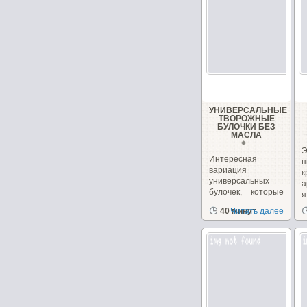
УНИВЕРСАЛЬНЫЕ
ТВОРОЖНЫЕ
БУЛОЧКИ БЕЗ
МАСЛА
Интересная
вариация
универсальных
а
булочек, которые
я
можно сделать как
в
40 минут
Читать далее
сладкими,...