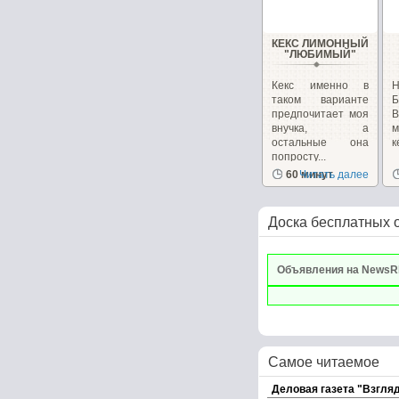
КЕКС ЛИМОННЫЙ
"ЛЮБИМЫЙ"
Кекс именно в
Н
таком варианте
Б
предпочитает моя
В
внучка, а
м
остальные она
к
попросту...
60 минут
Читать далее
Доска бесплатных 
Объявления на NewsR
Самое читаемое