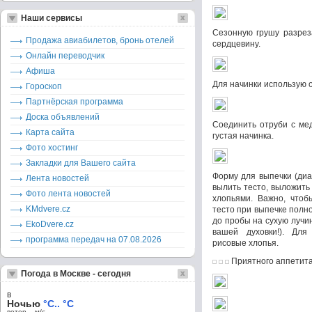
Наши сервисы
Сезонную грушу разрез
Продажа авиабилетов, бронь отелей
сердцевину.
Онлайн переводчик
Афиша
Для начинки использую 
Гороскоп
Партнёрская программа
Доска объявлений
Соединить отруби с ме
Карта сайта
густая начинка.
Фото хостинг
Закладки для Вашего сайта
Форму для выпечки (диа
Лента новостей
вылить тесто, выложить
Фото лента новостей
хлопьями. Важно, чтоб
KMdvere.cz
тесто при выпечке полн
до пробы на сухую лучи
EkoDvere.cz
вашей духовки!). Дл
программа передач на 07.08.2026
рисовые хлопья.
Приятного аппетит
Погода в Москве - сегодня
в
Ночью
°C.. °C
ветер – м/c