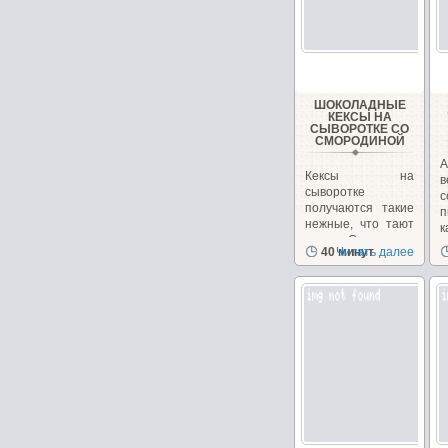
ШОКОЛАДНЫЕ
КЕКСЫ НА
СЫВОРОТКЕ СО
СМОРОДИНОЙ
А
Кексы на
в
сыворотке
с
получаются такие
п
нежные, что тают
к
во рту. Смородина
40 минут
Читать далее
придает...