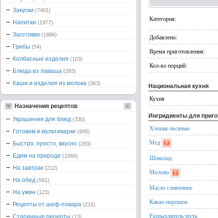
Закуски
(7401)
Категория:
Напитки
(1977)
Заготовки
(1886)
Добавлено:
Грибы
(54)
Время приготовления:
Колбасные изделия
(103)
Кол-во порций:
Блюда из лаваша
(293)
Каши и изделия из молока
(363)
Национальная кухня
Кухня
Назначения рецептов
Ингридиенты для приг
Украшения для блюд
(330)
Хлопья овсяные
Готовим в мультиварке
(845)
Мед
Быстро, просто, вкусно
(293)
Едим на природе
(1566)
Шоколад
На завтрак
(212)
Молоко
На обед
(561)
Масло сливочное
На ужин
(123)
Какао-порошок
Рецепты от шеф-повара
(215)
Разрыхлитель теста
Старинные рецепты
(13)