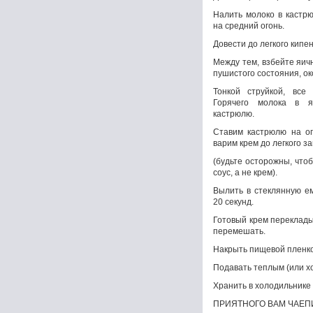
Налить молоко в кастрю
на средний огонь.
Довести до легкого кипе
Между тем, взбейте яич
пушистого состояния, око
Тонкой струйкой, все
Горячего молока в я
кастрюлю.
Ставим кастрюлю на ог
варим крем до легкого за
(будьте осторожны, чтоб
соус, а не крем).
Вылить в стеклянную ем
20 секунд.
Готовый крем переклады
перемешать.
Накрыть пищевой пленкой
Подавать теплым (или х
Хранить в холодильнике
ПРИЯТНОГО ВАМ ЧАЕП