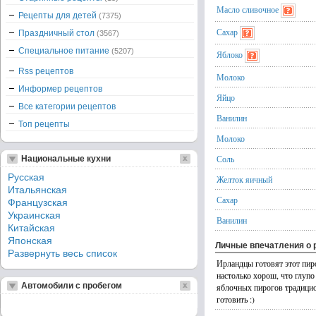
Масло сливочное
Рецепты для детей
(7375)
Сахар
Праздничный стол
(3567)
Специальное питание
(5207)
Яблоко
Rss рецептов
Молоко
Информер рецептов
Яйцо
Все категории рецептов
Ванилин
Топ рецепты
Молоко
Соль
Национальные кухни
Русская
Желток яичный
Итальянская
Сахар
Французская
Украинская
Ванилин
Китайская
Японская
Личные впечатления о 
Развернуть весь список
Ирландцы готовят этот пир
настолько хорош, что глупо 
Автомобили с пробегом
яблочных пирогов традицио
готовить :)