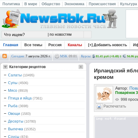
Политика
В мире
Общество
Экономика
Происшествия
Культура
Главная
Все темы
Россия
Каналы
[+] Добавить новость
И
Сегодня:
7 августа 2026 г.
MSK
09
:
01
Курсы:
81.41 руб (+0.48)
94.06 ру
Категории рецептов
Ирландский ябл
Салаты
(10495)
кремом
Супы
(4506)
Автор:
Пов
Мясо
(8919)
Поварёнок 3
Птица и яйца
(7361)
998 прос
Рыба
(3698)
Распечатать
Овощи
(1583)
Десерты
(10780)
Выпечка
(15352)
Соусы
(874)