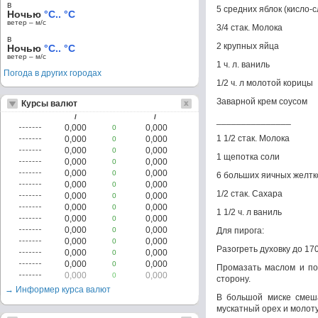
в
5 средних яблок (кисло-с
Ночью
°C.. °C
ветер – м/c
3/4 стак. Молока
в
2 крупных яйца
Ночью
°C.. °C
ветер – м/c
1 ч. л. ваниль
Погода в других городах
1/2 ч. л молотой корицы
Заварной крем соусом
Курсы валют
/
/
_______________
0,000
0,000
0
1 1/2 стак. Молока
0,000
0,000
0
0,000
0,000
0
1 щепотка соли
0,000
0,000
0
0,000
0,000
0
6 больших яичных желтк
0,000
0,000
0
1/2 стак. Сахара
0,000
0,000
0
0,000
0,000
0
1 1/2 ч. л ваниль
0,000
0,000
0
0,000
0,000
0
Для пирога:
0,000
0,000
0
Разогреть духовку до 170
0,000
0,000
0
0,000
0,000
0
Промазать маслом и по
0,000
0,000
0
сторону.
→ Информер курса валют
В большой миске смеша
мускатный орех и молоту