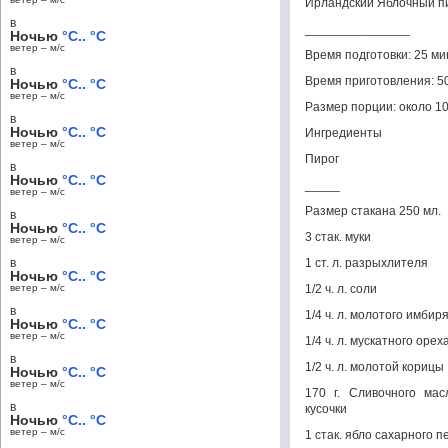
Ирландский Яблочный пи
в
_______________
Ночью
°C.. °C
ветер – м/c
Время подготовки: 25 ми
в
Время приготовления: 5
Ночью
°C.. °C
ветер – м/c
Размер порции: около 10
в
Ночью
°C.. °C
Ингредиенты
ветер – м/c
Пирог
в
Ночью
°C.. °C
_____
ветер – м/c
Размер стакана 250 мл.
в
Ночью
°C.. °C
3 стак. муки
ветер – м/c
в
1 ст. л. разрыхлителя
Ночью
°C.. °C
ветер – м/c
1/2 ч. л. соли
в
1/4 ч. л. молотого имбиря
Ночью
°C.. °C
ветер – м/c
1/4 ч. л. мускатного орех
в
1/2 ч. л. молотой корицы
Ночью
°C.. °C
ветер – м/c
170 г. Сливочного мас
в
кусочки
Ночью
°C.. °C
ветер – м/c
1 стак. ябло сахарного п