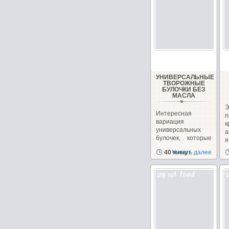
УНИВЕРСАЛЬНЫЕ
ТВОРОЖНЫЕ
БУЛОЧКИ БЕЗ
МАСЛА
Интересная
вариация
универсальных
а
булочек, которые
я
можно сделать как
в
40 минут
Читать далее
сладкими,...