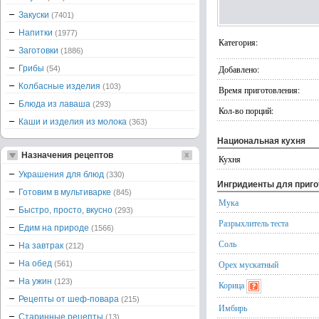
Закуски
(7401)
Напитки
(1977)
Категория:
Заготовки
(1886)
Грибы
Добавлено:
(54)
Колбасные изделия
(103)
Время приготовления:
Блюда из лаваша
(293)
Кол-во порций:
Каши и изделия из молока
(363)
Национальная кухня
Назначения рецептов
Кухня
Украшения для блюд
(330)
Ингридиенты для приг
Готовим в мультиварке
(845)
Мука
Быстро, просто, вкусно
(293)
Разрыхлитель теста
Едим на природе
(1566)
Соль
На завтрак
(212)
На обед
Орех мускатный
(561)
На ужин
(123)
Корица
Рецепты от шеф-повара
(215)
Имбирь
Старинные рецепты
(13)