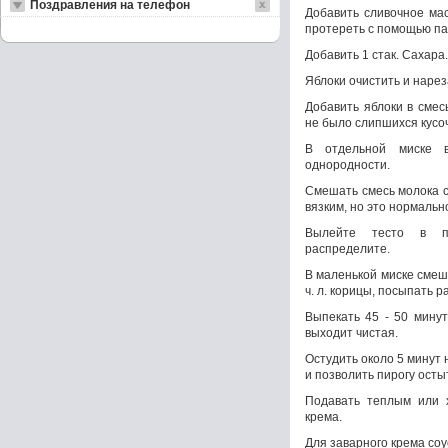
Поздравления на телефон
Добавить сливочное ма
протереть с помощью па
Добавить 1 стак. Сахара.
Яблоки очистить и нареза
Добавить яблоки в смес
не было слипшихся кусоч
В отдельной миске 
однородности.
Смешать смесь молока с
вязким, но это нормально
Вылейте тесто в по
распределите.
В маленькой миске смеша
ч. л. корицы, посыпать р
Выпекать 45 - 50 минут
выходит чистая.
Остудить около 5 минут
и позволить пирогу осты
Подавать теплым или 
крема.
Для заварного крема соу