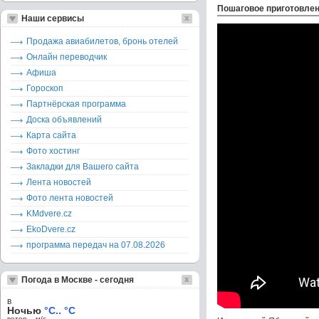
Пошаговое приготовле
Наши сервисы
Продажа авиабилетов, бронь отелей
Онлайн переводчик
Афиша
Гороскоп
Партнёрская программа
Доска объявлений
Карта сайта
Фото хостинг
Закладки для Вашего сайта
Лента новостей
Фото лента новостей
KMdvere.cz
EkoDvere.cz
программа передач на 07.08.2026
Погода в Москве - сегодня
в
Ночью
°C.. °C
ветер – м/c