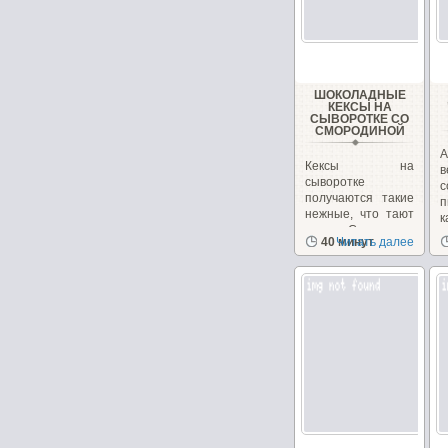
ШОКОЛАДНЫЕ
КЕКСЫ НА
СЫВОРОТКЕ СО
СМОРОДИНОЙ
А
Кексы на
в
сыворотке
с
получаются такие
п
нежные, что тают
к
во рту. Смородина
40 минут
Читать далее
придает...