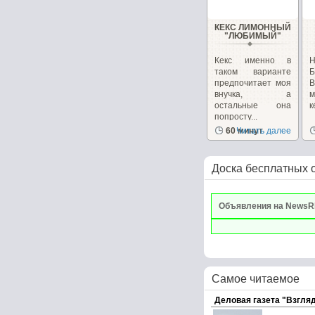
КЕКС ЛИМОННЫЙ
"ЛЮБИМЫЙ"
Кекс именно в
Н
таком варианте
Б
предпочитает моя
В
внучка, а
м
остальные она
к
попросту...
60 минут
Читать далее
Доска бесплатных 
Объявления на NewsR
Самое читаемое