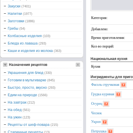
Закуски
(7401)
Напитки
(1977)
Категория:
Заготовки
(1886)
Грибы
Добавлено:
(54)
Колбасные изделия
(103)
Время приготовления:
Блюда из лаваша
(293)
Кол-во порций:
Каши и изделия из молока
(363)
Национальная кухня
Назначения рецептов
Кухня
Украшения для блюд
(330)
Ингридиенты для приг
Готовим в мультиварке
(845)
Фасоль стручковая
Быстро, просто, вкусно
(293)
Грудка куриная
Едим на природе
(1566)
На завтрак
(212)
Огурец
На обед
(561)
Чеснок
На ужин
(123)
Укроп
Рецепты от шеф-повара
(215)
Петрушка
Старинные рецепты
(13)