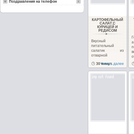
Поздравления на телефон
КАРТОФЕЛЬНЫЙ
САЛАТ С
КУРИЦЕЙ И
РЕДИСОМ
Г
Вкусный
питательный
п
салатик из
в
отварной
о
картошечки и
п
30 минут
Читать далее
курочки. Добавьте
немного...