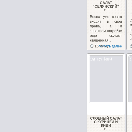
САЛАТ
"СЕЛЯНСКИЙ"
Весна уже вовсю
Э
входит в свои
м
права, а в
п
заветном погребке
н
еще скучает
и
квашенная...
15 минут
Читать далее
СЛОЕНЫЙ САЛАТ
С КУРИЦЕЙ И
КИВИ