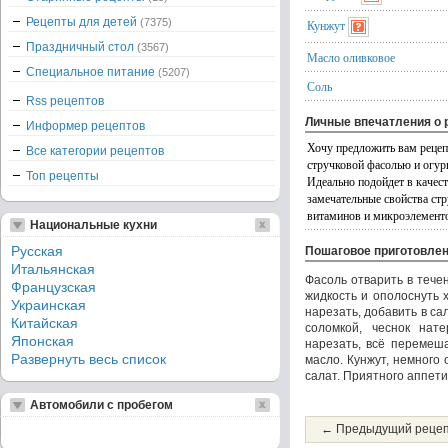
Рецепты для детей
(7375)
Кунжут
Праздничный стол
(3567)
Масло оливковое
Специальное питание
(5207)
Соль
Rss рецептов
Личные впечатления о 
Информер рецептов
Хочу предложить вам рецепт
Все категории рецептов
стручковой фасолью и огур
Топ рецепты
Идеально подойдет в качест
замечательные свойства ст
витаминов и микроэлементо
Национальные кухни
Русская
Пошаговое приготовле
Итальянская
Фасоль отварить в тече
Французская
жидкость и ополоснуть 
Украинская
нарезать, добавить в са
Китайская
соломкой, чеснок нат
Японская
нарезать, всё перемеша
Развернуть весь список
масло. Кунжут, немного
салат. Приятного аппети
Автомобили с пробегом
← Предыдущий реце