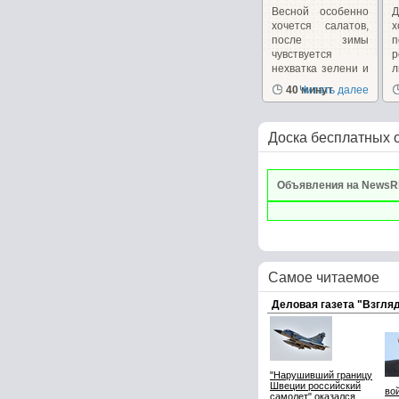
Весной особенно
Д
хочется салатов,
после зимы
п
чувствуется
р
нехватка зелени и
л
витаминов....
П
40 минут
Читать далее
Доска бесплатных 
Объявления на NewsR
Самое читаемое