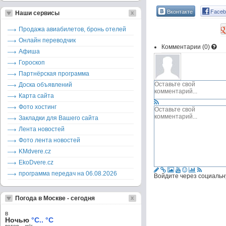
Вконтакте
Faceb
Наши сервисы
Продажа авиабилетов, бронь отелей
Онлайн переводчик
Комментарии (
0
)
Афиша
Гороскоп
Партнёрская программа
Доска объявлений
Карта сайта
Фото хостинг
Закладки для Вашего сайта
Лента новостей
Фото лента новостей
KMdvere.cz
EkoDvere.cz
программа передач на 06.08.2026
Войдите через социальн
Погода в Москве - сегодня
в
Ночью
°C.. °C
ветер – м/c