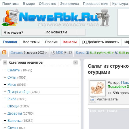
Политика
В мире
Общество
Экономика
Происшествия
Культура
Главная
Все темы
Россия
Каналы
[+] Добавить новость
И
Сегодня:
6 августа 2026 г.
MSK
04
:
23
Курсы:
81.13 руб (+1.06)
93.58 ру
Категории рецептов
Салат из стручк
Салаты
(10495)
огурцами
Супы
(4506)
Автор:
Пов
Мясо
(8919)
Поварёнок 3
Птица и яйца
(7361)
598 прос
Рыба
(3698)
Распечатать
Овощи
(1583)
Десерты
(10780)
Выпечка
(15352)
Соусы
(874)