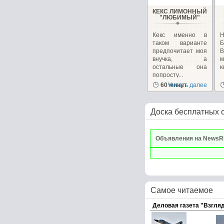
КЕКС ЛИМОННЫЙ
"ЛЮБИМЫЙ"
Кекс именно в
Н
таком варианте
Б
предпочитает моя
В
внучка, а
м
остальные она
к
попросту...
60 минут
Читать далее
Доска бесплатных 
Объявления на NewsR
Самое читаемое