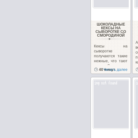
ШОКОЛАДНЫЕ
КЕКСЫ НА
СЫВОРОТКЕ СО
СМОРОДИНОЙ
А
Кексы на
в
сыворотке
с
получаются такие
п
нежные, что тают
к
во рту. Смородина
40 минут
Читать далее
придает...