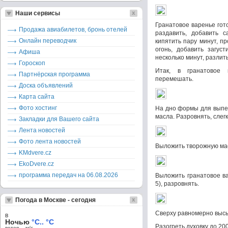
Наши сервисы
Гранатовое варенье гото
Продажа авиабилетов, бронь отелей
раздавить, добавить с
Онлайн переводчик
кипятить пару минут, п
огонь, добавить загуст
Афиша
несколько минут, разлит
Гороскоп
Итак, в гранатовое 
Партнёрская программа
перемешать.
Доска объявлений
Карта сайта
Фото хостинг
На дно формы для выпеч
масла. Разровнять, слег
Закладки для Вашего сайта
Лента новостей
Фото лента новостей
Выложить творожную мас
KMdvere.cz
EkoDvere.cz
программа передач на 06.08.2026
Выложить гранатовое в
5), разровнять.
Погода в Москве - сегодня
Сверху равномерно высы
в
Ночью
°C.. °C
Разогреть духовку до 200
ветер – м/c