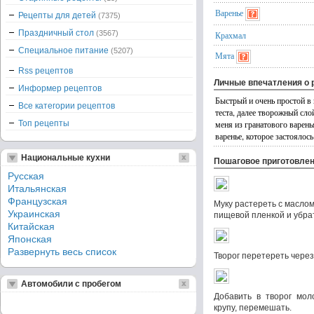
Варенье
Рецепты для детей
(7375)
Праздничный стол
(3567)
Крахмал
Специальное питание
(5207)
Мята
Rss рецептов
Личные впечатления о 
Информер рецептов
Быстрый и очень простой в 
Все категории рецептов
теста, далее творожный сло
Топ рецепты
меня из гранатового варен
варенье, которое застоялось
Национальные кухни
Пошаговое приготовле
Русская
Итальянская
Французская
Муку растереть с маслом
Украинская
пищевой пленкой и убрат
Китайская
Японская
Развернуть весь список
Творог перетереть через
Автомобили с пробегом
Добавить в творог мол
крупу, перемешать.