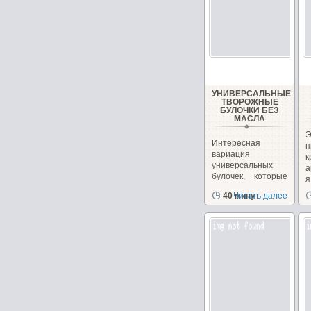
УНИВЕРСАЛЬНЫЕ
ТВОРОЖНЫЕ
БУЛОЧКИ БЕЗ
МАСЛА
Интересная
вариация
универсальных
а
булочек, которые
я
можно сделать как
в
40 минут
Читать далее
сладкими,...