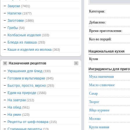
Закуски
(7401)
Категория:
Напитки
(1977)
Заготовки
(1886)
Добавлено:
Грибы
(54)
Время приготовления:
Колбасные изделия
(103)
Кол-во порций:
Блюда из лаваша
(293)
Каши и изделия из молока
(363)
Национальная кухня
Кухня
Назначения рецептов
Ингридиенты для приг
Украшения для блюд
(330)
Мука пшеничная
Готовим в мультиварке
(845)
Масло сливочное
Быстро, просто, вкусно
(293)
Едим на природе
Сахар
(1566)
На завтрак
(212)
Творог
На обед
(561)
Яйцо куриное
На ужин
(123)
Молоко
Рецепты от шеф-повара
(215)
Крупа манная
Старинные рецепты
(13)