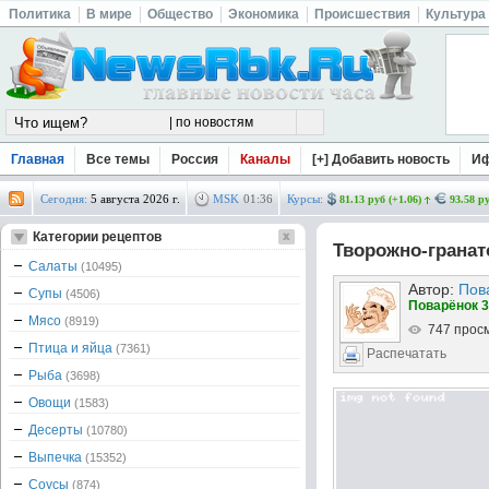
Политика
В мире
Общество
Экономика
Происшествия
Культура
Главная
Все темы
Россия
Каналы
[+] Добавить новость
И
Сегодня:
5 августа 2026 г.
MSK
01
:
36
Курсы:
81.13 руб (+1.06)
93.58 ру
Категории рецептов
Творожно-гранат
Салаты
(10495)
Автор:
Пов
Супы
(4506)
Поварёнок 3
Мясо
(8919)
747 прос
Птица и яйца
(7361)
Распечатать
Рыба
(3698)
Овощи
(1583)
Десерты
(10780)
Выпечка
(15352)
Соусы
(874)