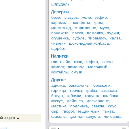
штрудель,
Десерты
безе,
глазурь,
желе,
зефир,
карамель,
конфеты,
крем,
мармелад,
мороженое,
мусс,
панакота,
пасха,
помадка,
пудинг,
сгущенка,
суфле,
тирамису,
халва,
чизкейк,
шоколадная колбаса,
щербет,
Напитки
глинтвейн,
квас,
кефир,
кисель,
компот,
лимонад,
молочный
коктейль,
смузи,
Другое
аджика,
баклажаны,
брокколи,
горчица,
гречка,
грибы,
закваска,
йогурт,
кабачки,
капуста,
колбаса,
кускус,
майонез,
маскарпоне,
мастика,
подливка,
свекла,
соус,
сыр,
творог,
тещин язык,
тыква,
фасоль,
цветная капуста,
чечевица,
й рецепт →