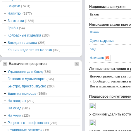
Закуски
(7401)
Национальная кухня
Напитки
(1977)
Кухня
Заготовки
(1886)
Ингридиенты для приг
Грибы
(54)
Финик
Колбасные изделия
(103)
Орехи кедровые
Блюда из лаваша
(293)
Мед
Каши и изделия из молока
(363)
Апельсин
Назначения рецептов
Личные впечатления о 
Украшения для блюд
(330)
Девочки разместили уже три
Готовим в мультиварке
(845)
я. Вообще-то, эта начинка 
Вот я и рискнула использов
Быстро, просто, вкусно
(293)
Едим на природе
(1566)
Пошаговое приготовле
На завтрак
(212)
На обед
(561)
У фиников удалить косто
На ужин
(123)
Рецепты от шеф-повара
(215)
Старинные рецепты
(13)