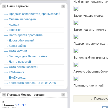
На блинчик положить нач
Наши сервисы
Продажа авиабилетов, бронь отелей
Завернуть два уголка.
Онлайн переводчик
Афиша
Затем поднять нижнюю ча
Гороскоп
Партнёрская программа
Доска объявлений
Подвернуть уголки под н
Карта сайта
Фото хостинг
Закладки для Вашего сайта
Выложить блинчики на та
Лента новостей
Фото лента новостей
А можно оформить блинчи
KMdvere.cz
EkoDvere.cz
программа передач на 08.08.2026
Приятного чаепития!!!
Погода в Москве - сегодня
← Предыдущ
в
Ночью
°C.. °C
ветер – м/c