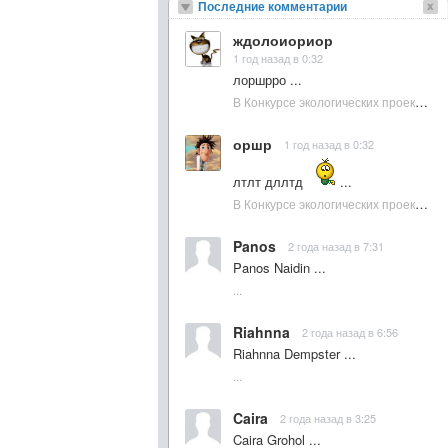
Последние комментарии
ждолоиориор
1 год назад в 0:32
лоршрро ...
В Конкурсе экологических проектов в Подмосковье активно участвовала молодежь :: NewsRbk.ru...
оршр
1 год назад в 0:32
лтлт дллтд
...
В Конкурсе экологических проектов в Подмосковье активно участвовала молодежь :: NewsRbk.ru...
Panos
2 года назад в 7:31
Panos Naidin ...
...
Riahnna
2 года назад в 6:56
Riahnna Dempster ...
...
Caira
2 года назад в 3:25
Caira Grohol ...