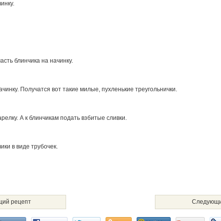
инку.
сть блинчика на начинку.
ачинку. Получатся вот такие милые, пухленькие треугольнички.
релку. А к блинчикам подать взбитые сливки.
ки в виде трубочек.
ий рецепт
Следующи