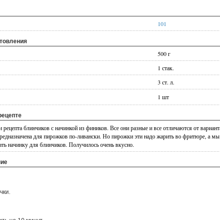
101
отовления
500 г
1 стак.
3 ст. л.
1 шт
рецепте
 рецепта блинчиков с начинкой из фиников. Все они разные и все отличаются от вариан
предназначена для пирожков по-ливански. Но пирожки эти надо жарить во фритюре, а мы
ать начинку для блинчиков. Получилось очень вкусно.
ние
чки.