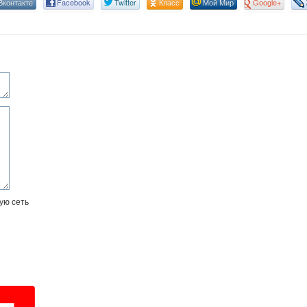
Вконтакте
Facebook
Twitter
Класс
Мой Мир
Google+
ую сеть