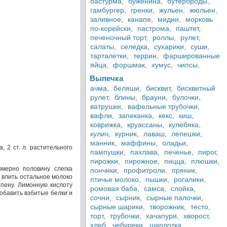
бастурма,
буженина,
бутерброды,
гамбургер,
гренки,
жульен,
жюльен,
заливное,
канапе,
мидии,
морковь
по-корейски,
пастрома,
паштет,
печеночный торт,
роллы,
рулет,
салаты,
селедка,
сухарики,
суши,
тарталетки,
террин,
фаршированные
яйца,
форшмак,
хумус,
чипсы,
Выпечка
ачма,
беляши,
бисквит,
бисквитный
рулет,
блины,
брауни,
булочки,
ватрушки,
вафельные трубочки,
вафли,
запеканка,
кекс,
киш,
коврижка,
круассаны,
кулебяка,
кулич,
курник,
лаваш,
лепешки,
манник,
маффины,
оладьи,
а, 2 ст. л. растительного
пампушки,
пахлава,
печенье,
пирог,
пирожки,
пирожное,
пицца,
плюшки,
имерно половину слегка
пончики,
профитроли,
пряник,
м влить остальное молоко
птичье молоко,
пышки,
рогалики,
 пену. Лимонную кислоту
ромовая баба,
самса,
слойка,
обавить взбитые белки и
сочни,
сырник,
сырные палочки,
сырные шарики,
творожник,
тесто,
торт,
трубочки,
хачапури,
хворост,
хлеб,
чебуреки,
шарлотка,