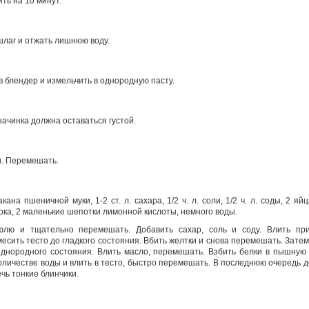
ть на 10 минут.
шлаг и отжать лишнюю воду.
 блендер и измельчить в однородную пасту.
начинка должна оставаться густой.
и. Перемешать.
кана пшеничной муки, 1-2 ст. л. сахара, 1/2 ч. л. соли, 1/2 ч. л. соды, 2 яйц
ока, 2 маленькие шепотки лимонной кислоты, немного воды.
юлю и тщательно перемешать. Добавить сахар, соль и соду. Влить пр
есить тесто до гладкого состояния. Вбить желтки и снова перемешать. Зате
днородного состояния. Влить масло, перемешать. Взбить белки в пышную
оличестве воды и влить в тесто, быстро перемешать. В последнюю очередь д
ечь тонкие блинчики.