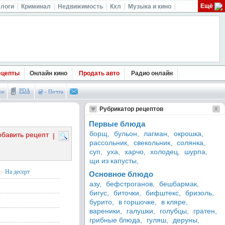
Ещё
логи
Криминал
Недвижимость
Кхл
Музыка и кино
ецепты
Онлайн кино
Продать авто
Радио онлайн
PDA
ое
@
- Почта
Рубрикатор рецептов
Первые блюда
борщ,
бульон,
лагман,
окрошка,
обавить рецепт
|
рассольник,
свекольник,
солянка,
суп,
уха,
харчо,
холодец,
шурпа,
щи из капусты,
>
На десерт
Основное блюдо
азу,
бефстроганов,
бешбармак,
бигус,
биточки,
бифштекс,
бризоль,
бурито,
в горшочке,
в кляре,
вареники,
галушки,
голубцы,
гратен,
грибные блюда,
гуляш,
деруны,