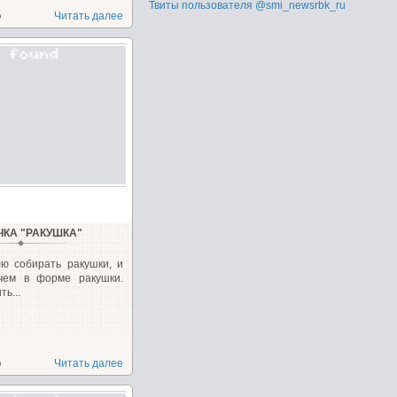
Твиты пользователя @smi_newsrbk_ru
о
Читать далее
ЧКА "РАКУШКА"
ю собирать ракушки, и
ечем в форме ракушки.
ь...
о
Читать далее