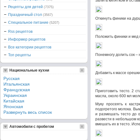
Залить кипятком и остави
Рецепты для детей
(7375)
Праздничный стол
(3567)
Откинуть финики на дур
Специальное питание
(5207)
Rss рецептов
Положить финики и мед в
Информер рецептов
Все категории рецептов
Понемногу долить сок – 
Топ рецепты
Национальные кухни
Добавить к массе орешк
Русская
Итальянская
Французская
Приготовить тесто. 2 ста
Украинская
масла, около 600 мл мол
Китайская
Муку просеять к кастр
Японская
подогретого молока. Вым
Развернуть весь список
и размешать тесто до о
развести в небольшом к
вмешать их в тесто. Исп
Автомобили с пробегом