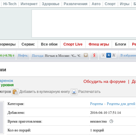
Hi-Tech
Интернет
Здоровье
Развлечения
Авто
Спорт
Игры
Б
формеры
Сервис
Все обои
Спорт Live
Флеш игры
Блоги
Р
Нефть:
В избранн
б (+0.78)
Погода:
Ночью в Москве:
°C.. °C
ми
аренок
Обсудить на форуме
|
Д
 уровня
мотров
Добавить в кулинарную книгу
Распечатать
Категория:
Рецепты
>
Рецепты для детей
Добавлено:
2016-04-10 17:51:14
Время приготовления:
неизвестно
Кол-во порций:
1 порций