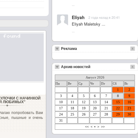
...
Eliyah
2 года назад в 20:41
Eliyah Maletsky ...
...
Реклама
Архив новостей
Август 2026
Пн
Вт
Ср
Чт
Пт
Сб
Вс
1
2
3
4
5
6
7
8
9
УЛОЧКИ С НАЧИНКОЙ
Я ЛЮБИМЫХ"
10
11
12
13
14
15
16
17
18
19
20
21
22
23
лагаю попробовать Вам
24
25
26
27
28
29
30
усные, пышные и очень
31
<<
<
•
>
>>