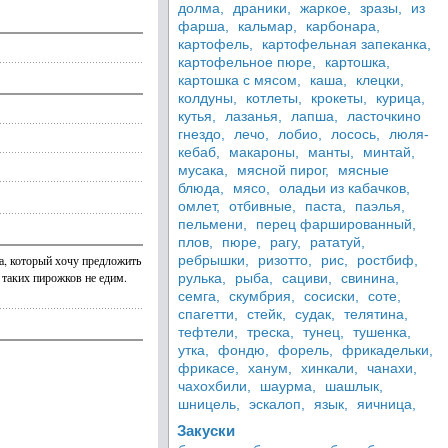
долма,
драники,
жаркое,
зразы,
из
фарша,
кальмар,
карбонара,
картофель,
картофельная запеканка,
картофельное пюре,
картошка,
картошка с мясом,
каша,
клецки,
колдуны,
котлеты,
крокеты,
курица,
кутья,
лазанья,
лапша,
ласточкино
гнездо,
лечо,
лобио,
лосось,
люля-
кебаб,
макароны,
манты,
минтай,
мусака,
мясной пирог,
мясные
блюда,
мясо,
оладьи из кабачков,
омлет,
отбивные,
паста,
паэлья,
пельмени,
перец фаршированный,
плов,
пюре,
рагу,
рататуй,
та, который хочу предложить
ребрышки,
ризотто,
рис,
ростбиф,
 таких пирожков не едим.
рулька,
рыба,
сациви,
свинина,
семга,
скумбрия,
сосиски,
соте,
спагетти,
стейк,
судак,
телятина,
тефтели,
треска,
тунец,
тушенка,
утка,
фондю,
форель,
фрикадельки,
фрикасе,
ханум,
хинкали,
чанахи,
чахохбили,
шаурма,
шашлык,
шницель,
эскалоп,
язык,
яичница,
Закуски