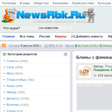
Политика
В мире
Общество
Экономика
Происшествия
Культура
Главная
Все темы
Россия
Каналы
[+] Добавить новость
И
Сегодня:
8 августа 2026 г.
MSK
11
:
12
Курсы:
82.17 руб (+0.76)
94.84 ру
Категории рецептов
Блины с финика
Салаты
(10495)
Автор:
Пов
Супы
(4506)
Поварёнок 3
Мясо
(8919)
834 прос
Птица и яйца
(7361)
Рыба
(3698)
Овощи
(1583)
Десерты
(10780)
Выпечка
(15352)
Соусы
(874)