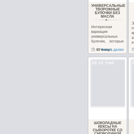
УНИВЕРСАЛЬНЫЕ
ТВОРОЖНЫЕ
БУЛОЧКИ БЕЗ
МАСЛА
Интересная
вариация
универсальных
а
булочек, которые
я
можно сделать как
в
40 минут
Читать далее
сладкими,...
ШОКОЛАДНЫЕ
КЕКСЫ НА
СЫВОРОТКЕ СО
СМОРОДИНОЙ