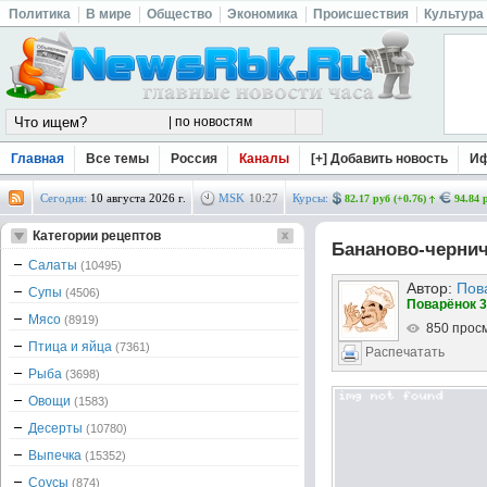
Политика
В мире
Общество
Экономика
Происшествия
Культура
Главная
Все темы
Россия
Каналы
[+] Добавить новость
И
Сегодня:
10 августа 2026 г.
MSK
10
:
27
Курсы:
82.17 руб (+0.76)
94.84 
Категории рецептов
Бананово-черни
Салаты
(10495)
Автор:
Пов
Супы
(4506)
Поварёнок 3
Мясо
(8919)
850 прос
Птица и яйца
(7361)
Распечатать
Рыба
(3698)
Овощи
(1583)
Десерты
(10780)
Выпечка
(15352)
Соусы
(874)