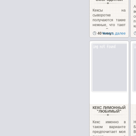
А
Кексы на
в
сыворотке
с
получаются такие
п
нежные, что тают
к
во рту. Смородина
40 минут
Читать далее
придает...
КЕКС ЛИМОННЫЙ
"ЛЮБИМЫЙ"
Кекс именно в
Н
таком варианте
Б
предпочитает моя
В