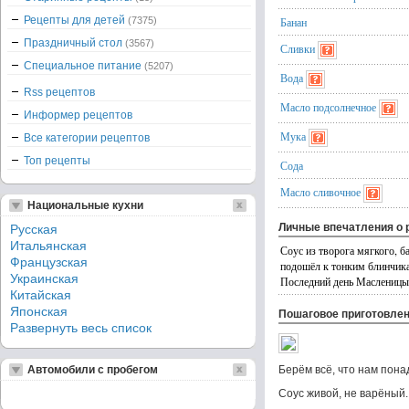
Рецепты для детей
(7375)
Банан
Праздничный стол
(3567)
Сливки
Специальное питание
(5207)
Вода
Rss рецептов
Масло подсолнечное
Информер рецептов
Мука
Все категории рецептов
Топ рецепты
Сода
Масло сливочное
Национальные кухни
Личные впечатления о 
Русская
Итальянская
Соус из творога мягкого, б
Французская
подошёл к тонким блинчика
Украинская
Последний день Масленицы.
Китайская
Японская
Пошаговое приготовле
Развернуть весь список
Автомобили с пробегом
Берём всё, что нам пона
Соус живой, не варёный.