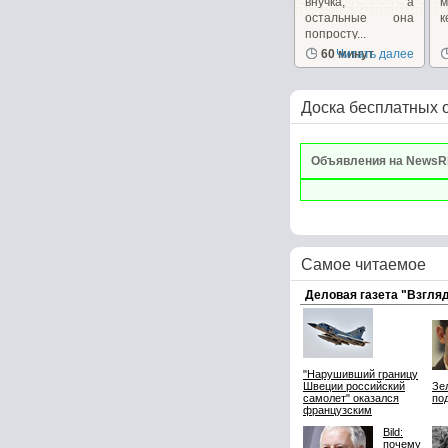
внучка, а
м
остальные она
к
попросту...
60 минут
Читать далее
Доска бесплатных 
Объявления на NewsR
Самое читаемое