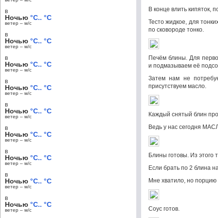
В конце влить кипяток, 
в
Ночью
°C.. °C
Тесто жидкое, для тонки
ветер – м/c
по сковороде тонко.
в
Ночью
°C.. °C
ветер – м/c
в
Печём блины. Для перво
Ночью
°C.. °C
и подмазываем её подс
ветер – м/c
Затем нам не потребуе
в
присутствуем масло.
Ночью
°C.. °C
ветер – м/c
в
Ночью
°C.. °C
Каждый снятый блин про
ветер – м/c
Ведь у нас сегодня МА
в
Ночью
°C.. °C
ветер – м/c
в
Блины готовы. Из этого 
Ночью
°C.. °C
ветер – м/c
Если брать по 2 блина н
в
Ночью
°C.. °C
Мне хватило, но порцию я
ветер – м/c
в
Ночью
°C.. °C
Соус готов.
ветер – м/c