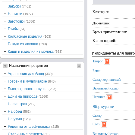
Закуски
(7401)
Категория:
Напитки
(1977)
Заготовки
(1886)
Добавлено:
Грибы
(54)
Время приготовления:
Колбасные изделия
(103)
Кол-во порций:
Блюда из лаваша
(293)
Каши и изделия из молока
(363)
Ингридиенты для приг
Творог
Назначения рецептов
Банан
Украшения для блюд
(330)
Сахар коричневый
Готовим в мультиварке
(845)
Ванильный сахар
Быстро, просто, вкусно
(293)
Едим на природе
Черника
(1566)
На завтрак
(212)
Яйцо куриное
На обед
(561)
Сахар
На ужин
(123)
Соль
Рецепты от шеф-повара
(215)
Ванильный сахар
Старинные рецепты
(13)