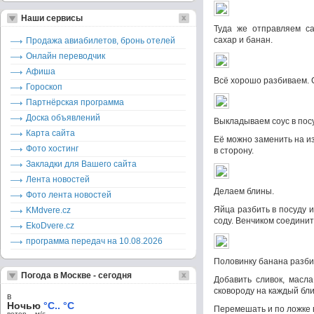
Наши сервисы
Туда же отправляем са
сахар и банан.
Продажа авиабилетов, бронь отелей
Онлайн переводчик
Афиша
Всё хорошо разбиваем. 
Гороскоп
Партнёрская программа
Доска объявлений
Выкладываем соус в пос
Карта сайта
Её можно заменить на и
Фото хостинг
в сторону.
Закладки для Вашего сайта
Лента новостей
Делаем блины.
Фото лента новостей
Яйца разбить в посуду и
KMdvere.cz
соду. Венчиком соединит
EkoDvere.cz
программа передач на 10.08.2026
Половинку банана разбит
Погода в Москве - сегодня
Добавить сливок, масл
сковороду на каждый бли
в
Ночью
°C.. °C
Перемешать и по ложке 
ветер – м/c