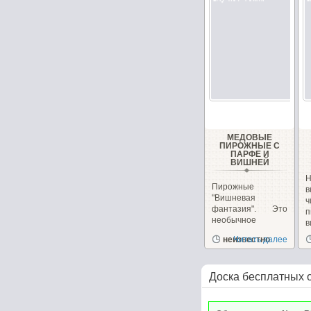
МЕДОВЫЕ
ПИРОЖНЫЕ С
ПАРФЕ И
ВИШНЕЙ
Н
Пирожные
в
"Вишневая
фантазия". Это
п
необычное
в
пирожное
и
неизвестно
Читать далее
сочетает в себе,...
Доска бесплатных 