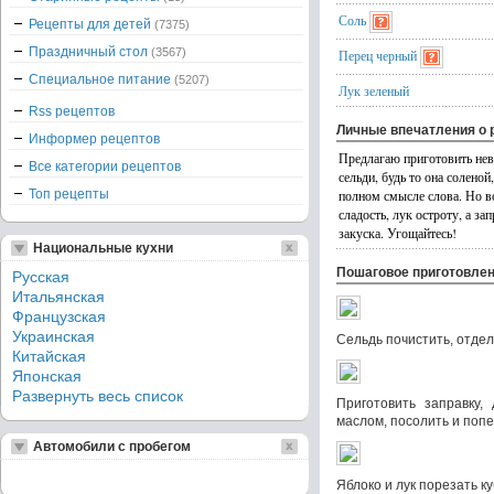
Соль
Рецепты для детей
(7375)
Праздничный стол
(3567)
Перец черный
Специальное питание
(5207)
Лук зеленый
Rss рецептов
Личные впечатления о 
Информер рецептов
Предлагаю приготовить не
Все категории рецептов
сельди, будь то она соленой
Топ рецепты
полном смысле слова. Но в
сладость, лук остроту, а за
закуска. Угощайтесь!
Национальные кухни
Пошаговое приготовле
Русская
Итальянская
Французская
Украинская
Сельдь почистить, отдел
Китайская
Японская
Развернуть весь список
Приготовить заправку,
маслом, посолить и попер
Автомобили с пробегом
Яблоко и лук порезать ку