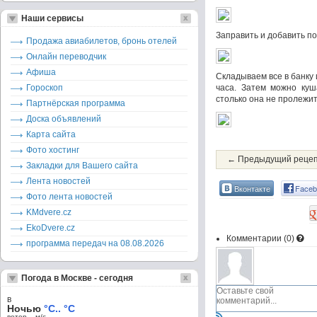
Наши сервисы
Заправить и добавить п
Продажа авиабилетов, бронь отелей
Онлайн переводчик
Афиша
Складываем все в банку
Гороскоп
часа. Затем можно куш
столько она не пролежит
Партнёрская программа
Доска объявлений
Карта сайта
Фото хостинг
← Предыдущий реце
Закладки для Вашего сайта
Лента новостей
Вконтакте
Faceb
Фото лента новостей
KMdvere.cz
EkoDvere.cz
Комментарии (
0
)
программа передач на 08.08.2026
Погода в Москве - сегодня
в
Ночью
°C.. °C
ветер – м/c