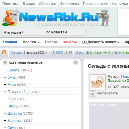
Политика
В мире
Общество
Экономика
Происшествия
Культура
Главная
Все темы
Россия
Каналы
[+] Добавить новость
И
Сегодня:
8 августа 2026 г.
MSK
19
:
36
Курсы:
82.17 руб (+0.76)
94.84 ру
Категории рецептов
Сельдь с зелен
Салаты
(10495)
Автор:
Пов
Супы
(4506)
Поварёнок 3
Мясо
(8919)
327 прос
Птица и яйца
(7361)
Распечатать
Рыба
(3698)
Овощи
(1583)
Десерты
(10780)
Выпечка
(15352)
Соусы
(874)