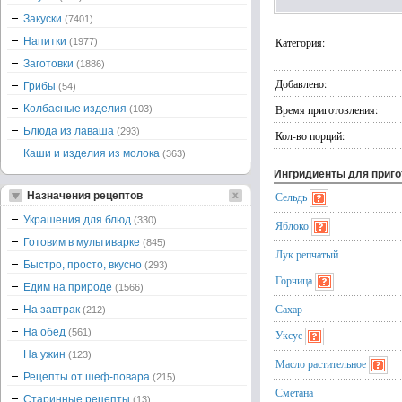
Закуски
(7401)
Напитки
Категория:
(1977)
Заготовки
(1886)
Добавлено:
Грибы
(54)
Колбасные изделия
Время приготовления:
(103)
Блюда из лаваша
(293)
Кол-во порций:
Каши и изделия из молока
(363)
Ингридиенты для приг
Назначения рецептов
Сельдь
Украшения для блюд
(330)
Яблоко
Готовим в мультиварке
(845)
Лук репчатый
Быстро, просто, вкусно
(293)
Горчица
Едим на природе
(1566)
Сахар
На завтрак
(212)
На обед
(561)
Уксус
На ужин
(123)
Масло растительное
Рецепты от шеф-повара
(215)
Сметана
Старинные рецепты
(13)