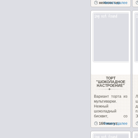
неизвестно
Читать далее
молоке с
чудесным...
ТОРТ
"ШОКОЛАДНОЕ
НАСТРОЕНИЕ"
Вариант торта из
Л
мультиварки.
ш
Нежный
д
шоколадный
п
бисквит, со
Э
сметанным
з
160 минут
Читать далее
кремом...
д