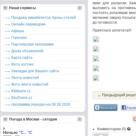
муки для раскатки. Каж
Наши сервисы
выложить на противень
постоять рогаликам мин
Продажа авиабилетов, бронь отелей
желанию сверху посыпат
до готовности.
Онлайн переводчик
Приятного аппетита!!!
Афиша
Гороскоп
Партнёрская программа
Доска объявлений
Карта сайта
Фото хостинг
Закладки для Вашего сайта
Лента новостей
Фото лента новостей
KMdvere.cz
← Предыдущий реце
EkoDvere.cz
программа передач на 06.08.2026
Вконтакте
Faceb
Погода в Москве - сегодня
в
Комментарии (
0
)
Ночью
°C.. °C
ветер – м/c