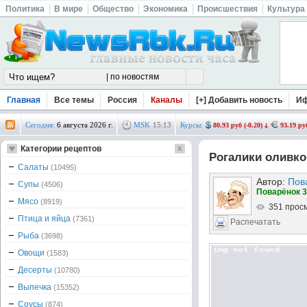
Политика
В мире
Общество
Экономика
Происшествия
Культура
Главная
Все темы
Россия
Каналы
[+] Добавить новость
И
Сегодня:
6 августа 2026 г.
MSK
15
:
13
Курсы:
80.93 руб (-0.20)
93.19 руб
Категории рецептов
Рогалики оливко
Салаты
(10495)
Автор:
Пов
Супы
(4506)
Поварёнок 3
Мясо
(8919)
351 прос
Птица и яйца
(7361)
Распечатать
Рыба
(3698)
Овощи
(1583)
Десерты
(10780)
Выпечка
(15352)
Соусы
(874)