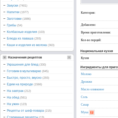
Закуски
(7401)
Напитки
Категория:
(1977)
Заготовки
(1886)
Добавлено:
Грибы
(54)
Колбасные изделия
Время приготовления:
(103)
Блюда из лаваша
(293)
Кол-во порций:
Каши и изделия из молока
(363)
Национальная кухня
Назначения рецептов
Кухня
Украшения для блюд
(330)
Ингридиенты для приг
Готовим в мультиварке
(845)
Молоко
Быстро, просто, вкусно
(293)
Дрожжи
Едим на природе
(1566)
Масло оливковое
На завтрак
(212)
Соль
На обед
(561)
На ужин
Сахар
(123)
Рецепты от шеф-повара
(215)
Мука
Старинные рецепты
(13)