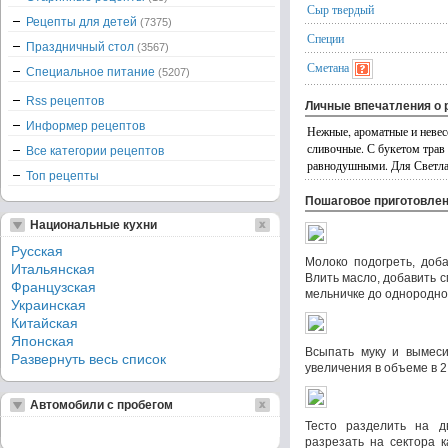
Сыр твердый
Рецепты для детей
(7375)
Специи
Праздничный стол
(3567)
Сметана
Специальное питание
(5207)
Rss рецептов
Личные впечатления о 
Информер рецептов
Нежные, ароматные и неве
сливочные. С букетом трав и
Все категории рецептов
равнодушными. Для Светлан
Топ рецепты
Пошаговое приготовле
Национальные кухни
Русская
Молоко подогреть, доб
Итальянская
Влить масло, добавить с
Французская
мельничке до однородно
Украинская
Китайская
Японская
Всыпать муку и вымеси
Развернуть весь список
увеличения в объеме в 2
Автомобили с пробегом
Тесто разделить на д
разрезать на сектора 