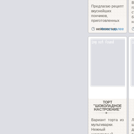
Предлагаю рецепт
вкуснейших
с
пончиков,
б
приготовленных
н
на сгущённом
неизвестно
Читать далее
молоке с
чудесным...
ТОРТ
"ШОКОЛАДНОЕ
НАСТРОЕНИЕ"
Вариант торта из
Л
мультиварки.
ш
Нежный
д