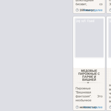
шоколадный
п
бисквит, со
Э
сметанным
з
160 минут
Читать далее
кремом...
д
МЕДОВЫЕ
ПИРОЖНЫЕ С
ПАРФЕ И
ВИШНЕЙ
Н
Пирожные
в
"Вишневая
фантазия". Это
п
необычное
в
пирожное
и
неизвестно
Читать далее
сочетает в себе,...