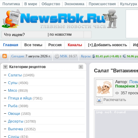
Политика
В мире
Общество
Экономика
Происшествия
Культура
Главная
Все темы
Россия
Каналы
[+] Добавить новость
И
Сегодня:
7 августа 2026 г.
MSK
16
:
57
Курсы:
81.41 руб (+0.48)
94.06 ру
Категории рецептов
Салат "Витамин
Салаты
(10495)
Автор:
Пов
Супы
(4506)
Поварёнок 3
Мясо
(8919)
357 прос
Птица и яйца
(7361)
Распечатать
Рыба
(3698)
Овощи
(1583)
Десерты
(10780)
Выпечка
(15352)
Соусы
(874)