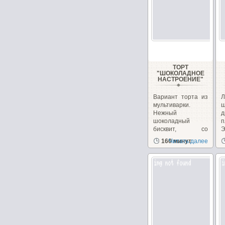
ТОРТ
"ШОКОЛАДНОЕ
НАСТРОЕНИЕ"
Вариант торта из
Л
мультиварки.
ш
Нежный
д
шоколадный
п
бисквит, со
Э
сметанным
з
160 минут
Читать далее
кремом...
д