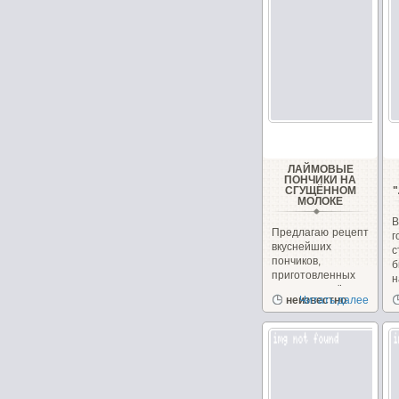
ЛАЙМОВЫЕ
ПОНЧИКИ НА
СГУЩЁННОМ
МОЛОКЕ
Предлагаю рецепт
вкуснейших
с
пончиков,
б
приготовленных
н
на сгущённом
неизвестно
Читать далее
молоке с
чудесным...