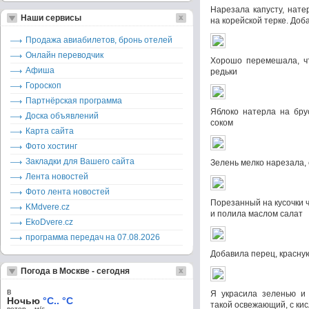
Нарезала капусту, нате
Наши сервисы
на корейской терке. Доб
Продажа авиабилетов, бронь отелей
Онлайн переводчик
Хорошо перемешала, чт
Афиша
редьки
Гороскоп
Партнёрская программа
Яблоко натерла на бру
Доска объявлений
соком
Карта сайта
Фото хостинг
Закладки для Вашего сайта
Зелень мелко нарезала,
Лента новостей
Фото лента новостей
Порезанный на кусочки 
KMdvere.cz
и полила маслом салат
EkoDvere.cz
программа передач на 07.08.2026
Добавила перец, красну
Погода в Москве - сегодня
в
Я украсила зеленью и 
Ночью
°C.. °C
такой освежающий, с кис
ветер – м/c