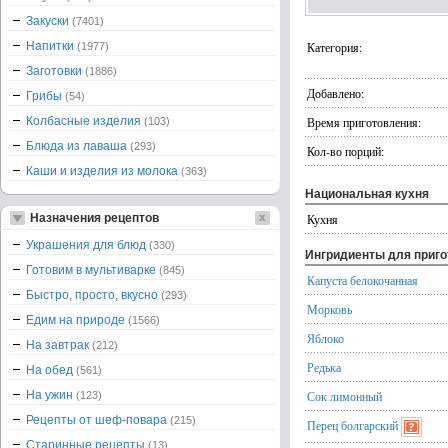
Закуски
(7401)
Напитки
Категория:
(1977)
Заготовки
(1886)
Добавлено:
Грибы
(54)
Колбасные изделия
Время приготовления:
(103)
Блюда из лаваша
(293)
Кол-во порций:
Каши и изделия из молока
(363)
Национальная кухня
Назначения рецептов
Кухня
Украшения для блюд
(330)
Ингридиенты для приг
Готовим в мультиварке
(845)
Капуста белокочанная
Быстро, просто, вкусно
(293)
Морковь
Едим на природе
(1566)
Яблоко
На завтрак
(212)
Редька
На обед
(561)
На ужин
Сок лимонный
(123)
Рецепты от шеф-повара
(215)
Перец болгарский
Старинные рецепты
(13)