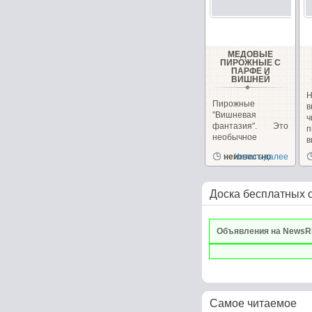
МЕДОВЫЕ
ПИРОЖНЫЕ С
ПАРФЕ И
ВИШНЕЙ
Н
Пирожные
в
"Вишневая
фантазия". Это
п
необычное
в
пирожное
и
неизвестно
Читать далее
сочетает в себе,...
Доска бесплатных 
Объявления на NewsR
Самое читаемое