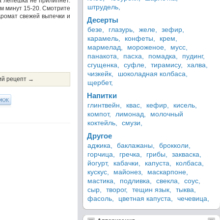
а лепешка не прилипнет.
штрудель,
м минут 15-20. Смотрите
Аромат свежей выпечки и
Десерты
безе,
глазурь,
желе,
зефир,
карамель,
конфеты,
крем,
мармелад,
мороженое,
мусс,
панакота,
пасха,
помадка,
пудинг,
сгущенка,
суфле,
тирамису,
халва,
чизкейк,
шоколадная колбаса,
й рецепт →
щербет,
Напитки
ЖЖ
глинтвейн,
квас,
кефир,
кисель,
компот,
лимонад,
молочный
коктейль,
смузи,
Другое
аджика,
баклажаны,
брокколи,
горчица,
гречка,
грибы,
закваска,
йогурт,
кабачки,
капуста,
колбаса,
кускус,
майонез,
маскарпоне,
мастика,
подливка,
свекла,
соус,
сыр,
творог,
тещин язык,
тыква,
фасоль,
цветная капуста,
чечевица,