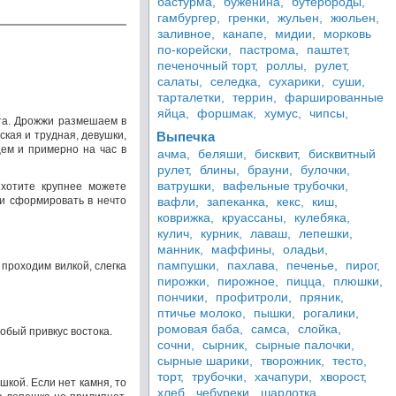
бастурма,
буженина,
бутерброды,
гамбургер,
гренки,
жульен,
жюльен,
заливное,
канапе,
мидии,
морковь
по-корейски,
пастрома,
паштет,
печеночный торт,
роллы,
рулет,
салаты,
селедка,
сухарики,
суши,
тарталетки,
террин,
фаршированные
яйца,
форшмак,
хумус,
чипсы,
ста. Дрожжи размешаем в
кая и трудная, девушки,
Выпечка
цем и примерно на час в
ачма,
беляши,
бисквит,
бисквитный
рулет,
блины,
брауни,
булочки,
ватрушки,
вафельные трубочки,
 хотите крупнее можете
и сформировать в нечто
вафли,
запеканка,
кекс,
киш,
коврижка,
круассаны,
кулебяка,
кулич,
курник,
лаваш,
лепешки,
манник,
маффины,
оладьи,
пампушки,
пахлава,
печенье,
пирог,
проходим вилкой, слегка
пирожки,
пирожное,
пицца,
плюшки,
пончики,
профитроли,
пряник,
птичье молоко,
пышки,
рогалики,
ромовая баба,
самса,
слойка,
бый привкус востока.
сочни,
сырник,
сырные палочки,
сырные шарики,
творожник,
тесто,
торт,
трубочки,
хачапури,
хворост,
кой. Если нет камня, то
хлеб,
чебуреки,
шарлотка,