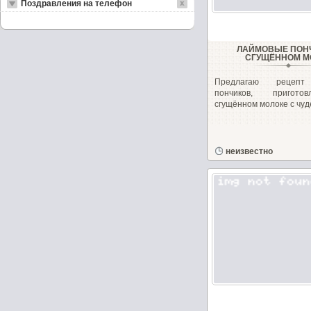
Поздравления на телефон
ЛАЙМОВЫЕ ПОН
СГУЩЁННОМ М
Предлагаю рецепт
пончиков, пригот
сгущённом молоке с чуд
неизвестно