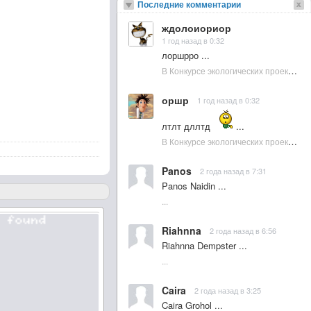
Последние комментарии
ждолоиориор
1 год назад в 0:32
лоршрро ...
В Конкурсе экологических проектов в Подмосковье активно участвовала молодежь :: NewsRbk.ru...
оршр
1 год назад в 0:32
лтлт дллтд
...
В Конкурсе экологических проектов в Подмосковье активно участвовала молодежь :: NewsRbk.ru...
Panos
2 года назад в 7:31
Panos Naidin ...
...
Riahnna
2 года назад в 6:56
Riahnna Dempster ...
...
Caira
2 года назад в 3:25
Caira Grohol ...