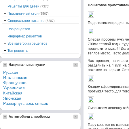
Пошаговое приготовле
Рецепты для детей
(7375)
Праздничный стол
(3567)
Специальное питание
(5207)
Подготовим ингредиенты
Rss рецептов
Информер рецептов
Сперва просеем муку че
Все категории рецептов
700мл теплой воды, туд
привлеките мужей! Долж
Топ рецепты
теплое место. Тесто дол
Час прошел, начинаем 
Национальные кухни
разделить на 4 или на
похожее на шарики. Оста
Русская
Итальянская
Французская
Кладем сформированный 
Украинская
протыкая тесто, для тог
Китайская
Японская
Развернуть весь список
Смазываем лепешку взби
Автомобили с пробегом
Пару советов по выпека