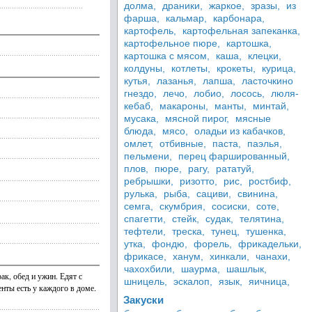
долма,
драники,
жаркое,
зразы,
из
фарша,
кальмар,
карбонара,
картофель,
картофельная запеканка,
картофельное пюре,
картошка,
картошка с мясом,
каша,
клецки,
колдуны,
котлеты,
крокеты,
курица,
кутья,
лазанья,
лапша,
ласточкино
гнездо,
лечо,
лобио,
лосось,
люля-
кебаб,
макароны,
манты,
минтай,
мусака,
мясной пирог,
мясные
блюда,
мясо,
оладьи из кабачков,
омлет,
отбивные,
паста,
паэлья,
пельмени,
перец фаршированный,
плов,
пюре,
рагу,
рататуй,
ребрышки,
ризотто,
рис,
ростбиф,
рулька,
рыба,
сациви,
свинина,
семга,
скумбрия,
сосиски,
соте,
спагетти,
стейк,
судак,
телятина,
тефтели,
треска,
тунец,
тушенка,
утка,
фондю,
форель,
фрикадельки,
фрикасе,
ханум,
хинкали,
чанахи,
чахохбили,
шаурма,
шашлык,
ак, обед и ужин. Едят с
шницель,
эскалоп,
язык,
яичница,
енты есть у каждого в доме.
Закуски