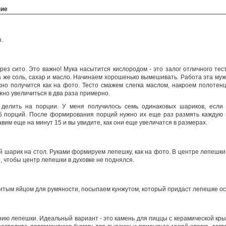
ние
.
рез сито. Это важно! Мука насытится кислородом - это залог отличного те
а же соль, сахар и масло. Начинаем хорошенько вымешивать. Работа эта мужс
но получится как на фото. Тесто смажем слегка маслом, накроем полотен
жно увеличиться в два раза примерно.
делить на порции. У меня получилось семь одинаковых шариков, если
 5 порций. После формирования порций нужно их еще раз размять каждую 
вим еще на минут 15 и вы увидите, как они еще увеличатся в размерах.
шарик на стол. Руками формируем лепешку, как на фото. В центре лепешки 
о, чтобы центр лепешки в духовке не поднялся.
тым яйцом для румяности, посыпаем кунжутом, который придаст лепешке осо
нию лепешки. Идеальный вариант - это камень для пиццы с керамической крыш