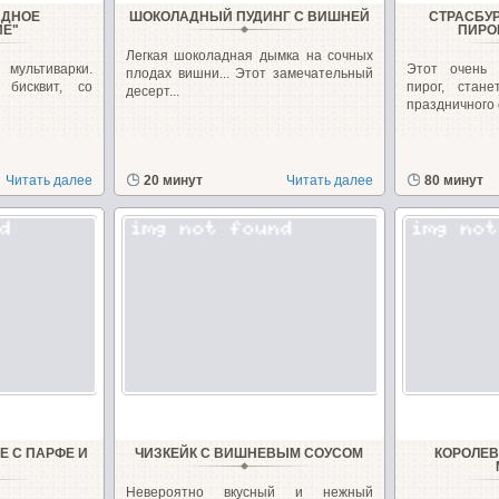
АДНОЕ
ШОКОЛАДНЫЙ ПУДИНГ С ВИШНЕЙ
СТРАСБУ
ИЕ"
ПИРО
Легкая шоколадная дымка на сочных
ультиварки.
Этот очень
плодах вишни... Этот замечательный
бисквит, со
пирог, стан
десерт...
праздничного с
Читать далее
20 минут
Читать далее
80 минут
 С ПАРФЕ И
ЧИЗКЕЙК С ВИШНЕВЫМ СОУСОМ
КОРОЛЕВ
Невероятно вкусный и нежный