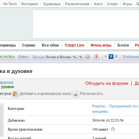
Hi-Tech
Интернет
Здоровье
Развлечения
Авто
Спорт
Игры
Б
формеры
Сервис
Все обои
Спорт Live
Флеш игры
Блоги
Р
Нефть:
В избранн
б (+0.78)
Погода:
Ночью в Москве:
°C.. °C
ка в духовке
аренок
Обсудить на форуме
|
Д
 уровня
мотров
Добавить в кулинарную книгу
Распечатать
Рецепты
>
Праздничный стол
Категория:
праздника
Добавлено:
2016-04-10 22:23:58
Время приготовления:
150 минут
Кол-во порций:
7 порций