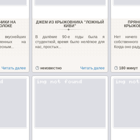
ЧИКИ НА
ДЖЕМ ИЗ КРЫЖОВНИКА "ЛОЖНЫЙ
ПРЯН
ОЛОКЕ
КИВИ"
КРЫЖОВ
 вкуснейших
В далёкие 90-е годы была я
Нет ничего
овленных на
студенткой, время было нелёгкое для
собственног
есным...
нас, простых...
Когда оно раду
Читать далее
неизвестно
Читать далее
180 минут