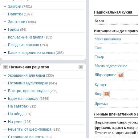
Закуски
(7401)
Национальная кухня
Напитки
(1977)
Кухня
Заготовки
(1886)
Грибы
(54)
Ингридиенты для приг
Колбасные изделия
(103)
Мука пшеничная
Блюда из лаваша
(293)
Соль
Каши и изделия из молока
(363)
Сахар
Масло подсолнечное
Назначения рецептов
Яйцо куриное
Украшения для блюд
(330)
Готовим в мультиварке
(845)
Кунжут
Быстро, просто, вкусно
(293)
Вода
Едим на природе
(1566)
Дрожжи
На завтрак
(212)
На обед
(561)
Личные впечатления о 
На ужин
Национальное блюдо узбекск
(123)
фруктами, подают к мясу, н
Рецепты от шеф-повара
(215)
Готовят ее в национальной 
Старинные рецепты
(13)