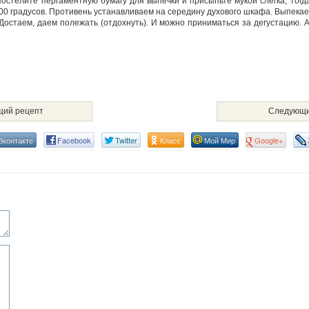
остелите пергаментную бумагу для выпечки и присыпьте мукой слегка, тогд
200 градусов. Противень устанавливаем на середину духового шкафа. Выпекае
Достаем, даем полежать (отдохнуть). И можно приниматься за дегустацию. 
ий рецепт
Следующи
Вконтакте
Facebook
Twitter
Класс
Мой Мир
Google+