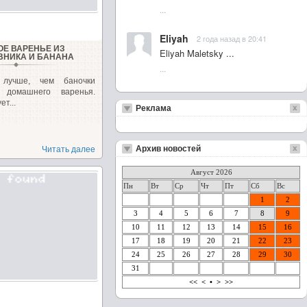
...
Eliyah
2 года назад в 20:41
ОЕ ВАРЕНЬЕ ИЗ
Eliyah Maletsky ...
НИКА И БАНАНА
...
 лучше, чем баночки
о домашнего варенья.
ет...
Реклама
Архив новостей
Читать далее
Август 2026
Пн
Вт
Ср
Чт
Пт
Сб
Вс
1
2
3
4
5
6
7
8
9
10
11
12
13
14
15
16
17
18
19
20
21
22
23
24
25
26
27
28
29
30
31
<<
<
•
>
>>