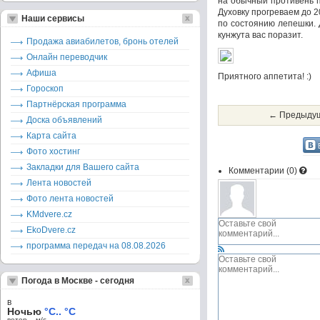
на обычный противень п
Духовку прогреваем до 
Наши сервисы
по состоянию лепешки. 
кунжута вас поразит.
Продажа авиабилетов, бронь отелей
Онлайн переводчик
Афиша
Приятного аппетита! :)
Гороскоп
Партнёрская программа
← Предыдущ
Доска объявлений
Карта сайта
Фото хостинг
Закладки для Вашего сайта
Комментарии (
0
)
Лента новостей
Фото лента новостей
KMdvere.cz
EkoDvere.cz
программа передач на 08.08.2026
Погода в Москве - сегодня
в
Ночью
°C.. °C
ветер – м/c