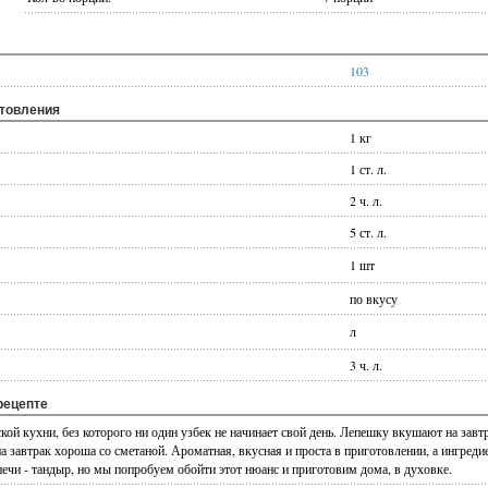
103
отовления
1 кг
1 ст. л.
2 ч. л.
5 ст. л.
1 шт
по вкусу
л
3 ч. л.
рецепте
ой кухни, без которого ни один узбек не начинает свой день. Лепешку вкушают на завтр
а завтрак хороша со сметаной. Ароматная, вкусная и проста в приготовлении, а ингреди
печи - тандыр, но мы попробуем обойти этот нюанс и приготовим дома, в духовке.