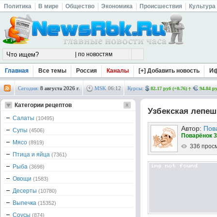
Политика
В мире
Общество
Экономика
Происшествия
Культура
Главная
Все темы
Россия
Каналы
[+] Добавить новость
И
Сегодня:
8 августа 2026 г.
MSK
06
:
12
Курсы:
82.17 руб (+0.76)
94.84 ру
Категории рецептов
Узбекская лепеш
Салаты
(10495)
Автор:
Пов
Супы
(4506)
Поварёнок 3
Мясо
(8919)
336 прос
Птица и яйца
(7361)
Рыба
(3698)
Овощи
(1583)
Десерты
(10780)
Выпечка
(15352)
Соусы
(874)