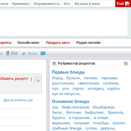
Ещё
логи
Криминал
Недвижимость
Кхл
Музыка и кино
ецепты
Онлайн кино
Продать авто
Радио онлайн
PDA
ое
@
- Почта
Рубрикатор рецептов
Первые блюда
борщ,
бульон,
лагман,
окрошка,
обавить рецепт
|
рассольник,
свекольник,
солянка,
суп,
уха,
харчо,
холодец,
шурпа,
щи из капусты,
>
Другие рецепты для
Основное блюдо
азу,
бефстроганов,
бешбармак,
бигус,
биточки,
бифштекс,
бризоль,
бурито,
в горшочке,
в кляре,
вареники,
галушки,
голубцы,
гратен,
грибные блюда,
гуляш,
деруны,