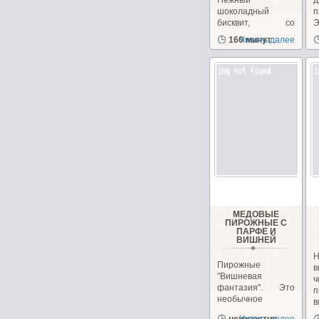
Нежный
д
шоколадный
п
бисквит, со
Э
сметанным
з
160 минут
Читать далее
кремом...
д
МЕДОВЫЕ
ПИРОЖНЫЕ С
ПАРФЕ И
ВИШНЕЙ
Н
Пирожные
в
"Вишневая
фантазия". Это
п
необычное
в
пирожное
и