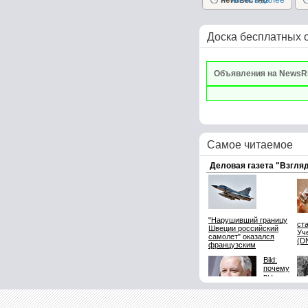
неизвестно
Читать далее
сочетает в себе,...
Доска бесплатных 
Объявления на NewsR
Самое читаемое