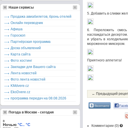
Наши сервисы
5. Добавить в сливки жел
Продажа авиабилетов, бронь отелей
Онлайн переводчик
Афиша
6. Переложить смес
наслаждаться десертом.
Гороскоп
и убрать в холодильник
Партнёрская программа
мороженное миксером.
Доска объявлений
Карта сайта
Приятного аппетита!
Фото хостинг
Закладки для Вашего сайта
Лента новостей
Фото лента новостей
KMdvere.cz
EkoDvere.cz
← Предыдущий реце
программа передач на 08.08.2026
Вконтакте
Faceb
Погода в Москве - сегодня
в
Ночью
°C.. °C
Комментарии (
0
)
ветер – м/c