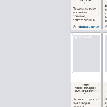
МОЛОКЕ
Предлагаю рецепт
вкуснейших
с
пончиков,
б
приготовленных
н
на сгущённом
неизвестно
Читать далее
молоке с
чудесным...
ТОРТ
"ШОКОЛАДНОЕ
НАСТРОЕНИЕ"
Вариант торта из
Л
мультиварки.
ш