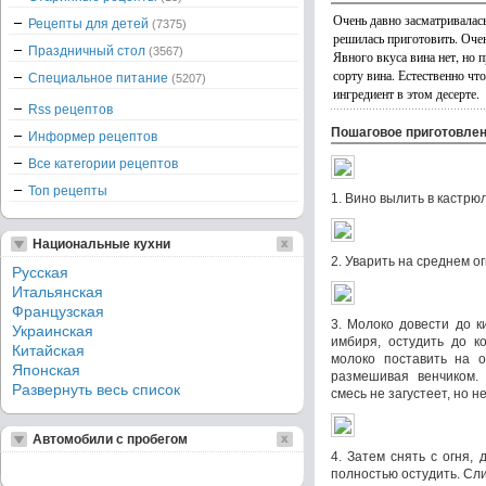
Очень давно засматривалась
Рецепты для детей
(7375)
решилась приготовить. Очен
Праздничный стол
(3567)
Явного вкуса вина нет, но 
сорту вина. Естественно чт
Специальное питание
(5207)
ингредиент в этом десерте.
Rss рецептов
Пошаговое приготовле
Информер рецептов
Все категории рецептов
Топ рецепты
1. Вино вылить в кастрю
Национальные кухни
2. Уварить на среднем ог
Русская
Итальянская
Французская
3. Молоко довести до к
Украинская
имбиря, остудить до к
Китайская
молоко поставить на о
Японская
размешивая венчиком. 
Развернуть весь список
смесь не загустеет, но н
Автомобили с пробегом
4. Затем снять с огня,
полностью остудить. Сли