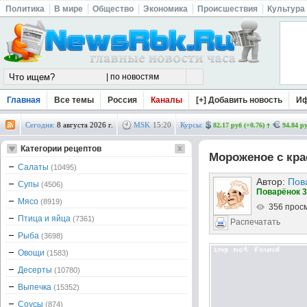
Политика
В мире
Общество
Экономика
Происшествия
Культура
Главная
Все темы
Россия
Каналы
[+] Добавить новость
И
Сегодня:
8 августа 2026 г.
MSK
15
:
20
Курсы:
82.17 руб (+0.76)
94.84 ру
Категории рецептов
Мороженое с кр
Салаты
(10495)
Автор:
Пов
Супы
(4506)
Поварёнок 3
Мясо
(8919)
356 прос
Птица и яйца
(7361)
Распечатать
Рыба
(3698)
Овощи
(1583)
Десерты
(10780)
Выпечка
(15352)
Соусы
(874)