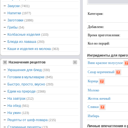
Закуски
(7401)
Напитки
Категория:
(1977)
Заготовки
(1886)
Добавлено:
Грибы
(54)
Колбасные изделия
Время приготовления:
(103)
Блюда из лаваша
(293)
Кол-во порций:
Каши и изделия из молока
(363)
Ингридиенты для приг
Назначения рецептов
Вино красное полусухое
Украшения для блюд
(330)
Сахар коричневый
Готовим в мультиварке
(845)
Корица
Быстро, просто, вкусно
(293)
Молоко
Едим на природе
(1566)
Желток яичный
На завтрак
(212)
На обед
(561)
Сливки
На ужин
(123)
Имбирь
Рецепты от шеф-повара
(215)
Личные впечатления о 
Старинные рецепты
(13)