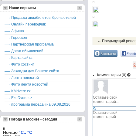
Наши сервисы
Продажа авиабилетов, бронь отелей
Онлайн переводчик
Афиша
Гороскоп
← Предыдущий реце
Партнёрская программа
Доска объявлений
Вконтакте
Faceb
Карта сайта
Фото хостинг
Закладки для Вашего сайта
Комментарии (
0
)
Лента новостей
Фото лента новостей
KMdvere.cz
EkoDvere.cz
программа передач на 09.08.2026
Погода в Москве - сегодня
в
Ночью
°C.. °C
ветер – м/c