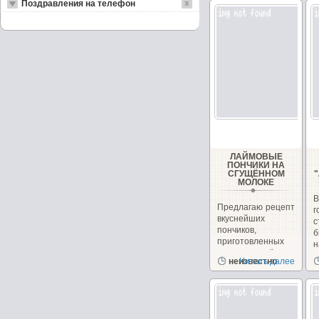
Поздравления на телефон
ЛАЙМОВЫЕ
ПОНЧИКИ НА
СГУЩЁННОМ
МОЛОКЕ
Предлагаю рецепт
вкуснейших
с
пончиков,
б
приготовленных
н
на сгущённом
неизвестно
Читать далее
молоке с
чудесным...