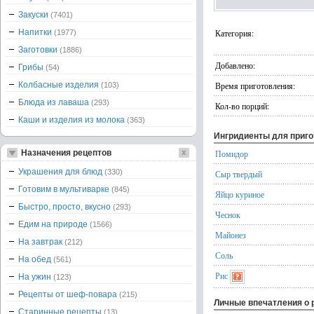
Закуски
(7401)
Напитки
Категория:
(1977)
Заготовки
(1886)
Добавлено:
Грибы
(54)
Колбасные изделия
Время приготовления:
(103)
Блюда из лаваша
(293)
Кол-во порций:
Каши и изделия из молока
(363)
Ингридиенты для приг
Назначения рецептов
Помидор
Украшения для блюд
(330)
Сыр твердый
Готовим в мультиварке
(845)
Яйцо куриное
Быстро, просто, вкусно
(293)
Чеснок
Едим на природе
(1566)
Майонез
На завтрак
(212)
Соль
На обед
(561)
Рис
На ужин
(123)
Рецепты от шеф-повара
(215)
Личные впечатления о 
Старинные рецепты
(13)