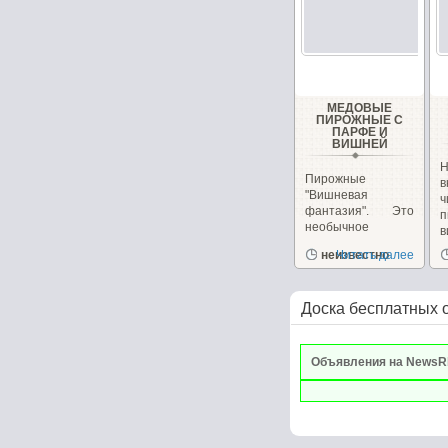
МЕДОВЫЕ
ПИРОЖНЫЕ С
ПАРФЕ И
ВИШНЕЙ
Н
Пирожные
в
"Вишневая
фантазия". Это
п
необычное
в
пирожное
и
неизвестно
Читать далее
сочетает в себе,...
Доска бесплатных 
Объявления на NewsR