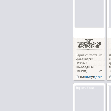
ТОРТ
"ШОКОЛАДНОЕ
НАСТРОЕНИЕ"
Вариант торта из
Л
мультиварки.
ш
Нежный
д
шоколадный
п
бисквит, со
Э
сметанным
з
160 минут
Читать далее
кремом...
д