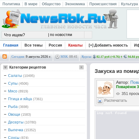
Политика
В мире
Общество
Экономика
Происшествия
Культура
Главная
Все темы
Россия
Каналы
[+] Добавить новость
И
Сегодня:
9 августа 2026 г.
MSK
08
:
41
Курсы:
82.17 руб (+0.76)
94.84 ру
Категории рецептов
Закуска из поми
Салаты
(10495)
Автор:
Пов
Супы
(4506)
Поварёнок 3
Мясо
(8919)
351 прос
Птица и яйца
(7361)
Распечатать
Рыба
(3698)
Овощи
(1583)
Десерты
(10780)
Выпечка
(15352)
Соусы
(874)