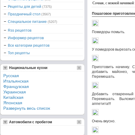
Сочная, с нежной начинкой 
Рецепты для детей
(7375)
Пошаговое приготовле
Праздничный стол
(3567)
Специальное питание
(5207)
Rss рецептов
Помидоры помыть.
Информер рецептов
Все категории рецептов
У помидоров вырезать се
Топ рецепты
Приготовить начинку. 
Национальные кухни
добавить майонез, че
Русская
Перемешать.
Итальянская
Французская
Украинская
Добавить отваренны
Китайская
Перемешать. Выложи
Японская
аппетита!!!
Развернуть весь список
Очень вкусно.
Автомобили с пробегом