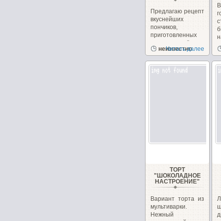
Предлагаю рецепт
вкуснейших
с
пончиков,
б
приготовленных
н
на сгущённом
неизвестно
Читать далее
молоке с
чудесным...
ТОРТ
"ШОКОЛАДНОЕ
НАСТРОЕНИЕ"
Вариант торта из
Л
мультиварки.
ш
Нежный
д