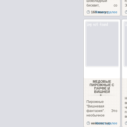
шоколадный
п
бисквит, со
Э
сметанным
з
160 минут
Читать далее
кремом...
д
МЕДОВЫЕ
ПИРОЖНЫЕ С
ПАРФЕ И
ВИШНЕЙ
Н
Пирожные
в
"Вишневая
фантазия". Это
п
необычное
в
пирожное
и
неизвестно
Читать далее
сочетает в себе,...