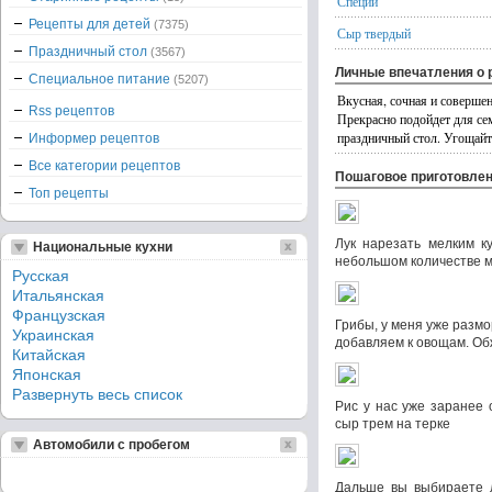
Специи
Рецепты для детей
(7375)
Сыр твердый
Праздничный стол
(3567)
Личные впечатления о 
Специальное питание
(5207)
Вкусная, сочная и соверше
Rss рецептов
Прекрасно подойдет для сем
праздничный стол. Угощайте
Информер рецептов
Все категории рецептов
Пошаговое приготовле
Топ рецепты
Лук нарезать мелким к
Национальные кухни
небольшом количестве м
Русская
Итальянская
Французская
Грибы, у меня уже разм
Украинская
добавляем к овощам. Об
Китайская
Японская
Развернуть весь список
Рис у нас уже заранее 
сыр трем на терке
Автомобили с пробегом
Дальше вы выбираете 