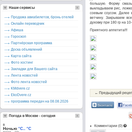
большую. Форму смаз
Наши сервисы
выкладываем рис, ложко
соевым соусом. Далее 
Продажа авиабилетов, бронь отелей
ветчину. Закрываем вс
духовку при 180 гр на 1
Онлайн переводчик
Афиша
Приятного аппетита!!!
Гороскоп
Партнёрская программа
Доска объявлений
Карта сайта
Фото хостинг
Закладки для Вашего сайта
Лента новостей
Фото лента новостей
KMdvere.cz
← Предыдущий реце
EkoDvere.cz
программа передач на 08.08.2026
Вконтакте
Faceb
Погода в Москве - сегодня
в
Комментарии (
0
)
Ночью
°C.. °C
ветер – м/c