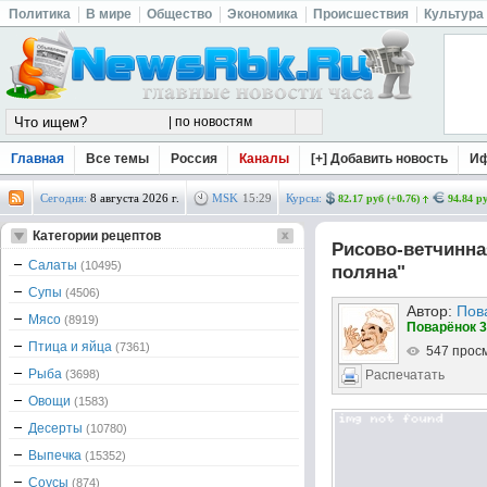
Политика
В мире
Общество
Экономика
Происшествия
Культура
Главная
Все темы
Россия
Каналы
[+] Добавить новость
И
Сегодня:
8 августа 2026 г.
MSK
15
:
29
Курсы:
82.17 руб (+0.76)
94.84 ру
Категории рецептов
Рисово-ветчинна
Салаты
(10495)
поляна"
Супы
(4506)
Автор:
Пов
Мясо
(8919)
Поварёнок 3
Птица и яйца
(7361)
547 прос
Рыба
(3698)
Распечатать
Овощи
(1583)
Десерты
(10780)
Выпечка
(15352)
Соусы
(874)