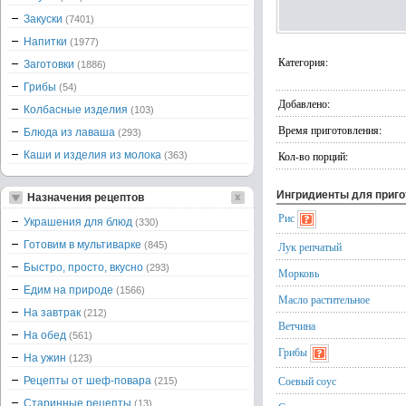
Закуски
(7401)
Напитки
(1977)
Категория:
Заготовки
(1886)
Грибы
(54)
Добавлено:
Колбасные изделия
(103)
Время приготовления:
Блюда из лаваша
(293)
Каши и изделия из молока
Кол-во порций:
(363)
Ингридиенты для приг
Назначения рецептов
Рис
Украшения для блюд
(330)
Готовим в мультиварке
(845)
Лук репчатый
Быстро, просто, вкусно
(293)
Морковь
Едим на природе
(1566)
Масло растительное
На завтрак
(212)
Ветчина
На обед
(561)
Грибы
На ужин
(123)
Соевый соус
Рецепты от шеф-повара
(215)
Старинные рецепты
(13)