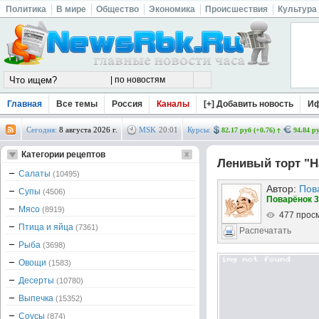
Политика
В мире
Общество
Экономика
Происшествия
Культура
Главная
Все темы
Россия
Каналы
[+] Добавить новость
И
Сегодня:
8 августа 2026 г.
MSK
20
:
01
Курсы:
82.17 руб (+0.76)
94.84 ру
Категории рецептов
Ленивый торт "Н
Салаты
(10495)
Автор:
Пов
Супы
(4506)
Поварёнок 3
Мясо
(8919)
477 прос
Птица и яйца
(7361)
Распечатать
Рыба
(3698)
Овощи
(1583)
Десерты
(10780)
Выпечка
(15352)
Соусы
(874)