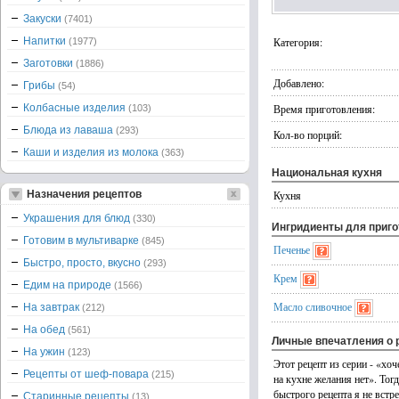
Закуски
(7401)
Напитки
Категория:
(1977)
Заготовки
(1886)
Добавлено:
Грибы
(54)
Колбасные изделия
Время приготовления:
(103)
Блюда из лаваша
(293)
Кол-во порций:
Каши и изделия из молока
(363)
Национальная кухня
Назначения рецептов
Кухня
Украшения для блюд
(330)
Ингридиенты для приг
Готовим в мультиварке
(845)
Печенье
Быстро, просто, вкусно
(293)
Крем
Едим на природе
(1566)
Масло сливочное
На завтрак
(212)
На обед
(561)
Личные впечатления о 
На ужин
(123)
Этот рецепт из серии - «хоч
Рецепты от шеф-повара
(215)
на кухне желания нет». Тогд
быстрого рецепта я не встр
Старинные рецепты
(13)