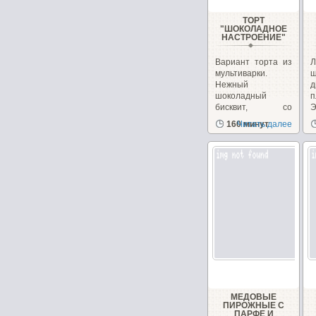
ТОРТ
"ШОКОЛАДНОЕ
НАСТРОЕНИЕ"
Вариант торта из
Л
мультиварки.
ш
Нежный
д
шоколадный
п
бисквит, со
Э
сметанным
з
160 минут
Читать далее
кремом...
д
МЕДОВЫЕ
ПИРОЖНЫЕ С
ПАРФЕ И