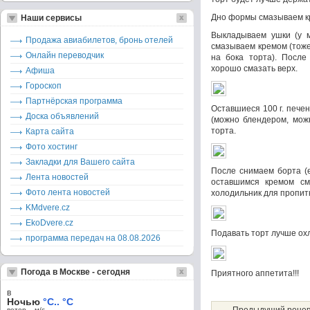
Дно формы смазываем кр
Наши сервисы
Выкладываем ушки (у м
Продажа авиабилетов, бронь отелей
смазываем кремом (тоже
Онлайн переводчик
на бока торта). После
хорошо смазать верх.
Афиша
Гороскоп
Партнёрская программа
Оставшиеся 100 г. печен
Доска объявлений
(можно блендером, мож
торта.
Карта сайта
Фото хостинг
Закладки для Вашего сайта
После снимаем борта (
Лента новостей
оставшимся кремом сма
Фото лента новостей
холодильник для пропитк
KMdvere.cz
EkoDvere.cz
Подавать торт лучше охл
программа передач на 08.08.2026
Погода в Москве - сегодня
Приятного аппетита!!!
в
Ночью
°C.. °C
ветер – м/c