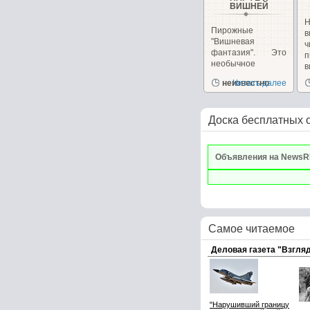
ВИШНЕЙ
Н
Пирожные
в
"Вишневая
фантазия". Это
п
необычное
в
пирожное
и
неизвестно
Читать далее
сочетает в себе,...
Доска бесплатных 
Объявления на NewsR
Самое читаемое