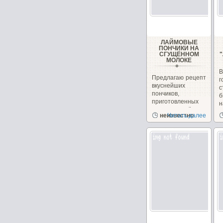
ЛАЙМОВЫЕ
ПОНЧИКИ НА
СГУЩЁННОМ
МОЛОКЕ
Предлагаю рецепт
вкуснейших
с
пончиков,
б
приготовленных
н
на сгущённом
неизвестно
Читать далее
молоке с
чудесным...