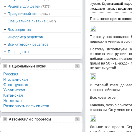
нужно. Единственный недост
Рецепты для детей
(7375)
несколько часов, а после эт
Праздничный стол
(3567)
Пошаговое приготовле
Специальное питание
(5207)
Rss рецептов
Так как у нас наполеон
Информер рецептов
приложим минимум усил
Все категории рецептов
Поэтому используем з
Топ рецепты
согласно инструкции н
добавить молока немного
грамм на 50 (на каждой 
Национальные кухни
не очень густой.
Русская
Итальянская
Французская
В готовый крем добав
Украинская
хорошо взбиваем.
Китайская
Все, крем готов.
Японская
Конечно, можно приготов
Развернуть весь список
с таковым. Он у меня не
Автомобили с пробегом
Дальше все просто. Бе
торт будет лучше держат