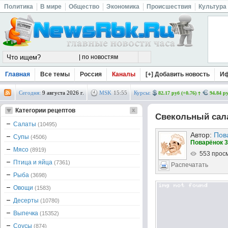
Политика
В мире
Общество
Экономика
Происшествия
Культура
Главная
Все темы
Россия
Каналы
[+] Добавить новость
И
Сегодня:
9 августа 2026 г.
MSK
15
:
55
Курсы:
82.17 руб (+0.76)
94.84 ру
Категории рецептов
Свекольный сал
Салаты
(10495)
Автор:
Пов
Супы
(4506)
Поварёнок 3
Мясо
(8919)
553 прос
Птица и яйца
(7361)
Распечатать
Рыба
(3698)
Овощи
(1583)
Десерты
(10780)
Выпечка
(15352)
Соусы
(874)