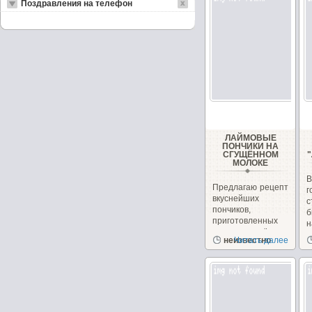
Поздравления на телефон
ЛАЙМОВЫЕ
ПОНЧИКИ НА
СГУЩЁННОМ
МОЛОКЕ
Предлагаю рецепт
вкуснейших
с
пончиков,
б
приготовленных
н
на сгущённом
неизвестно
Читать далее
молоке с
чудесным...