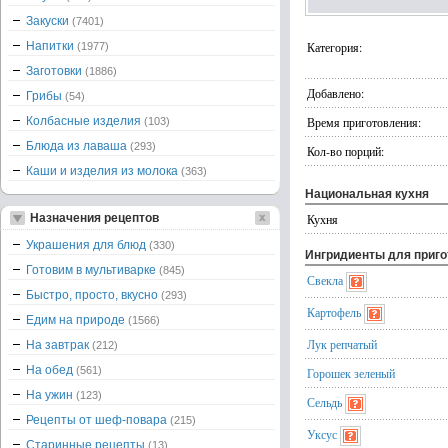
Закуски
(7401)
Напитки
Категория:
(1977)
Заготовки
(1886)
Добавлено:
Грибы
(54)
Колбасные изделия
Время приготовления:
(103)
Блюда из лаваша
(293)
Кол-во порций:
Каши и изделия из молока
(363)
Национальная кухня
Назначения рецептов
Кухня
Украшения для блюд
(330)
Ингридиенты для приг
Готовим в мультиварке
(845)
Свекла
Быстро, просто, вкусно
(293)
Картофель
Едим на природе
(1566)
Лук репчатый
На завтрак
(212)
На обед
(561)
Горошек зеленый
На ужин
(123)
Сельдь
Рецепты от шеф-повара
(215)
Уксус
Старинные рецепты
(13)