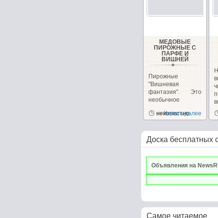
МЕДОВЫЕ
ПИРОЖНЫЕ С
ПАРФЕ И
ВИШНЕЙ
Н
Пирожные
в
"Вишневая
фантазия". Это
п
необычное
в
пирожное
и
неизвестно
Читать далее
сочетает в себе,...
Доска бесплатных 
Объявления на NewsR
Самое читаемое