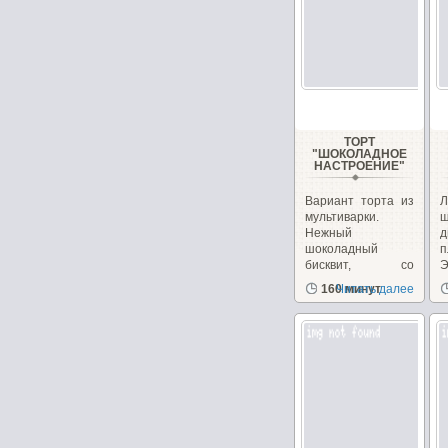
ТОРТ
"ШОКОЛАДНОЕ
НАСТРОЕНИЕ"
Вариант торта из
Л
мультиварки.
ш
Нежный
д
шоколадный
п
бисквит, со
Э
сметанным
з
160 минут
Читать далее
кремом...
д