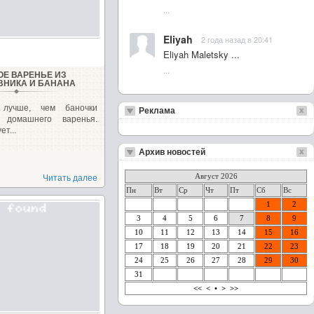
...
Eliyah
2 года назад в 20:41
Eliyah Maletsky ...
...
ОЕ ВАРЕНЬЕ ИЗ
НИКА И БАНАНА
 лучше, чем баночки
Реклама
о домашнего варенья.
ет...
Архив новостей
Август 2026
Читать далее
Пн
Вт
Ср
Чт
Пт
Сб
Вс
1
2
3
4
5
6
7
8
9
10
11
12
13
14
15
16
17
18
19
20
21
22
23
24
25
26
27
28
29
30
31
<<
<
•
>
>>