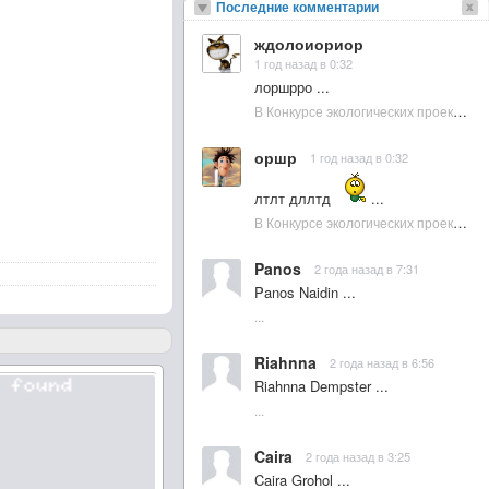
Последние комментарии
ждолоиориор
1 год назад в 0:32
лоршрро ...
В Конкурсе экологических проектов в Подмосковье активно участвовала молодежь :: NewsRbk.ru...
оршр
1 год назад в 0:32
лтлт дллтд
...
В Конкурсе экологических проектов в Подмосковье активно участвовала молодежь :: NewsRbk.ru...
Panos
2 года назад в 7:31
Panos Naidin ...
...
Riahnna
2 года назад в 6:56
Riahnna Dempster ...
...
Caira
2 года назад в 3:25
Caira Grohol ...