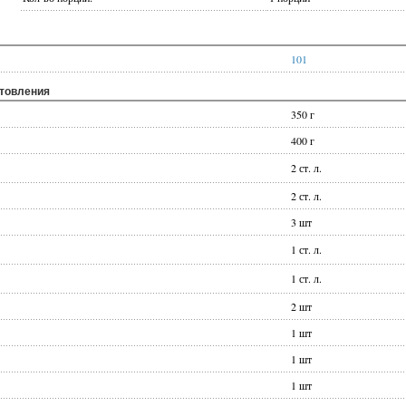
101
отовления
350 г
400 г
2 ст. л.
2 ст. л.
3 шт
1 ст. л.
1 ст. л.
2 шт
1 шт
1 шт
1 шт