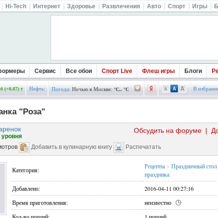
Hi-Tech
Интернет
Здоровье
Развлечения
Авто
Спорт
Игры
Б
формеры
Сервис
Все обои
Спорт Live
Флеш игры
Блоги
Р
Нефть:
В избранн
б (+0.87)
Погода:
Ночью в Москве:
°C.. °C
анка "Роза"
аренок
Обсудить на форуме
|
Д
 уровня
мотров
Добавить в кулинарную книгу
Распечатать
Рецепты
>
Праздничный стол
Категория:
праздника
Добавлено:
2016-04-11 00:27:16
Время приготовления:
неизвестно
Кол-во порций:
1 порций