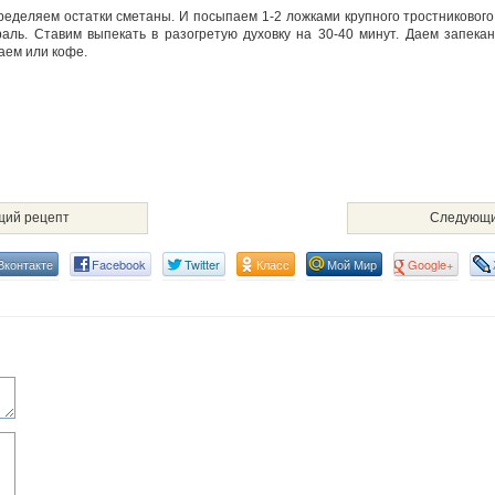
еделяем остатки сметаны. И посыпаем 1-2 ложками крупного тростникового
ль. Ставим выпекать в разогретую духовку на 30-40 минут. Даем запека
аем или кофе.
ий рецепт
Следующи
Вконтакте
Facebook
Twitter
Класс
Мой Мир
Google+