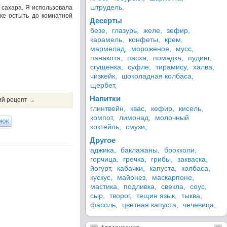
штрудель,
 сахара. Я использовала
нке остыть до комнатной
Десерты
безе,
глазурь,
желе,
зефир,
карамель,
конфеты,
крем,
мармелад,
мороженое,
мусс,
панакота,
пасха,
помадка,
пудинг,
сгущенка,
суфле,
тирамису,
халва,
чизкейк,
шоколадная колбаса,
щербет,
Напитки
й рецепт →
глинтвейн,
квас,
кефир,
кисель,
компот,
лимонад,
молочный
ЖЖ
коктейль,
смузи,
Другое
аджика,
баклажаны,
брокколи,
горчица,
гречка,
грибы,
закваска,
йогурт,
кабачки,
капуста,
колбаса,
кускус,
майонез,
маскарпоне,
мастика,
подливка,
свекла,
соус,
сыр,
творог,
тещин язык,
тыква,
фасоль,
цветная капуста,
чечевица,