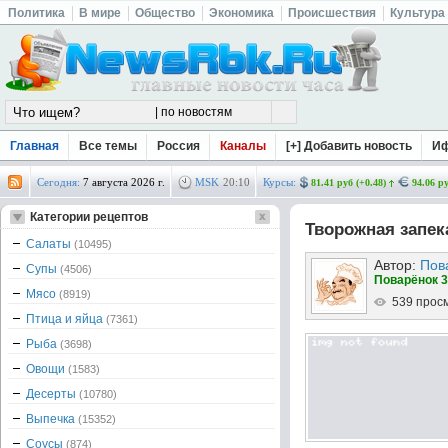
Политика
В мире
Общество
Экономика
Происшествия
Культура
Главная
Все темы
Россия
Каналы
[+] Добавить новость
И
Сегодня:
7 августа 2026 г.
MSK
20
:
10
Курсы:
81.41 руб (+0.48)
94.06 ру
Категории рецептов
Творожная запек
Салаты
(10495)
Автор:
Пов
Супы
(4506)
Поварёнок 3
Мясо
(8919)
539 прос
Птица и яйца
(7361)
Рыба
(3698)
Овощи
(1583)
Десерты
(10780)
Выпечка
(15352)
Соусы
(874)