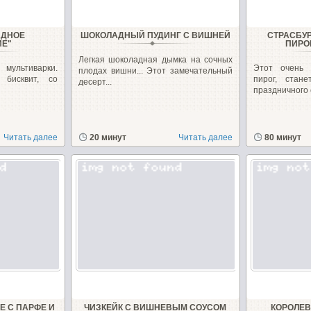
АДНОЕ
ШОКОЛАДНЫЙ ПУДИНГ С ВИШНЕЙ
СТРАСБУ
ИЕ"
ПИРО
Легкая шоколадная дымка на сочных
ультиварки.
Этот очень
плодах вишни... Этот замечательный
бисквит, со
пирог, стан
десерт...
праздничного с
Читать далее
20 минут
Читать далее
80 минут
 С ПАРФЕ И
ЧИЗКЕЙК С ВИШНЕВЫМ СОУСОМ
КОРОЛЕВ