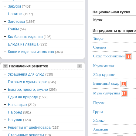
Закуски
(7401)
Национальная кухня
Напитки
(1977)
Кухня
Заготовки
(1886)
Грибы
(54)
Ингридиенты для приг
Колбасные изделия
(103)
Творог
Блюда из лаваша
(293)
Сметана
Каши и изделия из молока
(363)
Сахар тростниковый
Крупа манная
Назначения рецептов
Яйцо куриное
Украшения для блюд
(330)
Готовим в мультиварке
(845)
Ванильный сахар
Быстро, просто, вкусно
(293)
Мука кукурузная
Едим на природе
(1566)
Персик
На завтрак
(212)
Груша
На обед
(561)
На ужин
Яблоко
(123)
Рецепты от шеф-повара
(215)
Апельсин
Старинные рецепты
(13)