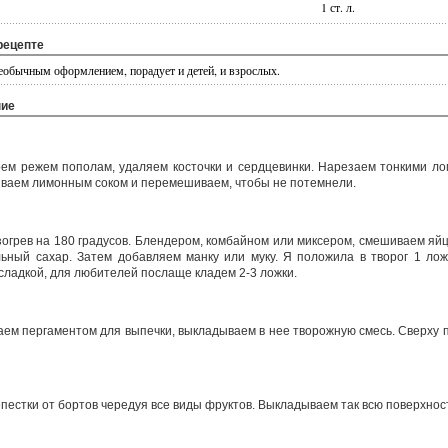
1 ст. л.
рецепте
необычным оформлением, порадует и детей, и взрослых.
ние
ем режем пополам, удаляем косточки и сердцевинки. Нарезаем тонкими ло
иваем лимонным соком и перемешиваем, чтобы не потемнели.
огрев на 180 градусов. Блендером, комбайном или миксером, смешиваем яйца
ильный сахар. Затем добавляем манку или муку. Я положила в творог 1 лож
сладкой, для любителей послаще кладем 2-3 ложки.
ем пергаментом для выпечки, выкладываем в нее творожную смесь. Сверху 
пестки от бортов чередуя все виды фруктов. Выкладываем так всю поверхнос