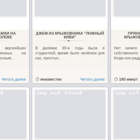
ЧИКИ НА
ДЖЕМ ИЗ КРЫЖОВНИКА "ЛОЖНЫЙ
ПРЯН
ОЛОКЕ
КИВИ"
КРЫЖОВ
 вкуснейших
В далёкие 90-е годы была я
Нет ничего
овленных на
студенткой, время было нелёгкое для
собственног
есным...
нас, простых...
Когда оно раду
Читать далее
неизвестно
Читать далее
180 минут