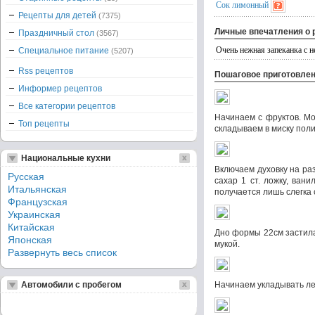
Сок лимонный
Рецепты для детей
(7375)
Личные впечатления о 
Праздничный стол
(3567)
Очень нежная запеканка с 
Специальное питание
(5207)
Rss рецептов
Пошаговое приготовле
Информер рецептов
Все категории рецептов
Начинаем с фруктов. Мо
Топ рецепты
складываем в миску пол
Национальные кухни
Включаем духовку на раз
Русская
сахар 1 ст. ложку, ван
Итальянская
получается лишь слегка 
Французская
Украинская
Китайская
Дно формы 22см застила
Японская
мукой.
Развернуть весь список
Автомобили с пробегом
Начинаем укладывать ле