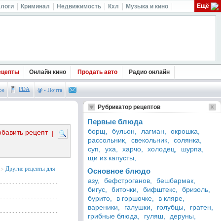
Ещё
логи
Криминал
Недвижимость
Кхл
Музыка и кино
ецепты
Онлайн кино
Продать авто
Радио онлайн
PDA
ое
@
- Почта
Рубрикатор рецептов
Первые блюда
борщ,
бульон,
лагман,
окрошка,
обавить рецепт
|
рассольник,
свекольник,
солянка,
суп,
уха,
харчо,
холодец,
шурпа,
щи из капусты,
>
Другие рецепты для
Основное блюдо
азу,
бефстроганов,
бешбармак,
бигус,
биточки,
бифштекс,
бризоль,
бурито,
в горшочке,
в кляре,
вареники,
галушки,
голубцы,
гратен,
грибные блюда,
гуляш,
деруны,