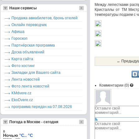
Между лепестками распр
Наши сервисы
Кристаллы от ТМ Мистра
температуры подаем с ч
Продажа авиабилетов, бронь отелей
Онлайн переводчик
Афиша
Гороскоп
Партнёрская программа
Доска объявлений
Карта сайта
← Предыдущ
Фото хостинг
Закладки для Вашего сайта
Лента новостей
Комментарии (
0
)
Фото лента новостей
KMdvere.cz
EkoDvere.cz
программа передач на 07.08.2026
Погода в Москве - сегодня
в
Ночью
°C.. °C
ветер – м/c