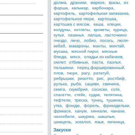
долма,
драники,
жаркое,
зразы,
из
фарша,
кальмар,
карбонара,
картофель,
картофельная запеканка,
картофельное пюре,
картошка,
картошка с мясом,
каша,
клецки,
колдуны,
котлеты,
крокеты,
курица,
кутья,
лазанья,
лапша,
ласточкино
гнездо,
лечо,
лобио,
лосось,
люля-
кебаб,
макароны,
манты,
минтай,
мусака,
мясной пирог,
мясные
блюда,
мясо,
оладьи из кабачков,
омлет,
отбивные,
паста,
паэлья,
пельмени,
перец фаршированный,
плов,
пюре,
рагу,
рататуй,
ребрышки,
ризотто,
рис,
ростбиф,
рулька,
рыба,
сациви,
свинина,
семга,
скумбрия,
сосиски,
соте,
спагетти,
стейк,
судак,
телятина,
тефтели,
треска,
тунец,
тушенка,
утка,
фондю,
форель,
фрикадельки,
фрикасе,
ханум,
хинкали,
чанахи,
чахохбили,
шаурма,
шашлык,
шницель,
эскалоп,
язык,
яичница,
Закуски