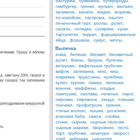
бастурма,
буженина,
бутерброды,
гамбургер,
гренки,
жульен,
жюльен,
заливное,
канапе,
мидии,
морковь
по-корейски,
пастрома,
паштет,
печеночный торт,
роллы,
рулет,
салаты,
селедка,
сухарики,
суши,
тарталетки,
террин,
фаршированные
яйца,
форшмак,
хумус,
чипсы,
Выпечка
мтиками. Грушу и яблоко
ачма,
беляши,
бисквит,
бисквитный
рулет,
блины,
брауни,
булочки,
ватрушки,
вафельные трубочки,
вафли,
запеканка,
кекс,
киш,
, сметану 200г, творог и
коврижка,
круассаны,
кулебяка,
ку сахара так запеканка
кулич,
курник,
лаваш,
лепешки,
манник,
маффины,
оладьи,
пампушки,
пахлава,
печенье,
пирог,
пирожки,
пирожное,
пицца,
плюшки,
припудриваем кукурузной
пончики,
профитроли,
пряник,
птичье молоко,
пышки,
рогалики,
ромовая баба,
самса,
слойка,
сочни,
сырник,
сырные палочки,
ть.
сырные шарики,
творожник,
тесто,
торт,
трубочки,
хачапури,
хворост,
хлеб,
чебуреки,
шарлотка,