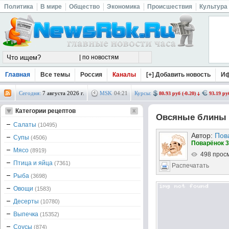
Политика
В мире
Общество
Экономика
Происшествия
Культура
Главная
Все темы
Россия
Каналы
[+] Добавить новость
И
Сегодня:
7 августа 2026 г.
MSK
04
:
21
Курсы:
80.93 руб (-0.20)
93.19 руб
Категории рецептов
Овсяные блины 
Салаты
(10495)
Автор:
Пов
Супы
(4506)
Поварёнок 3
Мясо
(8919)
498 прос
Птица и яйца
(7361)
Распечатать
Рыба
(3698)
Овощи
(1583)
Десерты
(10780)
Выпечка
(15352)
Соусы
(874)