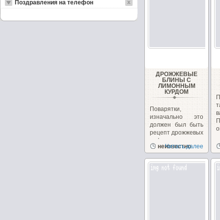
Поздравления на телефон
ДРОЖЖЕВЫЕ
БЛИНЫ С
ЛИМОННЫМ
КУРДОМ
П
т
Поварятки,
в
изначально это
П
должен был быть
о
рецепт дрожжевых
вафель с
неизвестно
Читать далее
лимонным...