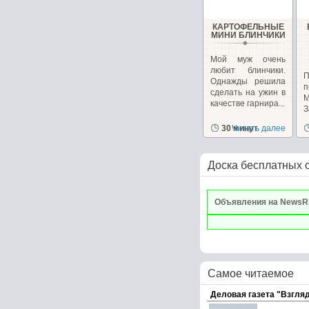
КАРТОФЕЛЬНЫЕ
МИНИ БЛИНЧИКИ
Мой муж очень
любит блинчики.
П
Однажды решила
сделать на ужин в
М
качестве гарнира...
З
30 минут
Читать далее
Доска бесплатных 
Объявления на NewsR
Самое читаемое