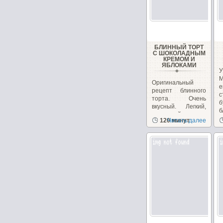
БЛИННЫЙ ТОРТ
С ШОКОЛАДНЫМ
КРЕМОМ И
ЯБЛОКАМИ
Оригинальный
е
рецепт блинного
торта. Очень
вкусный. Легкий,
б
нежирный крем.
п
120 минут
Читать далее
Красивый...