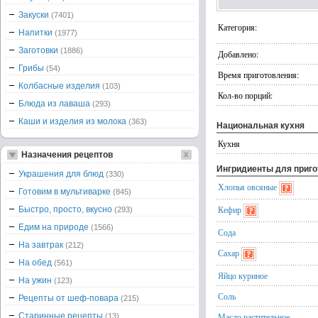
Закуски
(7401)
Категория:
Напитки
(1977)
Заготовки
(1886)
Добавлено:
Грибы
(54)
Время приготовления:
Колбасные изделия
(103)
Кол-во порций:
Блюда из лаваша
(293)
Каши и изделия из молока
(363)
Национальная кухня
Кухня
Назначения рецептов
Ингридиенты для приг
Украшения для блюд
(330)
Хлопья овсяные
Готовим в мультиварке
(845)
Кефир
Быстро, просто, вкусно
(293)
Едим на природе
(1566)
Сода
На завтрак
(212)
Сахар
На обед
(561)
Яйцо куриное
На ужин
(123)
Соль
Рецепты от шеф-повара
(215)
Старинные рецепты
Масло растительное
(13)