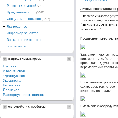
Рецепты для детей
(7375)
Личные впечатления о 
Праздничный стол
(3567)
.. на сайте множество реце
Специальное питание
(5207)
отличается тем, что в нем н
блинчиков, а мучное нельзя
Rss рецептов
легко и просто!
Информер рецептов
Пошаговое приготовле
Все категории рецептов
Топ рецепты
Заливаем хлопья ке
перемолоть, либо остав
Национальные кухни
пробовала двумя спо
Русская
перемолотыми хлопьями
Итальянская
Французская
Украинская
По истечении указанног
Китайская
сахар, раст. масло, все
Японская
жиже, чем на оладьи.
Развернуть весь список
Смазываю сковороду кап
Автомобили с пробегом