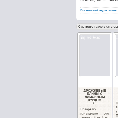
Никто ещё не оставил к
Постоянный адрес новос
Смотрите также в категор
ДРОЖЖЕВЫЕ
БЛИНЫ С
ЛИМОННЫМ
КУРДОМ
П
т
Поварятки,
в
изначально это
П
должен был быть