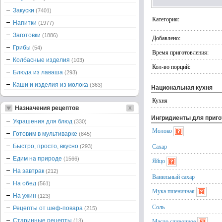
Закуски
(7401)
Категория:
Напитки
(1977)
Заготовки
(1886)
Добавлено:
Грибы
(54)
Время приготовления:
Колбасные изделия
(103)
Кол-во порций:
Блюда из лаваша
(293)
Каши и изделия из молока
(363)
Национальная кухня
Кухня
Назначения рецептов
Ингридиенты для приг
Украшения для блюд
(330)
Молоко
Готовим в мультиварке
(845)
Сахар
Быстро, просто, вкусно
(293)
Едим на природе
(1566)
Яйцо
На завтрак
(212)
Ванильный сахар
На обед
(561)
Мука пшеничная
На ужин
(123)
Соль
Рецепты от шеф-повара
(215)
Старинные рецепты
Масло сливочное
(13)