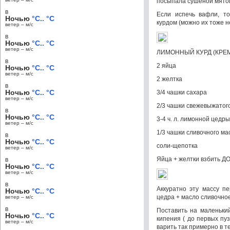
посыпала сушеной мято
в
Если испечь вафли, т
Ночью
°C.. °C
курдом (можно их тоже н
ветер – м/c
в
Ночью
°C.. °C
ветер – м/c
ЛИМОННЫЙ КУРД (КРЕ
в
2 яйца
Ночью
°C.. °C
ветер – м/c
2 желтка
в
Ночью
°C.. °C
3/4 чашки сахара
ветер – м/c
2/3 чашки свежевыжатог
в
Ночью
°C.. °C
3-4 ч. л. лимонной цедры
ветер – м/c
1/3 чашки сливочного ма
в
Ночью
°C.. °C
соли-щепотка
ветер – м/c
Яйца + желтки взбить Д
в
Ночью
°C.. °C
ветер – м/c
в
Аккуратно эту массу п
Ночью
°C.. °C
цедра + масло сливочное 
ветер – м/c
в
Поставить на маленький
Ночью
°C.. °C
кипения ( до первых пу
ветер – м/c
варить так примерно в т