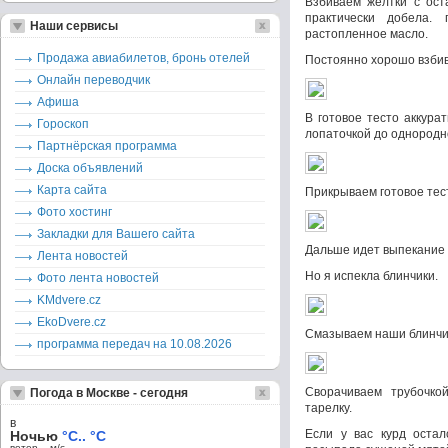
Взбиваем желтки с ост
практически добела
Наши сервисы
растопленное масло.
Продажа авиабилетов, бронь отелей
Постоянно хорошо взбив
Онлайн переводчик
Афиша
В готовое тесто aккура
Гороскоп
лопаточкой до однородн
Партнёрская программа
Доска объявлений
Карта сайта
Прикрываем готовое тест
Фото хостинг
Закладки для Вашего сайта
Дальше идет выпекание 
Лента новостей
Но я испекла блинчики.
Фото лента новостей
KMdvere.cz
EkoDvere.cz
Смазываем наши блинчик
программа передач на 10.08.2026
Сворачиваем трубочкой
Погода в Москве - сегодня
тарелку.
в
Если у вас курд остал
Ночью
°C.. °C
ветер – м/c