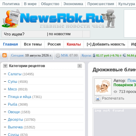
Политика
В мире
Общество
Экономика
Происшествия
Культура
Главная
Все темы
Россия
Каналы
[+] Добавить новость
И
Сегодня:
10 августа 2026 г.
MSK
07
:
00
Курсы:
82.17 руб (+0.76)
94.84 
Категории рецептов
Дрожжевые бли
Салаты
(10495)
Автор:
Пов
Супы
(4506)
Поварёнок 3
Мясо
(8919)
713 прос
Птица и яйца
(7361)
Распечатать
Рыба
(3698)
Овощи
(1583)
Десерты
(10780)
Выпечка
(15352)
Соусы
(874)