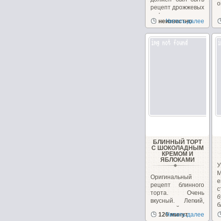
о
рецепт дрожжевых
вафель с
неизвестно
Читать далее
лимонным...
БЛИННЫЙ ТОРТ
С ШОКОЛАДНЫМ
КРЕМОМ И
ЯБЛОКАМИ
Оригинальный
е
рецепт блинного
торта. Очень
вкусный. Легкий,
б
нежирный крем.
п
120 минут
Читать далее
Красивый...