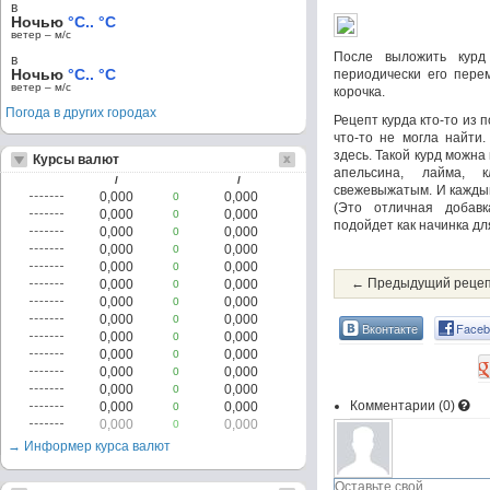
в
Ночью
°C.. °C
ветер – м/c
После выложить курд
в
Ночью
°C.. °C
периодически его пере
ветер – м/c
корочка.
Погода в других городах
Рецепт курда кто-то из 
что-то не могла найти
здесь. Такой курд можна 
Курсы валют
апельсина, лайма, к
/
/
свежевыжатым. И каждый
0,000
0,000
0
(Это отличная добав
0,000
0,000
0
подойдет как начинка дл
0,000
0,000
0
0,000
0,000
0
0,000
0,000
0
← Предыдущий реце
0,000
0,000
0
0,000
0,000
0
0,000
0,000
0
Вконтакте
Faceb
0,000
0,000
0
0,000
0,000
0
0,000
0,000
0
0,000
0,000
0
Комментарии (
0
)
0,000
0,000
0
0,000
0,000
0
→ Информер курса валют