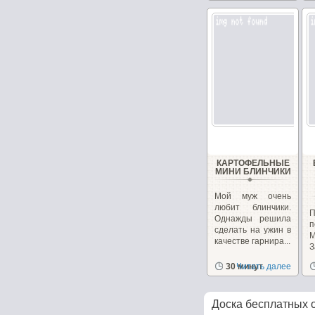
КАРТОФЕЛЬНЫЕ
МИНИ БЛИНЧИКИ
Мой муж очень
любит блинчики.
П
Однажды решила
сделать на ужин в
М
качестве гарнира...
З
30 минут
Читать далее
Доска бесплатных 