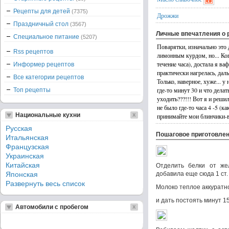
Рецепты для детей
(7375)
Дрожжи
Праздничный стол
(3567)
Личные впечатления о 
Специальное питание
(5207)
Поварятки, изначально это
Rss рецептов
лимонным курдом, но... Ког
течениe часа), достала я ва
Информер рецептов
практически нагрелась, даль
Все категории рецептов
Только, наверное, хуже... у
где-то минут 30 и что делать
Топ рецепты
уходить???!!! Вот я и реши
не было где-то часа 4 -5 (к
Национальные кухни
принимайте мои блинчики-в
Русская
Пошаговое приготовле
Итальянская
Французская
Украинская
Китайская
Отделить белки от жел
Японская
добавила еще сюда 1 ст. 
Развернуть весь список
Молоко теплое аккуратно
и дать постоять минут 1
Автомобили с пробегом