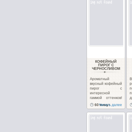
КОФЕЙНЫЙ
ПИРОГ С
ЧЕРНОСЛИВОМ
Ароматный
вкусный кофейный
р
пирог с
п
интересной
гаммой оттенков!
По вкусу мне...
х
60 минут
Читать далее