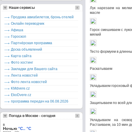
Наши сервисы
Лук нарезаем на мелки
масле
Продажа авиабилетов, бронь отелей
Онлайн переводчик
Горох смешиваем с луком
Афиша
мягкий
Гороскоп
Партнёрская программа
Доска объявлений
Тесто формуем в длинны
Карта сайта
Фото хостинг
Раскатываем
Закладки для Вашего сайта
Лента новостей
Фото лента новостей
Укладываем гороховый 
KMdvere.cz
EkoDvere.cz
программа передач на 06.08.2026
Защипываем по всей дл
Погода в Москве - сегодня
Укладываем на сково
в
Растаиваем, за 10 мин 
Ночью
°C.. °C
ветер – м/c