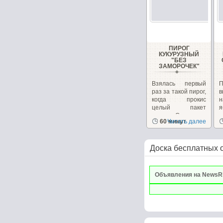
ПИРОГ
КУКУРУЗНЫЙ
"БЕЗ
ЗАМОРОЧЕК"
Взялась первый
П
раз за такой пирог,
в
когда прокис
н
целый пакет
молока. Стояло в...
х
60 минут
Читать далее
в
Доска бесплатных 
Объявления на NewsR