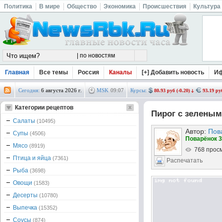
Политика
В мире
Общество
Экономика
Происшествия
Культура
Главная
Все темы
Россия
Каналы
[+] Добавить новость
И
Сегодня:
6 августа 2026 г.
MSK
09
:
07
Курсы:
80.93 руб (-0.20)
93.19 руб
Категории рецептов
Пирог с зеленым
Салаты
(10495)
Автор:
Пов
Супы
(4506)
Поварёнок 3
Мясо
(8919)
768 прос
Птица и яйца
(7361)
Распечатать
Рыба
(3698)
Овощи
(1583)
Десерты
(10780)
Выпечка
(15352)
Соусы
(874)