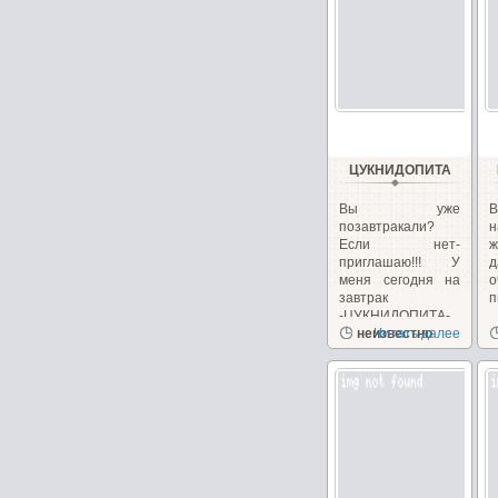
ЦУКНИДОПИТА
Вы уже
В
позавтракали?
н
Если нет-
приглашаю!!! У
меня сегодня на
завтрак
п
-ЦУКНИДОПИТА-...
неизвестно
Читать далее