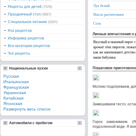
Лук белый
Рецепты для детей
(7375)
Масло растительное
Праздничный стол
(3567)
Специальное питание
(5207)
Соль
Rss рецептов
Личные впечатления о 
Информер рецептов
Вкусный и пышный пирог с
Все категории рецептов
аромат этих пирогов, пожал
как же напоминают детство
Топ рецепты
наши бабушки.
Пошаговое приготовле
Национальные кухни
Русская
Итальянская
Молоко подогреваем, до
Французская
Украинская
Китайская
Японская
Замешиваем тесто, остав
Развернуть весь список
Горох замачиваем. (
Автомобили с пробегом
подсоленной воде. Я вз