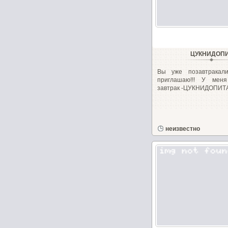
ЦУКНИДОП
Вы уже позавтракал
приглашаю!!! У мен
завтрак -ЦУКНИДОПИТА-
неизвестно