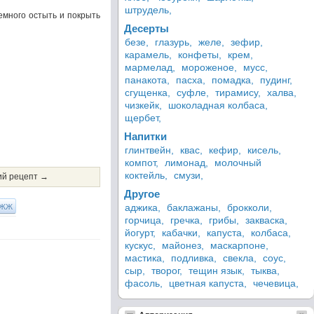
штрудель,
немного остыть и покрыть
Десерты
безе,
глазурь,
желе,
зефир,
карамель,
конфеты,
крем,
мармелад,
мороженое,
мусс,
панакота,
пасха,
помадка,
пудинг,
сгущенка,
суфле,
тирамису,
халва,
чизкейк,
шоколадная колбаса,
щербет,
Напитки
глинтвейн,
квас,
кефир,
кисель,
компот,
лимонад,
молочный
коктейль,
смузи,
й рецепт →
Другое
ЖЖ
аджика,
баклажаны,
брокколи,
горчица,
гречка,
грибы,
закваска,
йогурт,
кабачки,
капуста,
колбаса,
кускус,
майонез,
маскарпоне,
мастика,
подливка,
свекла,
соус,
сыр,
творог,
тещин язык,
тыква,
фасоль,
цветная капуста,
чечевица,