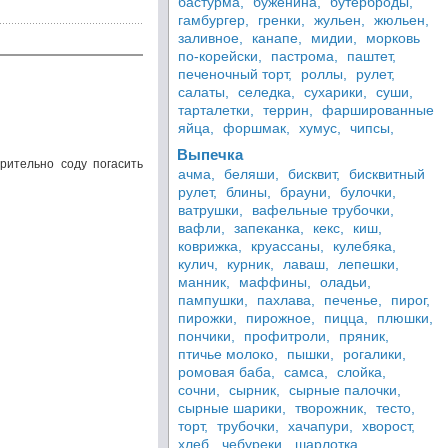
бастурма,
буженина,
бутерброды,
гамбургер,
гренки,
жульен,
жюльен,
заливное,
канапе,
мидии,
морковь
по-корейски,
пастрома,
паштет,
печеночный торт,
роллы,
рулет,
салаты,
селедка,
сухарики,
суши,
тарталетки,
террин,
фаршированные
яйца,
форшмак,
хумус,
чипсы,
Выпечка
рительно соду погасить
ачма,
беляши,
бисквит,
бисквитный
рулет,
блины,
брауни,
булочки,
ватрушки,
вафельные трубочки,
вафли,
запеканка,
кекс,
киш,
коврижка,
круассаны,
кулебяка,
кулич,
курник,
лаваш,
лепешки,
манник,
маффины,
оладьи,
пампушки,
пахлава,
печенье,
пирог,
пирожки,
пирожное,
пицца,
плюшки,
пончики,
профитроли,
пряник,
птичье молоко,
пышки,
рогалики,
ромовая баба,
самса,
слойка,
сочни,
сырник,
сырные палочки,
сырные шарики,
творожник,
тесто,
торт,
трубочки,
хачапури,
хворост,
хлеб,
чебуреки,
шарлотка,