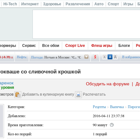
Hi-Tech
Интернет
Здоровье
Развлечения
Авто
Спорт
Игры
Б
формеры
Сервис
Все обои
Спорт Live
Флеш игры
Блоги
Р
Нефть:
В избранно
 (-0.39)
Погода:
Ночью в Москве:
°C.. °C
токваше со сливочной крошкой
аренок
Обсудить на форуме
|
Д
 уровня
смотров
Добавить в кулинарную книгу
Распечатать
Категория:
Рецепты
>
Выпечка
>
Пироги
Добавлено:
2016-04-11 23:37:38
Время приготовления:
90 минут
Кол-во порций:
1 порций