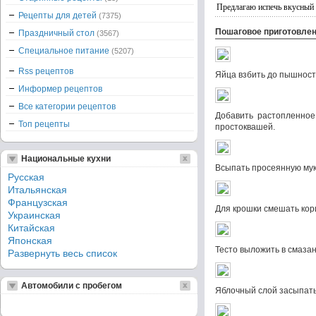
Предлагаю испечь вкусный 
Рецепты для детей
(7375)
Пошаговое приготовле
Праздничный стол
(3567)
Специальное питание
(5207)
Rss рецептов
Яйца взбить до пышност
Информер рецептов
Все категории рецептов
Добавить растопленное
Топ рецепты
простоквашей.
Национальные кухни
Всыпать просеянную мук
Русская
Итальянская
Французская
Для крошки смешать кор
Украинская
Китайская
Японская
Тесто выложить в смаза
Развернуть весь список
Автомобили с пробегом
Яблочный слой засыпать