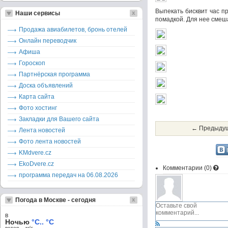
Выпекать бисквит час пр
Наши сервисы
помадкой. Для нее смеша
Продажа авиабилетов, бронь отелей
Онлайн переводчик
Афиша
Гороскоп
Партнёрская программа
Доска объявлений
Карта сайта
Фото хостинг
Закладки для Вашего сайта
← Предыдущ
Лента новостей
Фото лента новостей
KMdvere.cz
EkoDvere.cz
Комментарии (
0
)
программа передач на 06.08.2026
Погода в Москве - сегодня
в
Ночью
°C.. °C
ветер – м/c