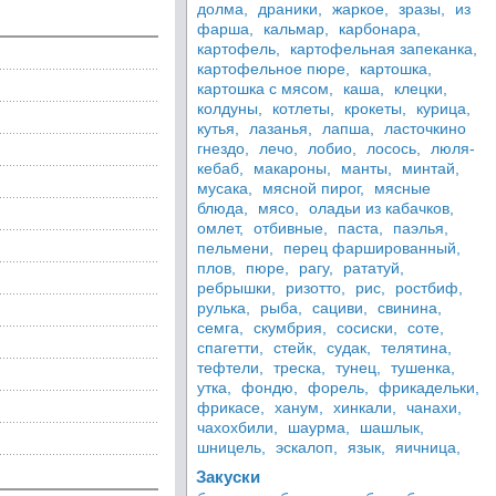
долма,
драники,
жаркое,
зразы,
из
фарша,
кальмар,
карбонара,
картофель,
картофельная запеканка,
картофельное пюре,
картошка,
картошка с мясом,
каша,
клецки,
колдуны,
котлеты,
крокеты,
курица,
кутья,
лазанья,
лапша,
ласточкино
гнездо,
лечо,
лобио,
лосось,
люля-
кебаб,
макароны,
манты,
минтай,
мусака,
мясной пирог,
мясные
блюда,
мясо,
оладьи из кабачков,
омлет,
отбивные,
паста,
паэлья,
пельмени,
перец фаршированный,
плов,
пюре,
рагу,
рататуй,
ребрышки,
ризотто,
рис,
ростбиф,
рулька,
рыба,
сациви,
свинина,
семга,
скумбрия,
сосиски,
соте,
спагетти,
стейк,
судак,
телятина,
тефтели,
треска,
тунец,
тушенка,
утка,
фондю,
форель,
фрикадельки,
фрикасе,
ханум,
хинкали,
чанахи,
чахохбили,
шаурма,
шашлык,
шницель,
эскалоп,
язык,
яичница,
Закуски