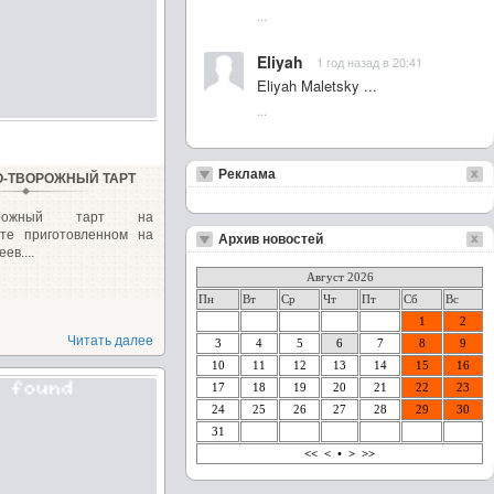
...
Eliyah
1 год назад в 20:41
Eliyah Maletsky ...
...
Реклама
-ТВОРОЖНЫЙ ТАРТ
творожный тарт на
сте приготовленном на
Архив новостей
ев....
Август 2026
Пн
Вт
Ср
Чт
Пт
Сб
Вс
1
2
Читать далее
3
4
5
6
7
8
9
10
11
12
13
14
15
16
17
18
19
20
21
22
23
24
25
26
27
28
29
30
31
<<
<
•
>
>>