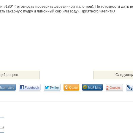
и t-180* (готовность проверить деревянной палочкой). По готовности дать 
ть сахарную пудру и лимонный сок (или воду). Приятного чаепития!
ий рецепт
Следующи
Вконтакте
Facebook
Twitter
Класс
Мой Мир
Google+