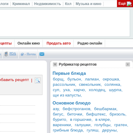
Ещё
логи
Криминал
Недвижимость
Кхл
Музыка и кино
ецепты
Онлайн кино
Продать авто
Радио онлайн
PDA
е
@
- Почта
Рубрикатор рецептов
Первые блюда
борщ,
бульон,
лагман,
окрошка,
обавить рецепт
|
рассольник,
свекольник,
солянка,
суп,
уха,
харчо,
холодец,
шурпа,
щи из капусты,
Основное блюдо
азу,
бефстроганов,
бешбармак,
бигус,
биточки,
бифштекс,
бризоль,
бурито,
в горшочке,
в кляре,
вареники,
галушки,
голубцы,
гратен,
грибные блюда,
гуляш,
деруны,