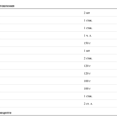
отовления
2 шт
1 стак.
1 стак.
1 ч. л.
150 г
1 шт
2 стак.
120 г
120 г
100 г
100 г
1 стак.
2 ст. л.
рецепте