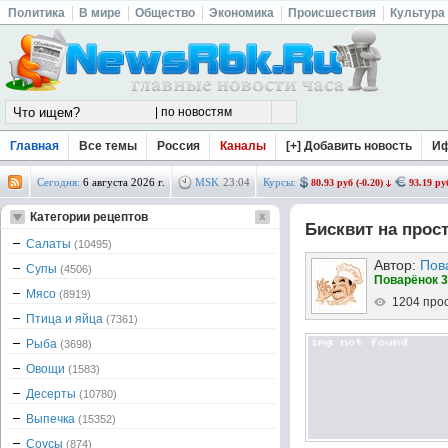
Политика
В мире
Общество
Экономика
Происшествия
Культура
Главная
Все темы
Россия
Каналы
[+] Добавить новость
И
Сегодня:
6 августа 2026 г.
MSK
23
:
04
Курсы:
80.93 руб (-0.20)
93.19 руб
Категории рецептов
Бисквит на прос
Салаты
(10495)
Автор:
Пов
Супы
(4506)
Поварёнок 3
Мясо
(8919)
1204 про
Птица и яйца
(7361)
Рыба
(3698)
Овощи
(1583)
Десерты
(10780)
Выпечка
(15352)
Соусы
(874)