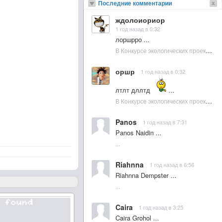
Последние комментарии
ждолоиориор
1 год назад в 0:32
лоршрро ...
В Конкурсе экологических проектов в Подмосковье активно участвовала молодежь :: NewsRbk.ru...
оршр
1 год назад в 0:32
лтлт дллтд
...
В Конкурсе экологических проектов в Подмосковье активно участвовала молодежь :: NewsRbk.ru...
Panos
1 год назад в 7:31
Panos Naidin ...
...
Riahnna
1 год назад в 6:56
Riahnna Dempster ...
...
Caira
1 год назад в 3:25
Caira Grohol ...