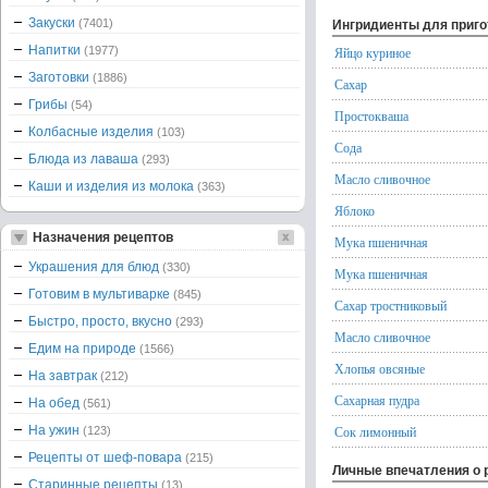
Закуски
(7401)
Ингридиенты для приг
Напитки
(1977)
Яйцо куриное
Заготовки
(1886)
Сахар
Грибы
(54)
Простокваша
Колбасные изделия
(103)
Сода
Блюда из лаваша
(293)
Масло сливочное
Каши и изделия из молока
(363)
Яблоко
Назначения рецептов
Мука пшеничная
Украшения для блюд
(330)
Мука пшеничная
Готовим в мультиварке
(845)
Сахар тростниковый
Быстро, просто, вкусно
(293)
Масло сливочное
Едим на природе
(1566)
Хлопья овсяные
На завтрак
(212)
Сахарная пудра
На обед
(561)
На ужин
Сок лимонный
(123)
Рецепты от шеф-повара
(215)
Личные впечатления о 
Старинные рецепты
(13)