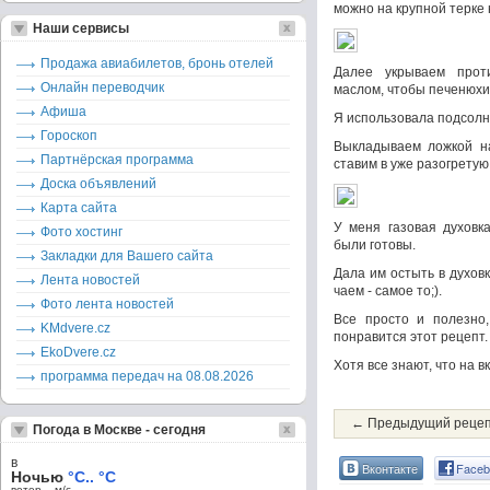
можно на крупной терке н
Наши сервисы
Продажа авиабилетов, бронь отелей
Далее укрываем прот
Онлайн переводчик
маслом, чтобы печенюхи
Афиша
Я использовала подсолн
Гороскоп
Выкладываем ложкой н
Партнёрская программа
ставим в уже разогретую 
Доска объявлений
Карта сайта
У меня газовая духовк
Фото хостинг
были готовы.
Закладки для Вашего сайта
Дала им остыть в духов
Лента новостей
чаем - самое то;).
Фото лента новостей
Все просто и полезно,
KMdvere.cz
понравится этот рецепт.
EkoDvere.cz
Хотя все знают, что на 
программа передач на 08.08.2026
← Предыдущий реце
Погода в Москве - сегодня
в
Вконтакте
Faceb
Ночью
°C.. °C
ветер – м/c