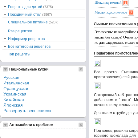
Шоколад темный
Рецепты для детей
(7375)
Масло подсолнечное
Праздничный стол
(3567)
Специальное питание
(5207)
Личные впечатления о 
Rss рецептов
Это печенье не калорийное и
масла, без сахара! Очень п
Информер рецептов
но для сладкоежек, может н
Все категории рецептов
Пошаговое приготовле
Топ рецепты
Национальные кухни
Все просто. Смешива
Русская
приготовления) с яйцами
Итальянская
Французская
Украинская
Сахарозам 3 таб. раств
Китайская
добавляем в "тесто". 
Японская
печенье получилось сла
Развернуть весь список
Досыпаем отруби до гус
Автомобили с пробегом
Под конец решила согре
горького шоколада для 