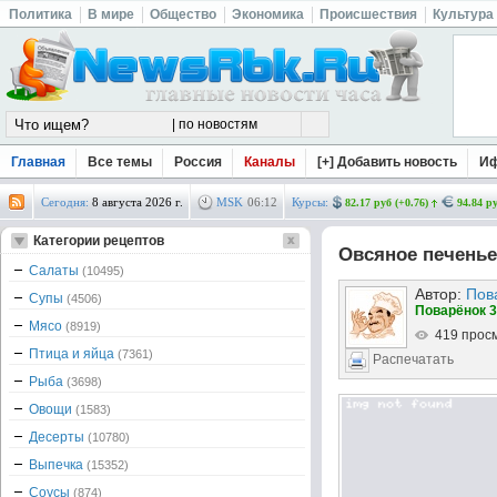
Политика
В мире
Общество
Экономика
Происшествия
Культура
Главная
Все темы
Россия
Каналы
[+] Добавить новость
И
Сегодня:
8 августа 2026 г.
MSK
06
:
12
Курсы:
82.17 руб (+0.76)
94.84 ру
Категории рецептов
Овсяное печенье
Салаты
(10495)
Автор:
Пов
Супы
(4506)
Поварёнок 3
Мясо
(8919)
419 прос
Птица и яйца
(7361)
Распечатать
Рыба
(3698)
Овощи
(1583)
Десерты
(10780)
Выпечка
(15352)
Соусы
(874)