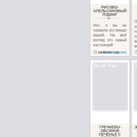
РИСОВО-
АПЕЛЬСИНОВЫЙ
ПУДИНГ
Нет, я бы не
п
назвала это блюдо
кашей. На мой
п
взгляд это самый
в
настоящий
в
пудинг....
неизвестно
Читать далее
ГРЕЧНЕВО-
ОВСЯНОЕ
ПЕЧЕНЬЕ С