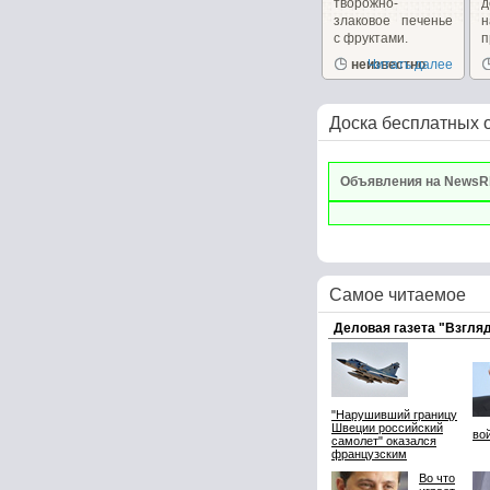
творожно-
д
злаковое печенье
с фруктами.
п
неизвестно
Читать далее
р
Доска бесплатных 
Объявления на NewsR
Самое читаемое