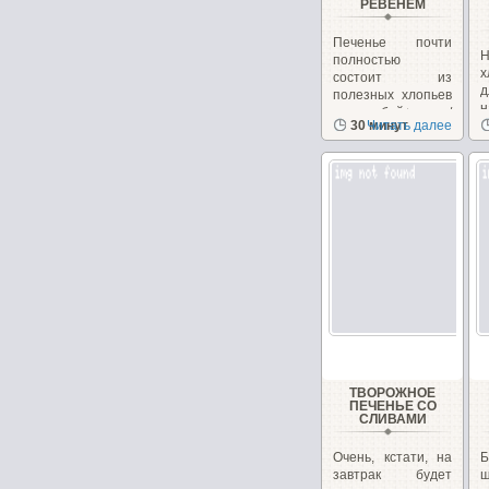
РЕВЕНЕМ
Печенье почти
Н
полностью
х
состоит из
полезных хлопьев
н
и отрубей+орехи/
30 минут
Читать далее
з
семечки,...
ТВОРОЖНОЕ
ПЕЧЕНЬЕ СО
СЛИВАМИ
Очень, кстати, на
завтрак будет
ш