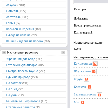
Закуски
(7401)
Категория:
Напитки
(1977)
Заготовки
(1886)
Добавлено:
Грибы
(54)
Время приготовления:
Колбасные изделия
(103)
Кол-во порций:
Блюда из лаваша
(293)
Каши и изделия из молока
(363)
Национальная кухня
Кухня
Назначения рецептов
Ингридиенты для приг
Украшения для блюд
(330)
Крупа овсяная
Готовим в мультиварке
(845)
Яйцо куриное
Быстро, просто, вкусно
(293)
Едим на природе
(1566)
Отруби
На завтрак
(212)
Клетчатка
На обед
(561)
Заменитель сахара
На ужин
(123)
Рецепты от шеф-повара
(215)
Мед
Старинные рецепты
(13)