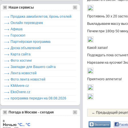
Наши сервисы
Противень 30 х 20 засте
Продажа авиабилетов, бронь отелей
Онлайн переводчик
Выкладываем массу высо
Афиша
Печем при 180гр 50 мину
Гороскоп
Партнёрская программа
Какой запах!
Доска объявлений
Карта сайта
Подождать пока остынет
Фото хостинг
Нарезаем на кусочки! Зна
Закладки для Вашего сайта
Лента новостей
Приятного аппетита!
Фото лента новостей
KMdvere.cz
EkoDvere.cz
программа передач на 08.08.2026
Погода в Москве - сегодня
← Предыдущий реце
в
Вконтакте
Faceb
Ночью
°C.. °C
ветер – м/c