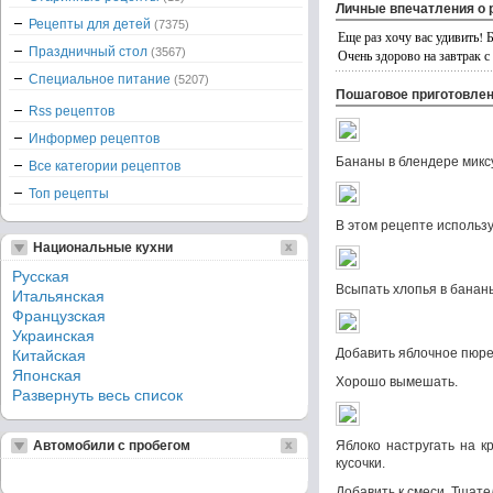
Личные впечатления о 
Рецепты для детей
(7375)
Еще раз хочу вас удивить! 
Праздничный стол
(3567)
Очень здорово на завтрак 
Специальное питание
(5207)
Пошаговое приготовле
Rss рецептов
Информер рецептов
Бананы в блендере микс
Все категории рецептов
Топ рецепты
В этом рецепте использ
Национальные кухни
Русская
Всыпать хлопья в бананы
Итальянская
Французская
Украинская
Добавить яблочное пюре,
Китайская
Японская
Хорошо вымешать.
Развернуть весь список
Автомобили с пробегом
Яблоко настругать на к
кусочки.
Добавить к смеси. Тщат