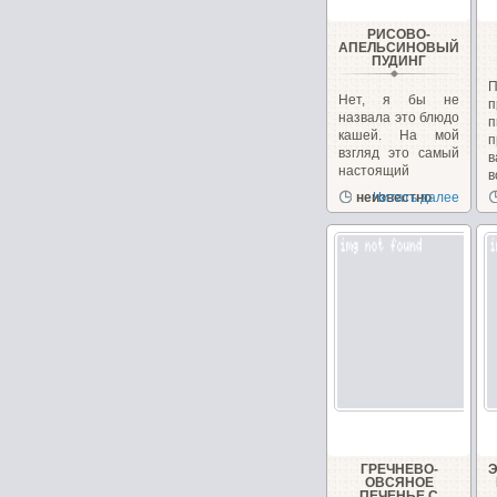
РИСОВО-
АПЕЛЬСИНОВЫЙ
ПУДИНГ
Нет, я бы не
п
назвала это блюдо
кашей. На мой
п
взгляд это самый
в
настоящий
в
пудинг....
неизвестно
Читать далее
ГРЕЧНЕВО-
ОВСЯНОЕ
ПЕЧЕНЬЕ С