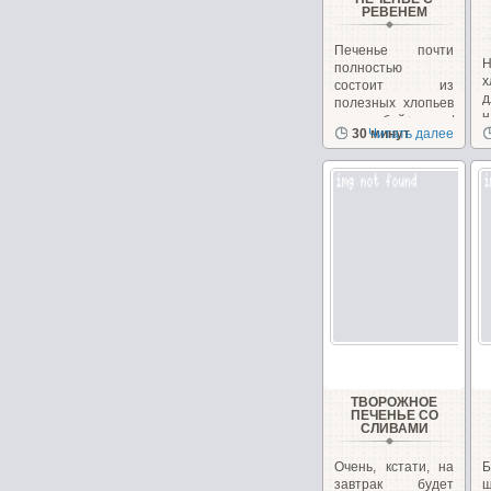
РЕВЕНЕМ
Печенье почти
Н
полностью
х
состоит из
полезных хлопьев
н
и отрубей+орехи/
30 минут
Читать далее
з
семечки,...
ТВОРОЖНОЕ
ПЕЧЕНЬЕ СО
СЛИВАМИ
Очень, кстати, на
завтрак будет
ш