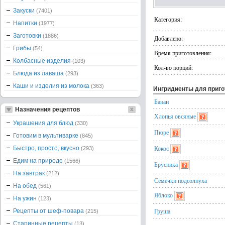
Закуски
(7401)
Категория:
Напитки
(1977)
Заготовки
(1886)
Добавлено:
Грибы
(54)
Время приготовления:
Колбасные изделия
(103)
Кол-во порций:
Блюда из лаваша
(293)
Каши и изделия из молока
(363)
Ингридиенты для приг
Банан
Назначения рецептов
Хлопья овсяные
Украшения для блюд
(330)
Пюре
Готовим в мультиварке
(845)
Кокос
Быстро, просто, вкусно
(293)
Едим на природе
(1566)
Брусника
На завтрак
(212)
Семечки подсолнуха
На обед
(561)
Яблоко
На ужин
(123)
Груша
Рецепты от шеф-повара
(215)
Старинные рецепты
(13)