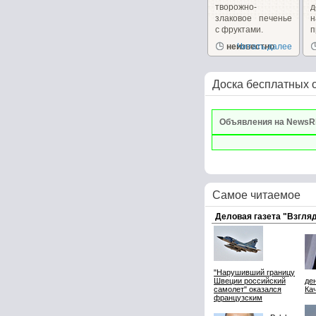
творожно-
д
злаковое печенье
с фруктами.
п
неизвестно
Читать далее
р
Доска бесплатных 
Объявления на NewsR
Самое читаемое