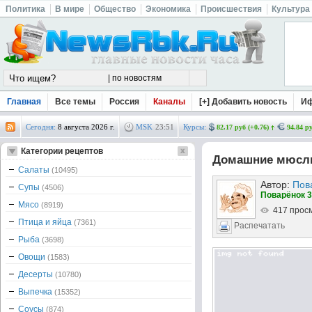
Политика
В мире
Общество
Экономика
Происшествия
Культура
Главная
Все темы
Россия
Каналы
[+] Добавить новость
И
Сегодня:
8 августа 2026 г.
MSK
23
:
51
Курсы:
82.17 руб (+0.76)
94.84 ру
Категории рецептов
Домашние мюсли
Салаты
(10495)
Автор:
Пов
Супы
(4506)
Поварёнок 3
Мясо
(8919)
417 прос
Птица и яйца
(7361)
Распечатать
Рыба
(3698)
Овощи
(1583)
Десерты
(10780)
Выпечка
(15352)
Соусы
(874)