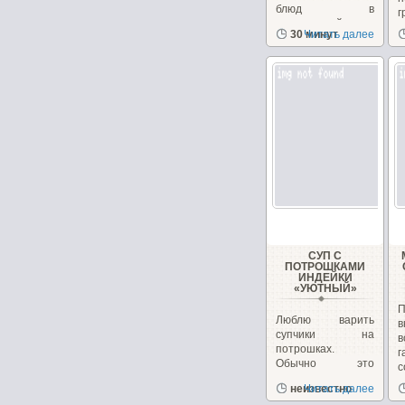
блюд в
г
закавказской
к
30 минут
Читать далее
кухне, в Армении...
н
СУП С
ПОТРОШКАМИ
ИНДЕЙКИ
«УЮТНЫЙ»
П
Люблю варить
в
супчики на
в
потрошках.
г
Обычно это
с
куриные, но
д
неизвестно
Читать далее
сегодня у меня