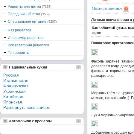
Рецепты для детей
(7375)
Масло растительное
Праздничный стол
(3567)
Личные впечатления о 
Специальное питание
(5207)
Для любителей густых, нава
Rss рецептов
одном.
Информер рецептов
Пошаговое приготовле
Все категории рецептов
Топ рецепты
Фасоль заранее замачи
добавляем воду, доводи
Национальные кухни
фасоль и варим на мал
Русская
разварилась.
Итальянская
Французская
Украинская
Морковь трём на крупно
Китайская
мельче, кто как любит).
Японская
Развернуть весь список
Лук и морковь обжарива
Автомобили с пробегом
Добавляем к овощам гри