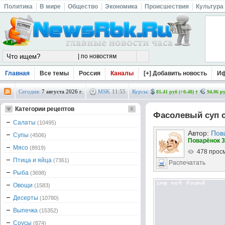
Политика
В мире
Общество
Экономика
Происшествия
Культура
Главная
Все темы
Россия
Каналы
[+] Добавить новость
И
Сегодня:
7 августа 2026 г.
MSK
11
:
55
Курсы:
81.41 руб (+0.48)
94.06 ру
Категории рецептов
Фасолевый суп с
Салаты
(10495)
Автор:
Пов
Супы
(4506)
Поварёнок 3
Мясо
(8919)
478 прос
Птица и яйца
(7361)
Распечатать
Рыба
(3698)
Овощи
(1583)
Десерты
(10780)
Выпечка
(15352)
Соусы
(874)