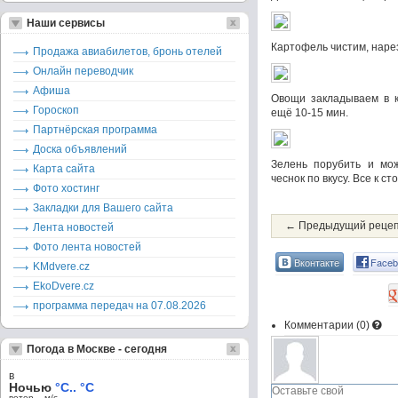
Наши сервисы
Картофель чистим, наре
Продажа авиабилетов, бронь отелей
Онлайн переводчик
Афиша
Овощи закладываем в к
Гороскоп
ещё 10-15 мин.
Партнёрская программа
Доска объявлений
Зелень порубить и мож
Карта сайта
чеснок по вкусу. Все к с
Фото хостинг
Закладки для Вашего сайта
← Предыдущий реце
Лента новостей
Фото лента новостей
Вконтакте
Faceb
KMdvere.cz
EkoDvere.cz
программа передач на 07.08.2026
Комментарии (
0
)
Погода в Москве - сегодня
в
Ночью
°C.. °C
ветер – м/c