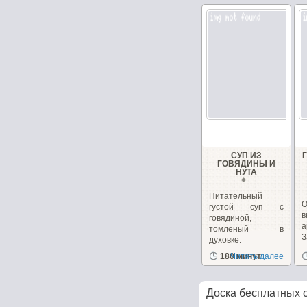
желудочки...
СУП ИЗ
ГОВЯДИНЫ И
НУТА
Питательный
густой суп с
говядиной,
а
томленый в
духовке.
д
180 минут
Читать далее
Доска бесплатных 