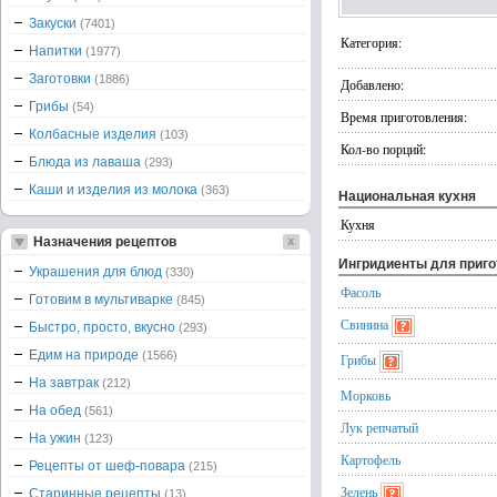
Закуски
(7401)
Категория:
Напитки
(1977)
Заготовки
(1886)
Добавлено:
Грибы
(54)
Время приготовления:
Колбасные изделия
(103)
Кол-во порций:
Блюда из лаваша
(293)
Каши и изделия из молока
(363)
Национальная кухня
Кухня
Назначения рецептов
Ингридиенты для приг
Украшения для блюд
(330)
Фасоль
Готовим в мультиварке
(845)
Свинина
Быстро, просто, вкусно
(293)
Едим на природе
(1566)
Грибы
На завтрак
(212)
Морковь
На обед
(561)
Лук репчатый
На ужин
(123)
Картофель
Рецепты от шеф-повара
(215)
Зелень
Старинные рецепты
(13)