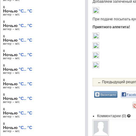
Добавляем запеченый к
в
Ночью
°C.. °C
ветер – м/c
При подаче посыпать ку
в
Ночью
°C.. °C
Приятного аппетита!
ветер – м/c
в
Ночью
°C.. °C
ветер – м/c
в
Ночью
°C.. °C
ветер – м/c
в
Ночью
°C.. °C
ветер – м/c
в
← Предыдущий реце
Ночью
°C.. °C
ветер – м/c
Вконтакте
Faceb
в
Ночью
°C.. °C
ветер – м/c
в
Ночью
°C.. °C
Комментарии (
0
)
ветер – м/c
в
Ночью
°C.. °C
ветер – м/c