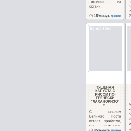
токсинов из
п
органи...
Р
15 минут
Читать далее
в
ТУШЕНАЯ
КАПУСТА С
РИСОМ ПО-
ГРЕЧЕСКИ
"ЛАХАНОРИЗО"
М
н
С началом
б
Великого Поста
и
встает проблема,
Б
как приготовить
вкусные и
45 минут
Читать далее