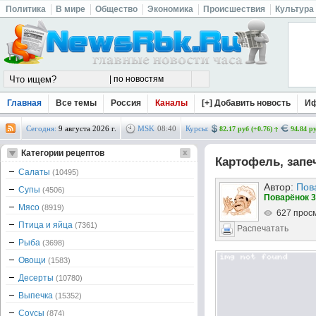
Политика
В мире
Общество
Экономика
Происшествия
Культура
Главная
Все темы
Россия
Каналы
[+] Добавить новость
И
Сегодня:
9 августа 2026 г.
MSK
08
:
40
Курсы:
82.17 руб (+0.76)
94.84 ру
Категории рецептов
Картофель, запе
Салаты
(10495)
Автор:
Пов
Супы
(4506)
Поварёнок 3
Мясо
(8919)
627 прос
Птица и яйца
(7361)
Распечатать
Рыба
(3698)
Овощи
(1583)
Десерты
(10780)
Выпечка
(15352)
Соусы
(874)