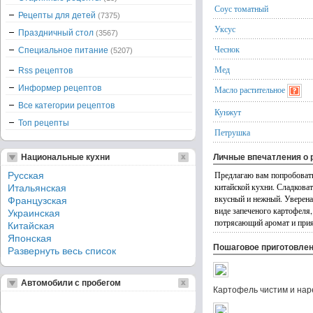
Соус томатный
Рецепты для детей
(7375)
Уксус
Праздничный стол
(3567)
Чеснок
Специальное питание
(5207)
Мед
Rss рецептов
Информер рецептов
Масло растительное
Все категории рецептов
Кунжут
Топ рецепты
Петрушка
Национальные кухни
Личные впечатления о 
Предлагаю вам попробовать
Русская
китайской кухни. Сладкова
Итальянская
вкусный и нежный. Уверена
Французская
виде запеченого картофеля,
Украинская
потрясающий аромат и прия
Китайская
Японская
Пошаговое приготовле
Развернуть весь список
Автомобили с пробегом
Картофель чистим и нар