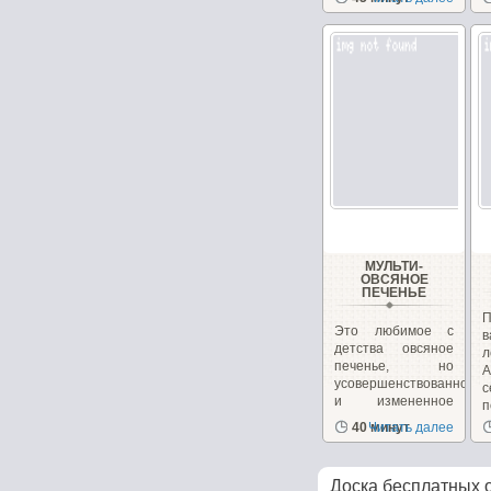
питательные...
МУЛЬТИ-
ОВСЯНОЕ
ПЕЧЕНЬЕ
П
Это любимое с
в
детства овсяное
л
печенье, но
А
усовершенствованное
и измененное
п
для...
40 минут
Читать далее
Доска бесплатных 