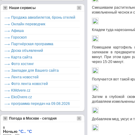
Смешиваем растительно
Наши сервисы
измельченный чеснок и с
Продажа авиабилетов, бронь отелей
Онлайн переводчик
Кладем туда нарезанны
Афиша
Гороскоп
Партнёрская программа
Помещаем картофель н
Доска объявлений
запекаем в предварите
минут. При этом один р
Карта сайта
через 15-20 минут.
Фото хостинг
Закладки для Вашего сайта
Лента новостей
Получается вот такой к
Фото лента новостей
KMdvere.cz
Затем в глубокой сков
EkoDvere.cz
добавляем измельченный
программа передач на 09.08.2026
Погода в Москве - сегодня
Добавляем мед, уксус и
в
Ночью
°C.. °C
ветер – м/c