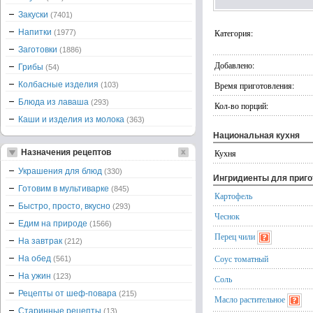
Закуски
(7401)
Напитки
Категория:
(1977)
Заготовки
(1886)
Добавлено:
Грибы
(54)
Колбасные изделия
Время приготовления:
(103)
Блюда из лаваша
(293)
Кол-во порций:
Каши и изделия из молока
(363)
Национальная кухня
Назначения рецептов
Кухня
Украшения для блюд
(330)
Ингридиенты для приг
Готовим в мультиварке
(845)
Картофель
Быстро, просто, вкусно
(293)
Чеснок
Едим на природе
(1566)
Перец чили
На завтрак
(212)
Соус томатный
На обед
(561)
На ужин
(123)
Соль
Рецепты от шеф-повара
(215)
Масло растительное
Старинные рецепты
(13)