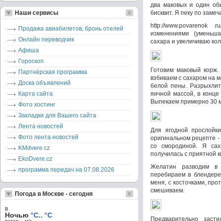
два маковых и один об
Наши сервисы
бисквит. Я пеку по заме
http://www.povarenok .
Продажа авиабилетов, бронь отелей
изменениями (уменьша
Онлайн переводчик
сахара и увеличиваю кол
Афиша
Гороскоп
Готовим маковый корж.
Партнёрская программа
взбиваем с сахаром на м
Доска объявлений
белой пены. Разрыхлит
Карта сайта
яичной массой, в конце
Выпекаем примерно 30 м
Фото хостинг
Закладки для Вашего сайта
Лента новостей
Для ягодной прослойки
Фото лента новостей
оригинальном рецепте - 
со смородиной. Я сах
KMdvere.cz
получилась с приятной к
EkoDvere.cz
Желатин разводим в 
программа передач на 07.08.2026
перебираем в блендере 
меня, с косточками, пр
смешиваем.
Погода в Москве - сегодня
в
Ночью
°C.. °C
Предварительно заст
ветер – м/c