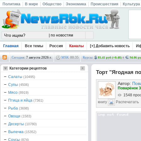
Политика
В мире
Общество
Экономика
Происшествия
Культура
Главная
Все темы
Россия
Каналы
[+] Добавить новость
И
Сегодня:
7 августа 2026 г.
MSK
00
:
35
Курсы:
81.41 руб (+0.48)
94.06 ру
Категории рецептов
Торт "Ягодная по
Салаты
(10495)
Автор:
Пов
Супы
(4506)
Поварёнок 3
Мясо
(8919)
1548 про
Птица и яйца
(7361)
книгу
Распечатать
Рыба
(3698)
Овощи
(1583)
Десерты
(10780)
Выпечка
(15352)
Соусы
(874)