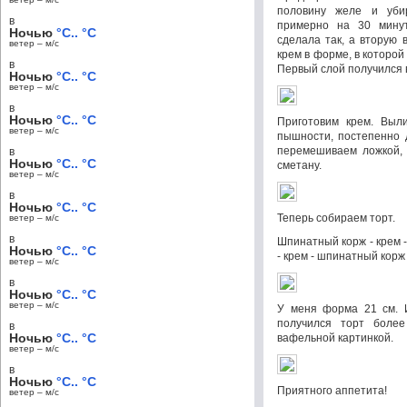
половину желе и уби
в
примерно на 30 мину
Ночью
°C.. °C
сделала так, а вторую
ветер – м/c
крем в форме, в которой
в
Первый слой получился 
Ночью
°C.. °C
ветер – м/c
в
Ночью
°C.. °C
Приготовим крем. Выл
ветер – м/c
пышности, постепенно 
перемешиваем ложкой,
в
Ночью
°C.. °C
сметану.
ветер – м/c
в
Ночью
°C.. °C
Теперь собираем торт.
ветер – м/c
в
Шпинатный корж - крем - 
Ночью
°C.. °C
- крем - шпинатный корж 
ветер – м/c
в
Ночью
°C.. °C
ветер – м/c
У меня форма 21 см. И
получился торт боле
в
Ночью
°C.. °C
вафельной картинкой.
ветер – м/c
в
Ночью
°C.. °C
Приятного аппетита!
ветер – м/c