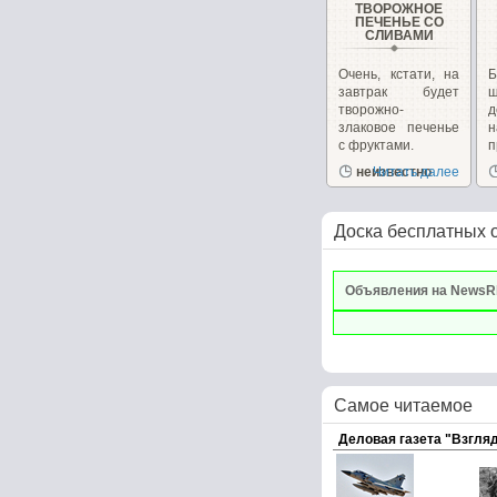
ТВОРОЖНОЕ
ПЕЧЕНЬЕ СО
СЛИВАМИ
Очень, кстати, на
завтрак будет
ш
творожно-
д
злаковое печенье
с фруктами.
п
неизвестно
Читать далее
р
Доска бесплатных 
Объявления на NewsR
Самое читаемое