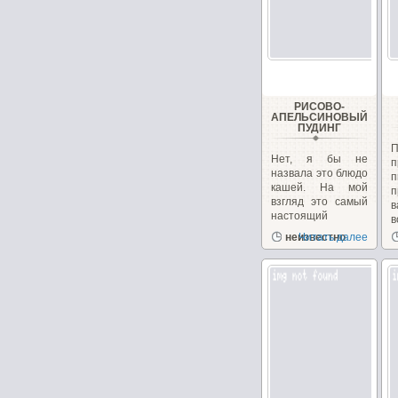
РИСОВО-
АПЕЛЬСИНОВЫЙ
ПУДИНГ
Нет, я бы не
п
назвала это блюдо
кашей. На мой
п
взгляд это самый
в
настоящий
в
пудинг....
неизвестно
Читать далее