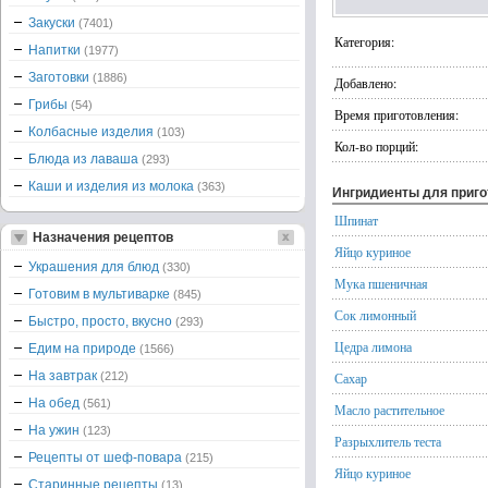
Закуски
(7401)
Категория:
Напитки
(1977)
Заготовки
(1886)
Добавлено:
Грибы
(54)
Время приготовления:
Колбасные изделия
(103)
Кол-во порций:
Блюда из лаваша
(293)
Каши и изделия из молока
(363)
Ингридиенты для приг
Шпинат
Назначения рецептов
Яйцо куриное
Украшения для блюд
(330)
Мука пшеничная
Готовим в мультиварке
(845)
Сок лимонный
Быстро, просто, вкусно
(293)
Цедра лимона
Едим на природе
(1566)
На завтрак
(212)
Сахар
На обед
(561)
Масло растительное
На ужин
(123)
Разрыхлитель теста
Рецепты от шеф-повара
(215)
Яйцо куриное
Старинные рецепты
(13)