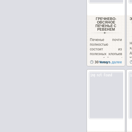
ГРЕЧНЕВО-
ОВСЯНОЕ
ПЕЧЕНЬЕ С
РЕВЕНЕМ
Печенье почти
Н
полностью
х
состоит из
полезных хлопьев
н
и отрубей+орехи/
30 минут
Читать далее
з
семечки,...