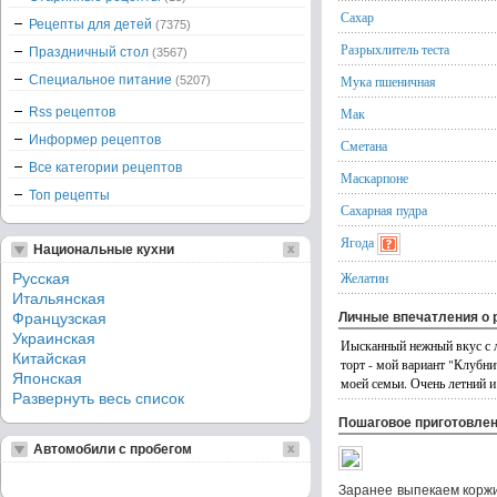
Сахар
Рецепты для детей
(7375)
Разрыхлитель теста
Праздничный стол
(3567)
Специальное питание
Мука пшеничная
(5207)
Rss рецептов
Мак
Информер рецептов
Сметана
Все категории рецептов
Маскарпоне
Топ рецепты
Сахарная пудра
Ягода
Национальные кухни
Желатин
Русская
Итальянская
Французская
Личные впечатления о 
Украинская
Иысканный нежный вкус с л
Китайская
торт - мой вариант "Клубн
Японская
моей семьи. Очень летний и
Развернуть весь список
Пошаговое приготовле
Автомобили с пробегом
Заранее выпекаем коржи