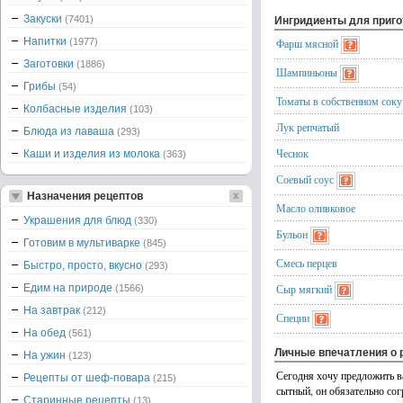
Закуски
(7401)
Ингридиенты для приг
Напитки
(1977)
Фарш мясной
Заготовки
(1886)
Шампиньоны
Грибы
(54)
Томаты в собственном соку
Колбасные изделия
(103)
Лук репчатый
Блюда из лаваша
(293)
Чеснок
Каши и изделия из молока
(363)
Соевый соус
Назначения рецептов
Масло оливковое
Украшения для блюд
(330)
Бульон
Готовим в мультиварке
(845)
Смесь перцев
Быстро, просто, вкусно
(293)
Едим на природе
Сыр мягкий
(1566)
На завтрак
(212)
Специи
На обед
(561)
Личные впечатления о 
На ужин
(123)
Сегодня хочу предложить в
Рецепты от шеф-повара
(215)
сытный, он обязательно сог
Старинные рецепты
(13)