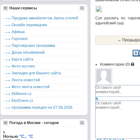
Шампиньоны почистить и 
Наши сервисы
Продажа авиабилетов, бронь отелей
Суп разлить по тарелк
адыгейский сыр.
Онлайн переводчик
Афиша
Гороскоп
← Предыдущ
Партнёрская программа
Доска объявлений
Карта сайта
Комментарии (
0
)
Фото хостинг
Закладки для Вашего сайта
Лента новостей
Фото лента новостей
KMdvere.cz
EkoDvere.cz
программа передач на 07.08.2026
Погода в Москве - сегодня
в
Ночью
°C.. °C
ветер – м/c