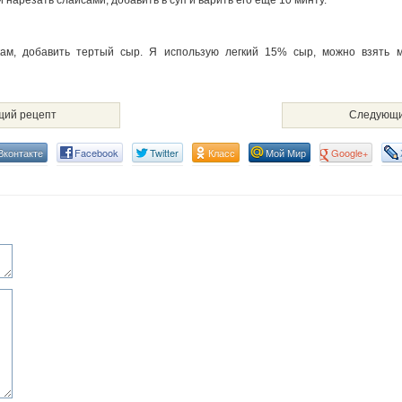
нарезать слайсами, добавить в суп и варить его ещё 10 минту.
ам, добавить тертый сыр. Я использую легкий 15% сыр, можно взять м
ий рецепт
Следующи
Вконтакте
Facebook
Twitter
Класс
Мой Мир
Google+