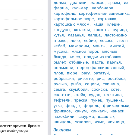
долма,
драники,
жаркое,
зразы,
из
фарша,
кальмар,
карбонара,
картофель,
картофельная запеканка,
картофельное пюре,
картошка,
картошка с мясом,
каша,
клецки,
колдуны,
котлеты,
крокеты,
курица,
кутья,
лазанья,
лапша,
ласточкино
гнездо,
лечо,
лобио,
лосось,
люля-
кебаб,
макароны,
манты,
минтай,
мусака,
мясной пирог,
мясные
блюда,
мясо,
оладьи из кабачков,
омлет,
отбивные,
паста,
паэлья,
пельмени,
перец фаршированный,
плов,
пюре,
рагу,
рататуй,
ребрышки,
ризотто,
рис,
ростбиф,
рулька,
рыба,
сациви,
свинина,
семга,
скумбрия,
сосиски,
соте,
спагетти,
стейк,
судак,
телятина,
тефтели,
треска,
тунец,
тушенка,
утка,
фондю,
форель,
фрикадельки,
фрикасе,
ханум,
хинкали,
чанахи,
чахохбили,
шаурма,
шашлык,
шницель,
эскалоп,
язык,
яичница,
осеннего времени. Яркий и
Закуски
придет необходимую