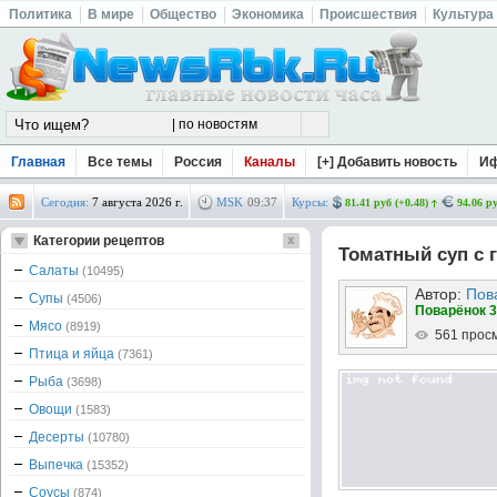
Политика
В мире
Общество
Экономика
Происшествия
Культура
Главная
Все темы
Россия
Каналы
[+] Добавить новость
И
Сегодня:
7 августа 2026 г.
MSK
09
:
37
Курсы:
81.41 руб (+0.48)
94.06 ру
Категории рецептов
Томатный суп с
Салаты
(10495)
Автор:
Пов
Супы
(4506)
Поварёнок 3
Мясо
(8919)
561 прос
Птица и яйца
(7361)
Рыба
(3698)
Овощи
(1583)
Десерты
(10780)
Выпечка
(15352)
Соусы
(874)