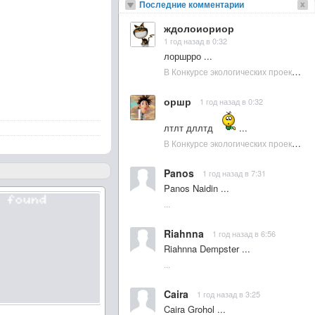
Последние комментарии
ждолоиориор
1 год назад в 0:32
лоршрро ...
В Конкурсе экологических проектов в Подмосковье активно участвовала молодежь :: NewsRbk.ru...
оршр
1 год назад в 0:32
лтлт дллтд
...
В Конкурсе экологических проектов в Подмосковье активно участвовала молодежь :: NewsRbk.ru...
Panos
1 год назад в 7:31
Panos Naidin ...
...
Riahnna
1 год назад в 6:56
Riahnna Dempster ...
...
Caira
1 год назад в 3:25
Caira Grohol ...