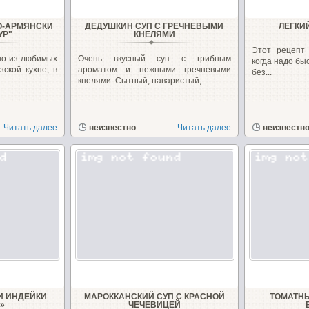
О-АРМЯНСКИ
ДЕДУШКИН СУП С ГРЕЧНЕВЫМИ
ЛЕГКИ
УР"
КНЕЛЯМИ
Этот рецепт 
но из любимых
Очень вкусный суп с грибным
когда надо бы
зской кухне, в
ароматом и нежными гречневыми
без...
кнелями. Сытный, наваристый,...
Читать далее
неизвестно
Читать далее
неизвестн
И ИНДЕЙКИ
МАРОККАНСКИЙ СУП С КРАСНОЙ
ТОМАТНЫ
»
ЧЕЧЕВИЦЕЙ