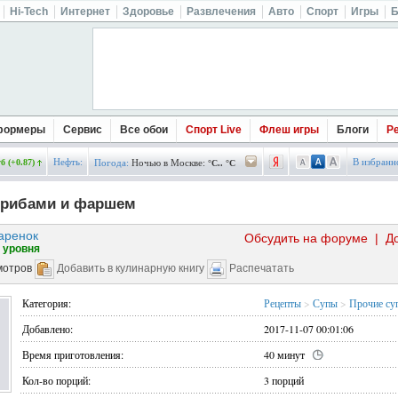
Hi-Tech
Интернет
Здоровье
Развлечения
Авто
Спорт
Игры
Б
формеры
Сервис
Все обои
Спорт Live
Флеш игры
Блоги
Р
Нефть:
В избранн
б (+0.87)
Погода:
Ночью в Москве:
°C.. °C
 грибами и фаршем
аренок
Обсудить на форуме
|
Д
 уровня
мотров
Добавить в кулинарную книгу
Распечатать
Категория:
Рецепты
>
Супы
>
Прочие су
Добавлено:
2017-11-07 00:01:06
Время приготовления:
40 минут
Кол-во порций:
3 порций