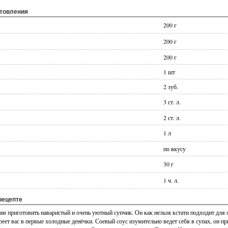
отовления
200 г
200 г
200 г
1 шт
2 зуб.
3 ст. л.
2 ст. л.
1 л
по вкусу
30 г
1 ч. л.
рецепте
ам приготовить наваристый и очень уютный супчик. Он как нельзя кстати подходит для 
реет вас в первые холодные денёчки. Соевый соус изумительно ведет себя в супах, он 