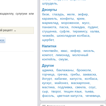
штрудель,
Десерты
оцареллу, сулугуни или
безе,
глазурь,
желе,
зефир,
карамель,
конфеты,
крем,
мармелад,
мороженое,
мусс,
панакота,
пасха,
помадка,
пудинг,
й рецепт →
сгущенка,
суфле,
тирамису,
халва,
чизкейк,
шоколадная колбаса,
щербет,
ЖЖ
Напитки
глинтвейн,
квас,
кефир,
кисель,
компот,
лимонад,
молочный
коктейль,
смузи,
Другое
аджика,
баклажаны,
брокколи,
горчица,
гречка,
грибы,
закваска,
йогурт,
кабачки,
капуста,
колбаса,
кускус,
майонез,
маскарпоне,
мастика,
подливка,
свекла,
соус,
сыр,
творог,
тещин язык,
тыква,
фасоль,
цветная капуста,
чечевица,