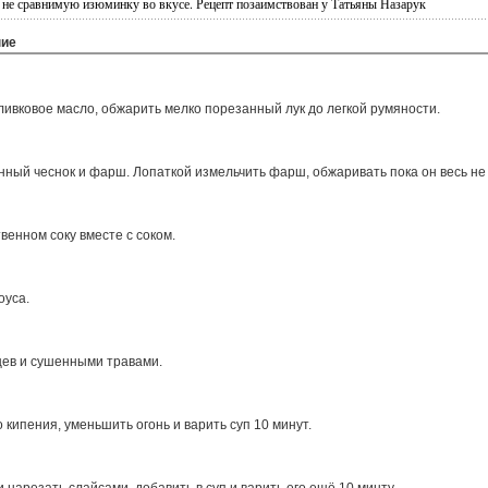
ем не сравнимую изюминку во вкусе. Рецепт позаимствован у Татьяны Назарук
ние
ливковое масло, обжарить мелко порезанный лук до легкой румяности.
нный чеснок и фарш. Лопаткой измельчить фарш, обжаривать пока он весь не
венном соку вместе с соком.
оуса.
ев и сушенными травами.
 кипения, уменьшить огонь и варить суп 10 минут.