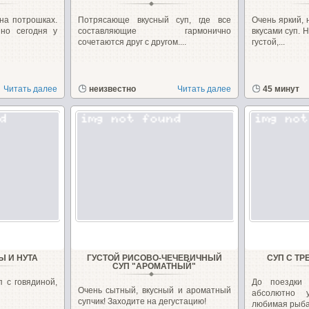
на потрошках.
Потрясающе вкусный суп, где все
Очень яркий,
но сегодня у
составляющие гармонично
вкусами суп. 
сочетаются друг с другом....
густой,...
Читать далее
неизвестно
Читать далее
45 минут
Ы И НУТА
ГУСТОЙ РИСОВО-ЧЕЧЕВИЧНЫЙ
СУП С Т
СУП "АРОМАТНЫЙ"
п с говядиной,
До поездки
Очень сытный, вкусный и ароматный
абсолютно 
супчик! Заходите на дегустацию!
любимая рыба 