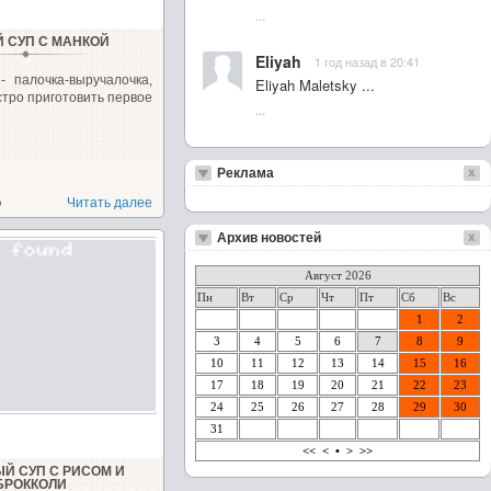
...
Й СУП С МАНКОЙ
Eliyah
1 год назад в 20:41
- палочка-выручалочка,
Eliyah Maletsky ...
стро приготовить первое
...
Реклама
о
Читать далее
Архив новостей
Август 2026
Пн
Вт
Ср
Чт
Пт
Сб
Вс
1
2
3
4
5
6
7
8
9
10
11
12
13
14
15
16
17
18
19
20
21
22
23
24
25
26
27
28
29
30
31
<<
<
•
>
>>
Й СУП С РИСОМ И
БРОККОЛИ