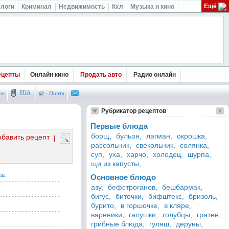
Ещё
логи
Криминал
Недвижимость
Кхл
Музыка и кино
ецепты
Онлайн кино
Продать авто
Радио онлайн
PDA
ое
@
- Почта
Рубрикатор рецептов
Первые блюда
борщ,
бульон,
лагман,
окрошка,
обавить рецепт
|
рассольник,
свекольник,
солянка,
суп,
уха,
харчо,
холодец,
шурпа,
щи из капусты,
пы
Основное блюдо
азу,
бефстроганов,
бешбармак,
бигус,
биточки,
бифштекс,
бризоль,
бурито,
в горшочке,
в кляре,
вареники,
галушки,
голубцы,
гратен,
грибные блюда,
гуляш,
деруны,