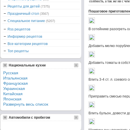
солёность, а так же ни с ч
Рецепты для детей
(7375)
Пошаговое приготовле
Праздничный стол
(3567)
Специальное питание
(5207)
В сотейнике разогреть о
Rss рецептов
Информер рецептов
Все категории рецептов
Добавить мелко порубле
Топ рецепты
Добавить томаты в собст
Национальные кухни
Русская
Итальянская
Влить 3-4 ст. л. соевого с
Французская
Украинская
Китайская
Приправить смесью перц
Японская
Развернуть весь список
Влить бульон, довести до
Автомобили с пробегом