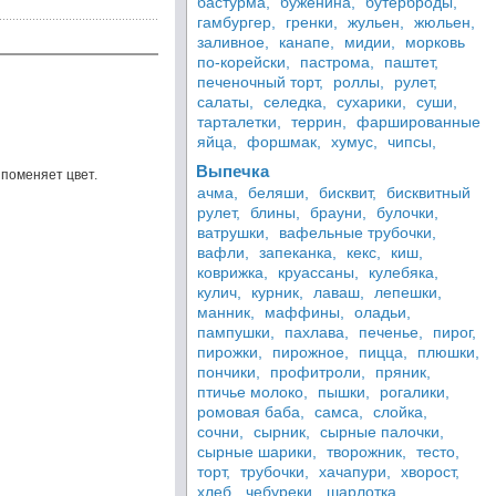
бастурма,
буженина,
бутерброды,
гамбургер,
гренки,
жульен,
жюльен,
заливное,
канапе,
мидии,
морковь
по-корейски,
пастрома,
паштет,
печеночный торт,
роллы,
рулет,
салаты,
селедка,
сухарики,
суши,
тарталетки,
террин,
фаршированные
яйца,
форшмак,
хумус,
чипсы,
Выпечка
 поменяет цвет.
ачма,
беляши,
бисквит,
бисквитный
рулет,
блины,
брауни,
булочки,
ватрушки,
вафельные трубочки,
вафли,
запеканка,
кекс,
киш,
коврижка,
круассаны,
кулебяка,
кулич,
курник,
лаваш,
лепешки,
манник,
маффины,
оладьи,
пампушки,
пахлава,
печенье,
пирог,
пирожки,
пирожное,
пицца,
плюшки,
пончики,
профитроли,
пряник,
птичье молоко,
пышки,
рогалики,
ромовая баба,
самса,
слойка,
сочни,
сырник,
сырные палочки,
сырные шарики,
творожник,
тесто,
торт,
трубочки,
хачапури,
хворост,
хлеб,
чебуреки,
шарлотка,