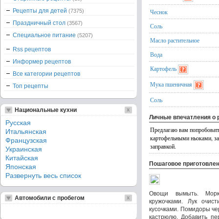
Рецепты для детей
(7375)
Чеснок
Праздничный стол
(3567)
Соль
Специальное питание
(5207)
Масло растительное
Rss рецептов
Вода
Информер рецептов
Картофель
Все категории рецептов
Мука пшеничная
Топ рецепты
Соль
Национальные кухни
Личные впечатления о 
Русская
Предлагаю вам попробоват
Итальянская
картофельными ньоками, за
Французская
заправкой.
Украинская
Китайская
Пошаговое приготовле
Японская
Развернуть весь список
Овощи вымыть. Морк
Автомобили с пробегом
кружочками. Лук очис
кусочками. Помидоры че
кастрюлю. Добавить пе