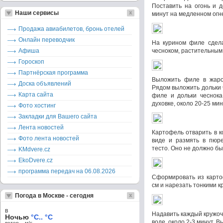
Поставить на огонь и д
Наши сервисы
минут на медленном огн
Продажа авиабилетов, бронь отелей
Онлайн переводчик
На курином филе сдела
Афиша
чесноком, растительным
Гороскоп
Партнёрская программа
Выложить филе в жаро
Доска объявлений
Рядом выложить дольки 
Карта сайта
филе и дольки чеснока
духовке, около 20-25 мин
Фото хостинг
Закладки для Вашего сайта
Лента новостей
Картофель отварить в к
Фото лента новостей
виде и размять в пюре
тесто. Оно не должно бы
KMdvere.cz
EkoDvere.cz
программа передач на 06.08.2026
Сформировать из карто
см и нарезать тонкими к
Погода в Москве - сегодня
в
Надавить каждый кружоч
Ночью
°C.. °C
воде, около 2-3 минут. В
ветер – м/c