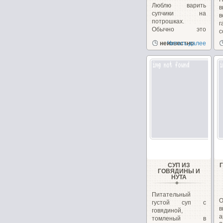
Люблю варить
в
супчики на
в
потрошках.
г
Обычно это
с
куриные, но
д
неизвестно
Читать далее
сегодня у меня
желудочки...
СУП ИЗ
ГОВЯДИНЫ И
НУТА
Питательный
густой суп с
говядиной,
а
томленый в