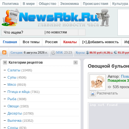
Политика
В мире
Общество
Экономика
Происшествия
Культура
Главная
Все темы
Россия
Каналы
[+] Добавить новость
И
Сегодня:
6 августа 2026 г.
MSK
23
:
23
Курсы:
80.93 руб (-0.20)
93.19 руб
Категории рецептов
Овощной бульон 
Салаты
(10495)
Автор:
Пов
Супы
(4506)
Поварёнок 3
Мясо
(8919)
535 прос
Птица и яйца
(7361)
Распечатать
Рыба
(3698)
Овощи
(1583)
Десерты
(10780)
Выпечка
(15352)
Соусы
(874)