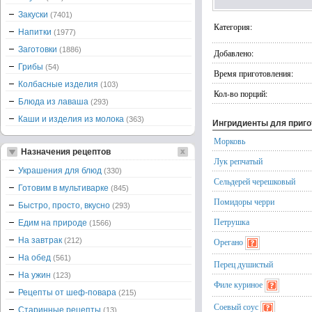
Закуски
(7401)
Категория:
Напитки
(1977)
Заготовки
(1886)
Добавлено:
Грибы
(54)
Время приготовления:
Колбасные изделия
(103)
Кол-во порций:
Блюда из лаваша
(293)
Каши и изделия из молока
(363)
Ингридиенты для приг
Морковь
Назначения рецептов
Лук репчатый
Украшения для блюд
(330)
Сельдерей черешковый
Готовим в мультиварке
(845)
Помидоры черри
Быстро, просто, вкусно
(293)
Петрушка
Едим на природе
(1566)
На завтрак
(212)
Орегано
На обед
(561)
Перец душистый
На ужин
(123)
Филе куриное
Рецепты от шеф-повара
(215)
Соевый соус
Старинные рецепты
(13)