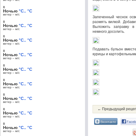
в
Ночью
°C.. °C
ветер – м/c
Запеченный чеснок осв
в
размять вилкой. Добави
Ночью
°C.. °C
Выложить заправку в
ветер – м/c
немного досолить.
в
Ночью
°C.. °C
ветер – м/c
Подавать бульон вмест
в
курицы и картофельными
Ночью
°C.. °C
ветер – м/c
в
Ночью
°C.. °C
ветер – м/c
в
Ночью
°C.. °C
ветер – м/c
в
Ночью
°C.. °C
ветер – м/c
в
← Предыдущий реце
Ночью
°C.. °C
ветер – м/c
Вконтакте
Faceb
в
Ночью
°C.. °C
ветер – м/c