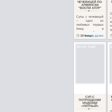
ЧЕЧЕВИЦЕЙ ПО-
АРМЯНСКИ
"ВОСПИ АПУР"
О
Супы с чечевицей
– одно из
любимых первых
н
блюд в
г
закавказской
к
30 минут
Читать далее
кухне, в Армении...
н
СУП С
ПОТРОШКАМИ
ИНДЕЙКИ
«УЮТНЫЙ»
П