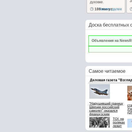
духовке.
д
180 минут
Читать далее
Доска бесплатных 
Объявления на NewsR
Самое читаемое