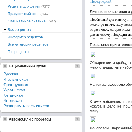
Перец черный
Рецепты для детей
(7375)
Личные впечатления о 
Праздничный стол
(3567)
Необычный для меня суп - 
Специальное питание
(5207)
несмотря на это, получаетс
играет мясо, которое може
Rss рецептов
диетическому. Подходит дл
Информер рецептов
Все категории рецептов
Пошаговое приготовле
Топ рецепты
Обжариваем индейку, а
Национальные кухни
меня стандартные небо
Русская
Итальянская
Французская
На той же сковороде об
Украинская
Китайская
Японская
К луку добавляем нате
Развернуть весь список
кожура в дело не пошл
минут.
Автомобили с пробегом
Добавляем нарезанны