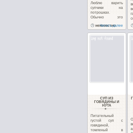
Люблю варить
в
супчики на
в
потрошках.
г
Обычно это
с
куриные, но
д
неизвестно
Читать далее
сегодня у меня
желудочки...
СУП ИЗ
ГОВЯДИНЫ И
НУТА
Питательный
густой суп с
говядиной,
а
томленый в