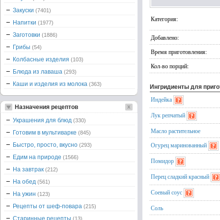
Закуски
(7401)
Категория:
Напитки
(1977)
Заготовки
(1886)
Добавлено:
Грибы
(54)
Время приготовления:
Колбасные изделия
(103)
Кол-во порций:
Блюда из лаваша
(293)
Каши и изделия из молока
(363)
Ингридиенты для приг
Индейка
Назначения рецептов
Лук репчатый
Украшения для блюд
(330)
Масло растительное
Готовим в мультиварке
(845)
Огурец маринованный
Быстро, просто, вкусно
(293)
Едим на природе
(1566)
Помидор
На завтрак
(212)
Перец сладкий красный
На обед
(561)
Соевый соус
На ужин
(123)
Рецепты от шеф-повара
(215)
Соль
Старинные рецепты
(13)