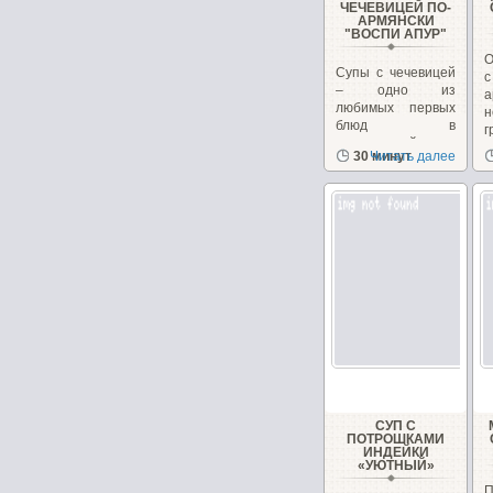
ЧЕЧЕВИЦЕЙ ПО-
АРМЯНСКИ
"ВОСПИ АПУР"
О
Супы с чечевицей
– одно из
любимых первых
н
блюд в
г
закавказской
к
30 минут
Читать далее
кухне, в Армении...
н
СУП С
ПОТРОШКАМИ
ИНДЕЙКИ
«УЮТНЫЙ»
П