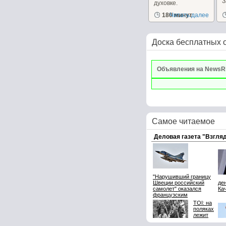
духовке.
д
180 минут
Читать далее
Доска бесплатных 
Объявления на NewsR
Самое читаемое