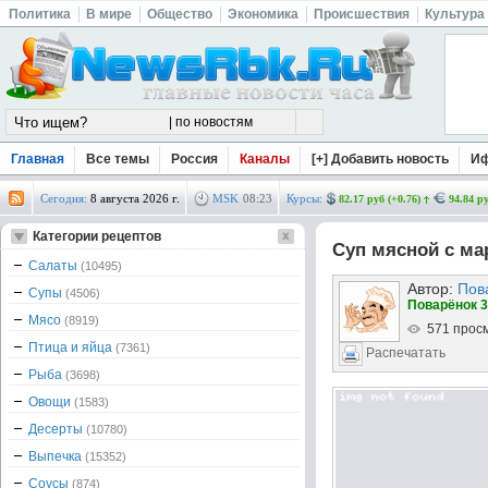
Политика
В мире
Общество
Экономика
Происшествия
Культура
Главная
Все темы
Россия
Каналы
[+] Добавить новость
И
Сегодня:
8 августа 2026 г.
MSK
08
:
23
Курсы:
82.17 руб (+0.76)
94.84 ру
Категории рецептов
Суп мясной с м
Салаты
(10495)
Автор:
Пов
Супы
(4506)
Поварёнок 3
Мясо
(8919)
571 прос
Птица и яйца
(7361)
Распечатать
Рыба
(3698)
Овощи
(1583)
Десерты
(10780)
Выпечка
(15352)
Соусы
(874)