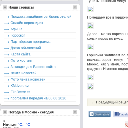
тушить несколько минут.
Наши сервисы
Продажа авиабилетов, бронь отелей
Помещаем все в горшочк
Онлайн переводчик
Афиша
Далее - мелко порезанн
Гороскоп
соль и перец по вкусу.
Партнёрская программа
Доска объявлений
Карта сайта
Горшочки заливаем по 
полчаса-сорок минут. 
Фото хостинг
Можно, как у меня, пос
Закладки для Вашего сайта
градусов. И можно подав
Лента новостей
Фото лента новостей
KMdvere.cz
EkoDvere.cz
программа передач на 08.08.2026
← Предыдущий реце
Погода в Москве - сегодня
Вконтакте
Faceb
в
Ночью
°C.. °C
ветер – м/c