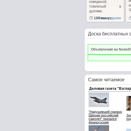
говядиной,
а
томленый в
духовке.
д
180 минут
Читать далее
Доска бесплатных 
Объявления на NewsR
Самое читаемое