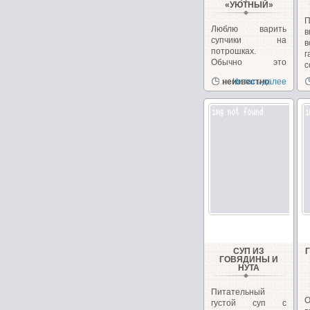
«УЮТНЫЙ»
П
Люблю варить
в
супчики на
в
потрошках.
г
Обычно это
с
куриные, но
д
неизвестно
Читать далее
сегодня у меня
желудочки...
СУП ИЗ
ГОВЯДИНЫ И
НУТА
Питательный
густой суп с