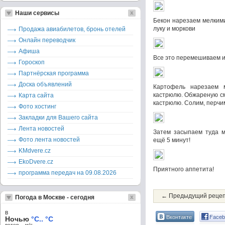
Наши сервисы
Бекон нарезаем мелкими
луку и моркови
Продажа авиабилетов, бронь отелей
Онлайн переводчик
Афиша
Все это перемешиваем и
Гороскоп
Партнёрская программа
Доска объявлений
Картофель нарезаем 
кастрюлю. Обжареную см
Карта сайта
кастрюлю. Солим, перчим
Фото хостинг
Закладки для Вашего сайта
Лента новостей
Затем засыпаем туда м
Фото лента новостей
ещё 5 минут!
KMdvere.cz
EkoDvere.cz
Приятного аппетита!
программа передач на 09.08.2026
← Предыдущий реце
Погода в Москве - сегодня
в
Вконтакте
Faceb
Ночью
°C.. °C
ветер – м/c