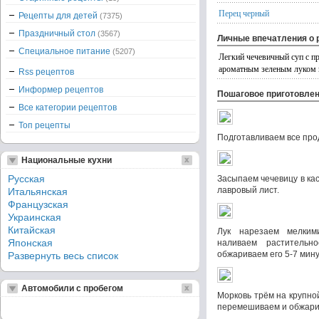
Перец черный
Рецепты для детей
(7375)
Праздничный стол
(3567)
Личные впечатления о 
Специальное питание
(5207)
Легкий чечевичный суп с п
ароматным зеленым луком 
Rss рецептов
Информер рецептов
Пошаговое приготовле
Все категории рецептов
Топ рецепты
Подготавливаем все про
Национальные кухни
Русская
Засыпаем чечевицу в ка
лавровый лист.
Итальянская
Французская
Украинская
Китайская
Лук нарезаем мелким
Японская
наливаем раститель
обжариваем его 5-7 мину
Развернуть весь список
Автомобили с пробегом
Морковь трём на крупной
перемешиваем и обжарив