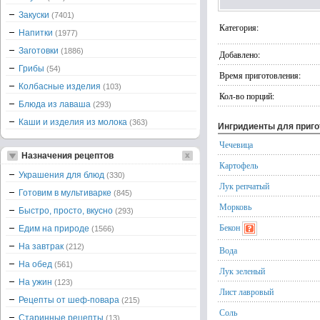
Закуски
(7401)
Категория:
Напитки
(1977)
Заготовки
(1886)
Добавлено:
Грибы
(54)
Время приготовления:
Колбасные изделия
(103)
Кол-во порций:
Блюда из лаваша
(293)
Каши и изделия из молока
(363)
Ингридиенты для приг
Чечевица
Назначения рецептов
Картофель
Украшения для блюд
(330)
Лук репчатый
Готовим в мультиварке
(845)
Морковь
Быстро, просто, вкусно
(293)
Бекон
Едим на природе
(1566)
На завтрак
(212)
Вода
На обед
(561)
Лук зеленый
На ужин
(123)
Лист лавровый
Рецепты от шеф-повара
(215)
Соль
Старинные рецепты
(13)