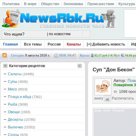
Политика
В мире
Общество
Экономика
Происшествия
Культура
Главная
Все темы
Россия
Каналы
[+] Добавить новость
И
Сегодня:
9 августа 2026 г.
MSK
04
:
47
Курсы:
82.17 руб (+0.76)
94.84 ру
Категории рецептов
Суп "Дон Бекон"
Салаты
(10495)
Автор:
Пов
Супы
(4506)
Поварёнок 3
Мясо
(8919)
1098 про
Птица и яйца
(7361)
книгу
Распечатать
Рыба
(3698)
Овощи
(1583)
Десерты
(10780)
Выпечка
(15352)
Соусы
(874)