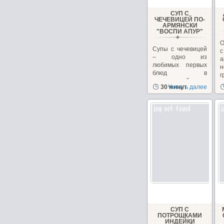
СУП С
ЧЕЧЕВИЦЕЙ ПО-
АРМЯНСКИ
"ВОСПИ АПУР"
О
Супы с чечевицей
– одно из
любимых первых
н
блюд в
г
закавказской
к
30 минут
Читать далее
кухне, в Армении...
н
СУП С
ПОТРОШКАМИ
ИНДЕЙКИ