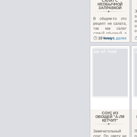
САЛАТ С
НЕОБЫЧНОЙ
ЗАПРАВКОЙ
В общем-то это
х
рецепт не салата,
о
так как салат
о
самый обычный, а
з
рецепт заправки.
10 минут
Читать далее
СОУС ИЗ
ОВОЩЕЙ "А-ЛЯ
КЕТЧУП"
Замечательный
соус. По цвету не