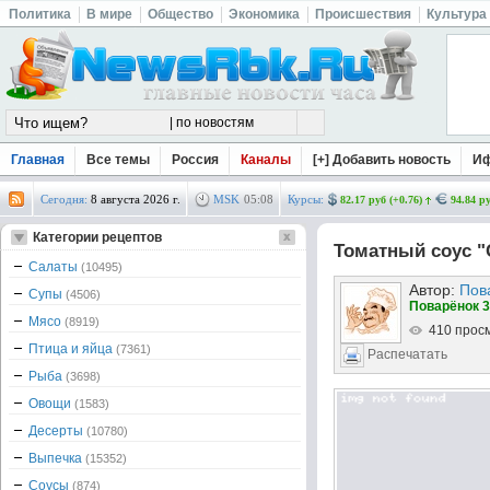
Политика
В мире
Общество
Экономика
Происшествия
Культура
Главная
Все темы
Россия
Каналы
[+] Добавить новость
И
Сегодня:
8 августа 2026 г.
MSK
05
:
08
Курсы:
82.17 руб (+0.76)
94.84 ру
Категории рецептов
Томатный соус "
Салаты
(10495)
Автор:
Пов
Супы
(4506)
Поварёнок 3
Мясо
(8919)
410 прос
Птица и яйца
(7361)
Распечатать
Рыба
(3698)
Овощи
(1583)
Десерты
(10780)
Выпечка
(15352)
Соусы
(874)