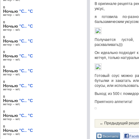
В оригинале рецепта ре
в
уксус,
Ночью
°C.. °C
ветер – м/c
я готовила по-разн
бальзамическим уксусом
в
Ночью
°C.. °C
ветер – м/c
в
Получается густой,
Ночью
°C.. °C
расхваливать)))
ветер – м/c
в
Он идеально подходит к
Ночью
°C.. °C
кетчуп, только натураль
ветер – м/c
в
Ночью
°C.. °C
ветер – м/c
Готовый соус можно ра
бутылки и закатать ил
в
Ночью
°C.. °C
соусы, или использовать
ветер – м/c
Выход: из 500 г. помидор
в
Ночью
°C.. °C
Приятного аппетита!
ветер – м/c
в
Ночью
°C.. °C
ветер – м/c
← Предыдущий реце
в
Ночью
°C.. °C
ветер – м/c
Вконтакте
Faceb