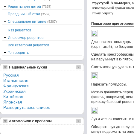
структурой. А во-вторых, 
Рецепты для детей
(7375)
неповторимый аромат именн
этому рецепту.
Праздничный стол
(3567)
Специальное питание
(5207)
Пошаговое приготовле
Rss рецептов
Информер рецептов
Для начала помидоры, 
Все категории рецептов
(сорт такой), но безумн
Топ рецепты
Сделать крестообразны
на пару минут в кипяток,
Снять кожицу и удалить 
Национальные кухни
Русская
Итальянская
Нарезать помидоры.
Французская
Украинская
Можно добавлять перец 
Китайская
(запечь, например), немн
Японская
привожу базовый рецепт
Развернуть весь список
Лук и чеснок очистить и 
Автомобили с пробегом
Обжарить лук до полупр
минут подержать на огне