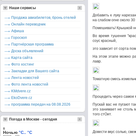
Наши сервисы
Добавить к луку нарез
Продажа авиабилетов, бронь отелей
на слабом огне около 30
Онлайн переводчик
Помешивать! Крышкой не
Афиша
Во время тушения "крас
Гороскоп
соус красный,
Партнёрская программа
это зависит от сорта пом
Доска объявлений
На этом этапе можно ра
Карта сайта
лавр.
Фото хостинг
Закладки для Вашего сайта
Лента новостей
Томатную смесь измельч
Фото лента новостей
KMdvere.cz
Процедить через самое 
EkoDvere.cz
программа передач на 08.08.2026
Пускай вас не пугают т
это занимает не столь м
того стОит.
Погода в Москве - сегодня
в
Довести вкус солью, св
Ночью
°C.. °C
ветер – м/c