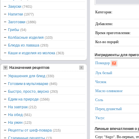
Закуски
(7401)
Категория:
Напитки
(1977)
Заготовки
(1886)
Добавлено:
Грибы
(54)
Время приготовления:
Колбасные изделия
(103)
Кол-во порций:
Блюда из лаваша
(293)
Каши и изделия из молока
(363)
Ингридиенты для приг
Помидор
Назначения рецептов
Лук белый
Украшения для блюд
(330)
Чеснок
Готовим в мультиварке
(845)
Масло оливковое
Быстро, просто, вкусно
(293)
Едим на природе
Соль
(1566)
На завтрак
(212)
Перец душистый
На обед
(561)
Уксус
На ужин
(123)
Личные впечатления о 
Рецепты от шеф-повара
(215)
Соус "Sugo". Во-первых, э
Старинные рецепты
(13)