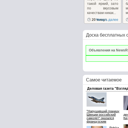
такой яркий, зато
б
по вкусовым
качествам никак...
м
20 минут
Читать далее
Доска бесплатных 
Объявления на NewsR
Самое читаемое