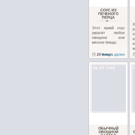
СОУС ИЗ
ПЕЧЕНОГО
ПЕРЦА
Х
Этот яркий соус
р
украсит любое
п
овощное или
мясное блюдо.
м
25 минут
Читать далее
ОБЫЧНЫЙ
ОВОЩНОЙ