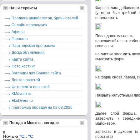
Фарш солим, добавляем 
Наши сервисы
(у меня был грибной п
перемешать
Продажа авиабилетов, бронь отелей
Онлайн переводчик
Афиша
Последовательность
Гороскоп
прослаивайте по собств
Партнёрская программа
свои слои:
Доска объявлений
на листья положить лав
выложить фарш
Карта сайта
Фото хостинг
Закладки для Вашего сайта
на фарш снова лаваш, 
Лента новостей
Фото лента новостей
KMdvere.cz
Накрыть капустными лис
EkoDvere.cz
программа передач на 08.08.2026
Далее слой фарша, л
завернуть к середин
Погода в Москве - сегодня
майонезом,
запекать в духовке (к
в
Ночью
°C.. °C
простить)
ветер – м/c