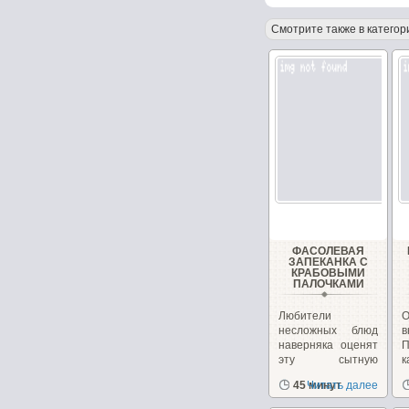
Смотрите также в категор
ФАСОЛЕВАЯ
ЗАПЕКАНКА С
КРАБОВЫМИ
ПАЛОЧКАМИ
Любители
несложных блюд
в
наверняка оценят
П
эту сытную
к
запеканку из
45 минут
Читать далее
фасоли.
п