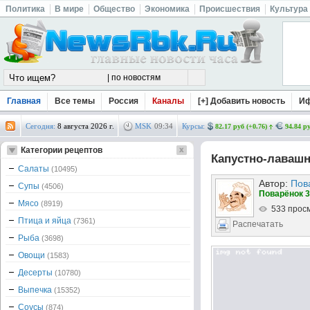
Политика
В мире
Общество
Экономика
Происшествия
Культура
Главная
Все темы
Россия
Каналы
[+] Добавить новость
И
Сегодня:
8 августа 2026 г.
MSK
09
:
34
Курсы:
82.17 руб (+0.76)
94.84 ру
Категории рецептов
Капустно-лавашн
Салаты
(10495)
Автор:
Пов
Супы
(4506)
Поварёнок 3
Мясо
(8919)
533 прос
Птица и яйца
(7361)
Распечатать
Рыба
(3698)
Овощи
(1583)
Десерты
(10780)
Выпечка
(15352)
Соусы
(874)