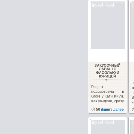
ЗАКУСОЧНЫЙ
ЛАВАШ С
ФАСОЛЬЮ И
КУРИЦЕЙ
Э
Рецепт
подсмотрела в
п
блоге у Кати KиVи.
В
Как увидела, сразу
н
захотелось
50 минут
Читать далее
приготовить....