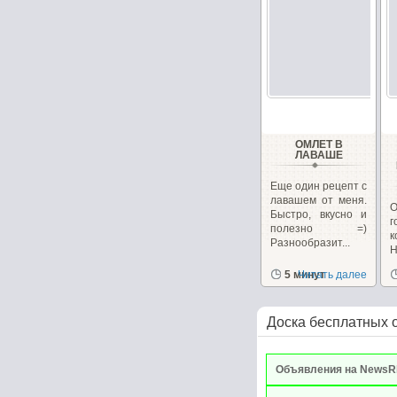
ОМЛЕТ В
ЛАВАШЕ
Еще один рецепт с
лавашем от меня.
Быстро, вкусно и
полезно =)
к
Разнообразит...
5 минут
Читать далее
с
р
Доска бесплатных 
Объявления на NewsR