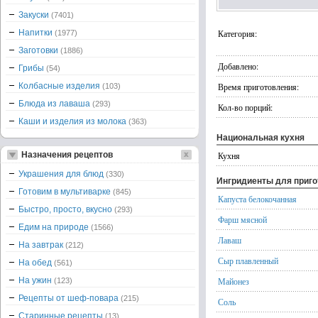
Закуски
(7401)
Напитки
Категория:
(1977)
Заготовки
(1886)
Добавлено:
Грибы
(54)
Колбасные изделия
Время приготовления:
(103)
Блюда из лаваша
(293)
Кол-во порций:
Каши и изделия из молока
(363)
Национальная кухня
Назначения рецептов
Кухня
Украшения для блюд
(330)
Ингридиенты для приг
Готовим в мультиварке
(845)
Капуста белокочанная
Быстро, просто, вкусно
(293)
Фарш мясной
Едим на природе
(1566)
Лаваш
На завтрак
(212)
Сыр плавленный
На обед
(561)
На ужин
Майонез
(123)
Рецепты от шеф-повара
(215)
Соль
Старинные рецепты
(13)