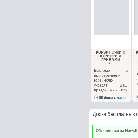
КОРЗИНОЧКИ С
КУРИЦЕЙ И
ГРИБАМИ
Быстрые в
В
приготовлении
корзиночки
украсят Ваш
р
праздничный или
к
повседневный...
60 минут
Читать далее
Доска бесплатных 
Объявления на NewsR