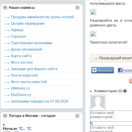
получившуюся массу.
Наши сервисы
Продажа авиабилетов, бронь отелей
Разровняйте ее и гото
Онлайн переводчик
румяного цвета.
Афиша
Гороскоп
Приятного аппетита!!!
Партнёрская программа
Доска объявлений
Карта сайта
← Предыдущий реце
Фото хостинг
Закладки для Вашего сайта
Вконтакте
Faceb
Лента новостей
Фото лента новостей
KMdvere.cz
Комментарии (
0
)
EkoDvere.cz
программа передач на 07.08.2026
Погода в Москве - сегодня
в
Ночью
°C.. °C
ветер – м/c