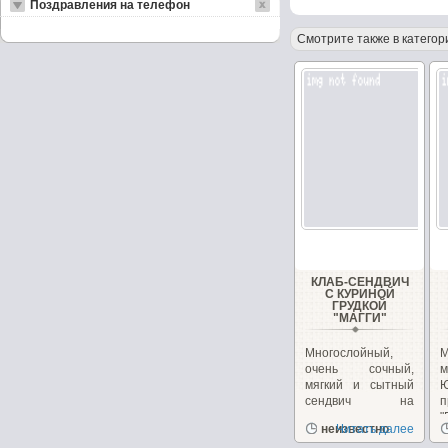
Поздравления на телефон
Смотрите также в категор
КЛАБ-СЕНДВИЧ
С КУРИНОЙ
ГРУДКОЙ
"МАГГИ"
Многослойный,
очень сочный,
м
мягкий и сытный
сендвич на
п
перекус или
"
неизвестно
Читать далее
закуску!...
з