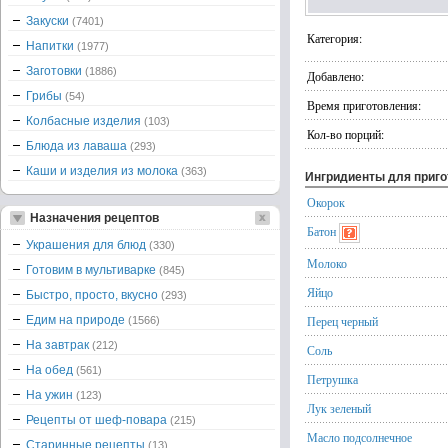
Закуски
(7401)
Категория:
Напитки
(1977)
Заготовки
(1886)
Добавлено:
Грибы
(54)
Время приготовления:
Колбасные изделия
(103)
Кол-во порций:
Блюда из лаваша
(293)
Каши и изделия из молока
(363)
Ингридиенты для приг
Окорок
Назначения рецептов
Батон
Украшения для блюд
(330)
Молоко
Готовим в мультиварке
(845)
Яйцо
Быстро, просто, вкусно
(293)
Едим на природе
Перец черный
(1566)
На завтрак
(212)
Соль
На обед
(561)
Петрушка
На ужин
(123)
Лук зеленый
Рецепты от шеф-повара
(215)
Масло подсолнечное
Старинные рецепты
(13)