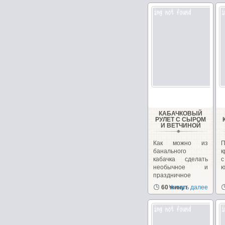
КАБАЧКОВЫЙ
РУЛЕТ С СЫРОМ
И ВЕТЧИНОЙ
Как можно из
банального
к
кабачка сделать
необычное и
ю
праздничное
блюдо. Взяв...
60 минут
Читать далее