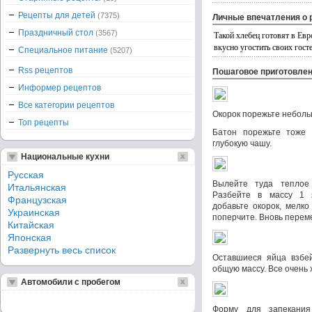
Рецепты для детей
(7375)
Личные впечатления о 
Праздничный стол
(3567)
Такой хлебец готовят в Евр
вкусно угостить своих госте
Специальное питание
(5207)
Rss рецептов
Пошаговое приготовле
Информер рецептов
Все категории рецептов
Окорок порежьте неболь
Топ рецепты
Батон порежьте тоже 
глубокую чашу.
Национальные кухни
Русская
Вылейте туда теплое
Итальянская
Разбейте в массу 1 
Французская
добавьте окорок, мелко
Украинская
поперчите. Вновь перем
Китайская
Японская
Развернуть весь список
Оставшиеся яйца взбе
общую массу. Все очень
Автомобили с пробегом
Форму для запекани