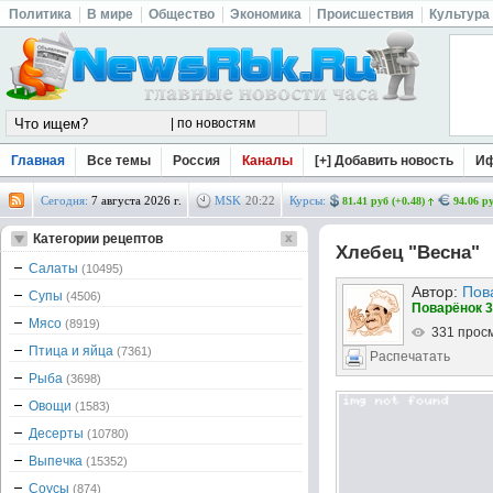
Политика
В мире
Общество
Экономика
Происшествия
Культура
Главная
Все темы
Россия
Каналы
[+] Добавить новость
И
Сегодня:
7 августа 2026 г.
MSK
20
:
22
Курсы:
81.41 руб (+0.48)
94.06 ру
Категории рецептов
Хлебец "Весна"
Салаты
(10495)
Автор:
Пов
Супы
(4506)
Поварёнок 3
Мясо
(8919)
331 прос
Птица и яйца
(7361)
Распечатать
Рыба
(3698)
Овощи
(1583)
Десерты
(10780)
Выпечка
(15352)
Соусы
(874)