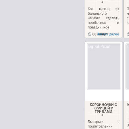
Как можно из
банального
к
кабачка сделать
необычное и
ю
праздничное
блюдо. Взяв...
60 минут
Читать далее
КОРЗИНОЧКИ С
КУРИЦЕЙ И
ГРИБАМИ
Быстрые в
В
приготовлении