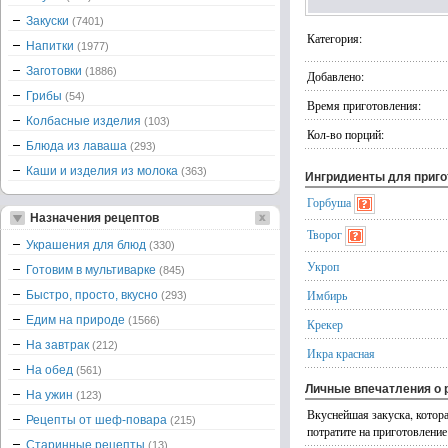
Закуски
(7401)
Категория:
Напитки
(1977)
Заготовки
(1886)
Добавлено:
Грибы
(54)
Время приготовления:
Колбасные изделия
(103)
Кол-во порций:
Блюда из лаваша
(293)
Каши и изделия из молока
(363)
Ингридиенты для приг
Горбуша
Назначения рецептов
Творог
Украшения для блюд
(330)
Укроп
Готовим в мультиварке
(845)
Имбирь
Быстро, просто, вкусно
(293)
Едим на природе
(1566)
Крекер
На завтрак
(212)
Икра красная
На обед
(561)
Личные впечатления о 
На ужин
(123)
Вкуснейшая закуска, котор
Рецепты от шеф-повара
(215)
потратите на приготовление
Старинные рецепты
(13)