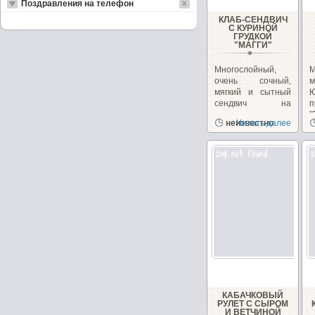
Поздравления на телефон
КЛАБ-СЕНДВИЧ
С КУРИНОЙ
ГРУДКОЙ
"МАГГИ"
Многослойный,
очень сочный,
м
мягкий и сытный
сендвич на
п
перекус или
"
неизвестно
Читать далее
закуску!...
з
КАБАЧКОВЫЙ
РУЛЕТ С СЫРОМ
И ВЕТЧИНОЙ