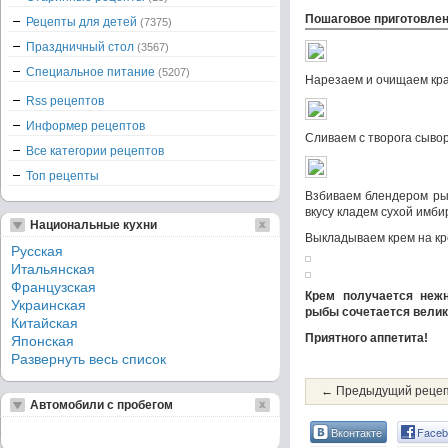
Пошаговое приготовле
Рецепты для детей
(7375)
Праздничный стол
(3567)
Специальное питание
(5207)
Нарезаем и очищаем кр
Rss рецептов
Информер рецептов
Сливаем с творога сыво
Все категории рецептов
Топ рецепты
Взбиваем блендером рыб
вкусу кладем сухой имби
Национальные кухни
Выкладываем крем на кр
Русская
Итальянская
Французская
Крем получается неж
Украинская
рыбы сочетается велик
Китайская
Приятного аппетита!
Японская
Развернуть весь список
← Предыдущий реце
Автомобили с пробегом
Вконтакте
Faceb