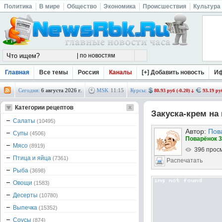
Политика
В мире
Общество
Экономика
Происшествия
Культура
Главная
Все темы
Россия
Каналы
[+] Добавить новость
И
Сегодня:
6 августа 2026 г.
MSK
11
:
15
Курсы:
80.93 руб (-0.20)
93.19 руб
Категории рецептов
Закуска-крем на
Салаты
(10495)
Автор:
Пов
Супы
(4506)
Поварёнок 3
Мясо
(8919)
396 прос
Птица и яйца
(7361)
Распечатать
Рыба
(3698)
Овощи
(1583)
Десерты
(10780)
Выпечка
(15352)
Соусы
(874)