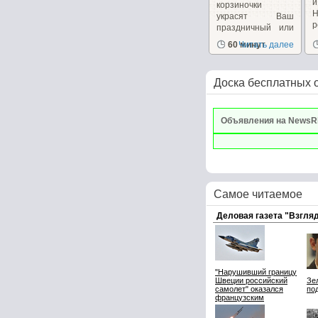
корзиночки
украсят Ваш
р
праздничный или
к
повседневный...
60 минут
Читать далее
Доска бесплатных 
Объявления на NewsR
Самое читаемое