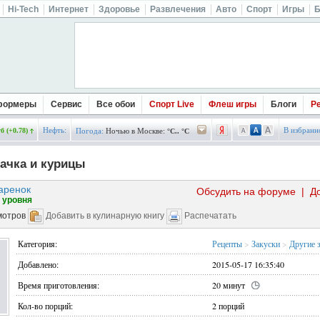
Hi-Tech
Интернет
Здоровье
Развлечения
Авто
Спорт
Игры
Б
формеры
Сервис
Все обои
Спорт Live
Флеш игры
Блоги
Р
Нефть:
В избранн
б (+0.78)
Погода:
Ночью в Москве:
°C.. °C
ачка и курицы
аренок
Обсудить на форуме
|
Д
 уровня
мотров
Добавить в кулинарную книгу
Распечатать
Категория:
Рецепты
>
Закуски
>
Другие 
Добавлено:
2015-05-17 16:35:40
Время приготовления:
20 минут
Кол-во порций:
2 порций