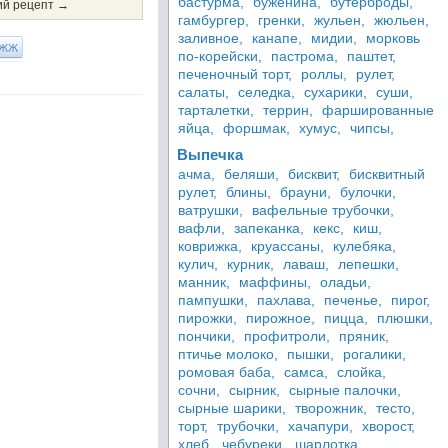
бастурма,
буженина,
бутерброды,
й рецепт →
гамбургер,
гренки,
жульен,
жюльен,
заливное,
канапе,
мидии,
морковь
ЖЖ
по-корейски,
пастрома,
паштет,
печеночный торт,
роллы,
рулет,
салаты,
селедка,
сухарики,
суши,
тарталетки,
террин,
фаршированные
яйца,
форшмак,
хумус,
чипсы,
Выпечка
ачма,
беляши,
бисквит,
бисквитный
рулет,
блины,
брауни,
булочки,
ватрушки,
вафельные трубочки,
вафли,
запеканка,
кекс,
киш,
коврижка,
круассаны,
кулебяка,
кулич,
курник,
лаваш,
лепешки,
манник,
маффины,
оладьи,
пампушки,
пахлава,
печенье,
пирог,
пирожки,
пирожное,
пицца,
плюшки,
пончики,
профитроли,
пряник,
птичье молоко,
пышки,
рогалики,
ромовая баба,
самса,
слойка,
сочни,
сырник,
сырные палочки,
сырные шарики,
творожник,
тесто,
торт,
трубочки,
хачапури,
хворост,
хлеб,
чебуреки,
шарлотка,