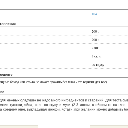
104
отовления
200 г
200 г
2 шт
3 ст. л.
по вкусу
рецепте
ощные блюда или кто-то не может прожить без мяса - это вариант для вас)
ние
 Для нежных оладушек не надо много ингредиентов и стараний. Для теста см
кие кусочки, яйца, соль по вкусу и муки (2-3 ложки, в общем-то на глаз,
на среднем огне, выкладывая ложкой. Кстати, при желании можно добавить б