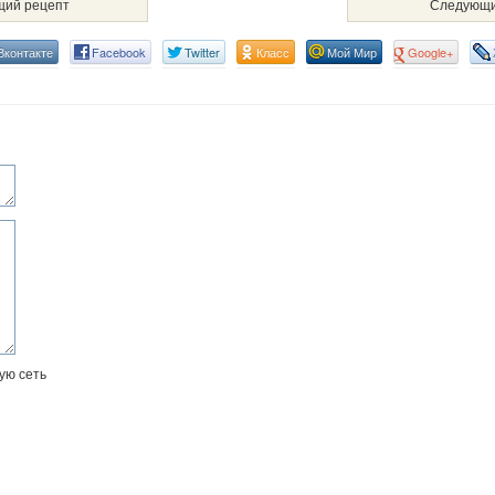
ий рецепт
Следующи
Вконтакте
Facebook
Twitter
Класс
Мой Мир
Google+
ую сеть