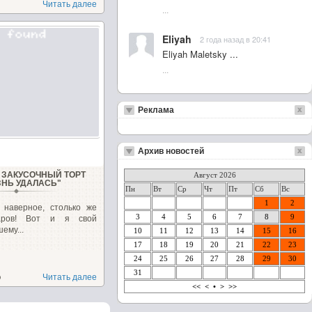
Читать далее
...
Eliyah
2 года назад в 20:41
Eliyah Maletsky ...
...
Реклама
Архив новостей
ЗАКУСОЧНЫЙ ТОРТ
Август 2026
ЗНЬ УДАЛАСЬ"
Пн
Вт
Ср
Чт
Пт
Сб
Вс
1
2
, наверное, столько же
3
4
5
6
7
8
9
варов! Вот и я свой
ему...
10
11
12
13
14
15
16
17
18
19
20
21
22
23
24
25
26
27
28
29
30
31
о
Читать далее
<<
<
•
>
>>