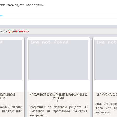
омментариев, станьте первым.
ти
ии: -
Другие закуски
 КУРИНОЙ
КАБАЧКОВО-СЫРНЫЕ МАФФИНЫ С
ЗАКУСКА С
ГГИ"
МЯТОЙ
Зеленая верс
очный, мягкий
Маффины по мотивам рецепта Ю
Фава или к
 перекус или
Высоцкой из программы "Быстрые
называют
завтраки"....