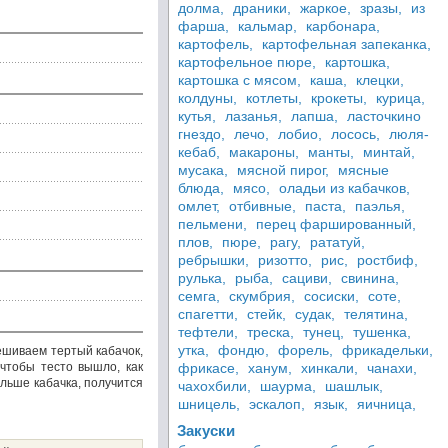
долма,
драники,
жаркое,
зразы,
из
фарша,
кальмар,
карбонара,
картофель,
картофельная запеканка,
картофельное пюре,
картошка,
картошка с мясом,
каша,
клецки,
колдуны,
котлеты,
крокеты,
курица,
кутья,
лазанья,
лапша,
ласточкино
гнездо,
лечо,
лобио,
лосось,
люля-
кебаб,
макароны,
манты,
минтай,
мусака,
мясной пирог,
мясные
блюда,
мясо,
оладьи из кабачков,
омлет,
отбивные,
паста,
паэлья,
пельмени,
перец фаршированный,
плов,
пюре,
рагу,
рататуй,
ребрышки,
ризотто,
рис,
ростбиф,
рулька,
рыба,
сациви,
свинина,
семга,
скумбрия,
сосиски,
соте,
спагетти,
стейк,
судак,
телятина,
тефтели,
треска,
тунец,
тушенка,
утка,
фондю,
форель,
фрикадельки,
ешиваем тертый кабачок,
 чтобы тесто вышло, как
фрикасе,
ханум,
хинкали,
чанахи,
ольше кабачка, получится
чахохбили,
шаурма,
шашлык,
шницель,
эскалоп,
язык,
яичница,
Закуски