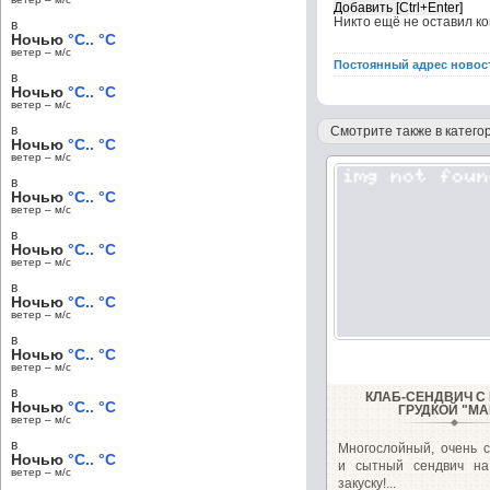
Никто ещё не оставил к
в
Ночью
°C.. °C
ветер – м/c
Постоянный адрес новос
в
Ночью
°C.. °C
ветер – м/c
в
Смотрите также в категор
Ночью
°C.. °C
ветер – м/c
в
Ночью
°C.. °C
ветер – м/c
в
Ночью
°C.. °C
ветер – м/c
в
Ночью
°C.. °C
ветер – м/c
в
Ночью
°C.. °C
ветер – м/c
в
КЛАБ-СЕНДВИЧ С
Ночью
°C.. °C
ГРУДКОЙ "МА
ветер – м/c
в
Многослойный, очень с
Ночью
°C.. °C
и сытный сендвич на
ветер – м/c
закуску!...