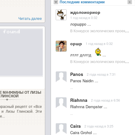
Последние комментарии
ждолоиориор
1 год назад в 0:32
Читать далее
лоршрро ...
В Конкурсе экологических проектов в Подмосковье активно участвовала молодежь :: NewsRbk.ru...
оршр
1 год назад в 0:32
лтлт дллтд
...
В Конкурсе экологических проектов в Подмосковье активно участвовала молодежь :: NewsRbk.ru...
Panos
2 года назад в 7:31
Panos Naidin ...
...
Е МАФФИНЫ ОТ ЛИЗЫ
ГЛИНСКОЙ
Riahnna
2 года назад в 6:56
Riahnna Dempster ...
красный рецепт от «Все
 и Лизы Глинской. Эти
...
...
Caira
2 года назад в 3:25
Caira Grohol ...