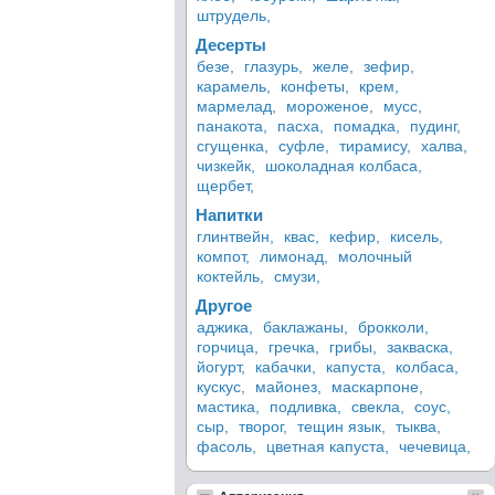
штрудель,
Десерты
безе,
глазурь,
желе,
зефир,
карамель,
конфеты,
крем,
мармелад,
мороженое,
мусс,
панакота,
пасха,
помадка,
пудинг,
сгущенка,
суфле,
тирамису,
халва,
чизкейк,
шоколадная колбаса,
щербет,
Напитки
глинтвейн,
квас,
кефир,
кисель,
компот,
лимонад,
молочный
коктейль,
смузи,
Другое
аджика,
баклажаны,
брокколи,
горчица,
гречка,
грибы,
закваска,
йогурт,
кабачки,
капуста,
колбаса,
кускус,
майонез,
маскарпоне,
мастика,
подливка,
свекла,
соус,
сыр,
творог,
тещин язык,
тыква,
фасоль,
цветная капуста,
чечевица,