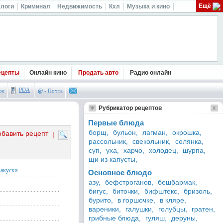
Ещё
логи
Криминал
Недвижимость
Кхл
Музыка и кино
ецепты
Онлайн кино
Продать авто
Радио онлайн
PDA
ое
@
- Почта
Рубрикатор рецептов
Первые блюда
борщ,
бульон,
лагман,
окрошка,
обавить рецепт
|
рассольник,
свекольник,
солянка,
суп,
уха,
харчо,
холодец,
шурпа,
щи из капусты,
закуски
Основное блюдо
азу,
бефстроганов,
бешбармак,
бигус,
биточки,
бифштекс,
бризоль,
бурито,
в горшочке,
в кляре,
вареники,
галушки,
голубцы,
гратен,
грибные блюда,
гуляш,
деруны,