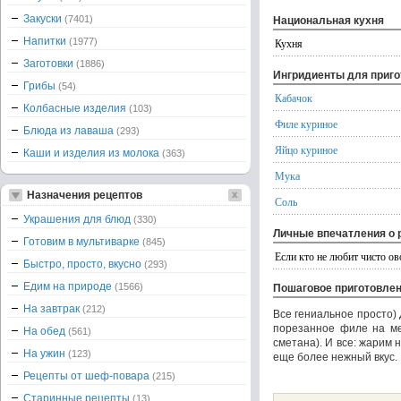
Закуски
(7401)
Национальная кухня
Напитки
(1977)
Кухня
Заготовки
(1886)
Ингридиенты для приг
Грибы
(54)
Кабачок
Колбасные изделия
(103)
Филе куриное
Блюда из лаваша
(293)
Яйцо куриное
Каши и изделия из молока
(363)
Мука
Назначения рецептов
Соль
Украшения для блюд
(330)
Личные впечатления о 
Готовим в мультиварке
(845)
Если кто не любит чисто ов
Быстро, просто, вкусно
(293)
Едим на природе
(1566)
Пошаговое приготовле
На завтрак
(212)
Все гениальное просто)
порезанное филе на мел
На обед
(561)
сметана). И все: жарим 
На ужин
(123)
еще более нежный вкус.
Рецепты от шеф-повара
(215)
Старинные рецепты
(13)