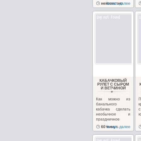
неизвестно
Читать далее
закуску!...
з
КАБАЧКОВЫЙ
РУЛЕТ С СЫРОМ
И ВЕТЧИНОЙ
Как можно из
банального
к
кабачка сделать
необычное и
ю
праздничное
блюдо. Взяв...
60 минут
Читать далее