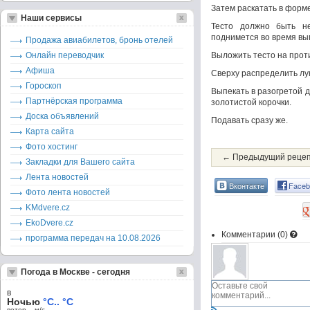
Затем раскатать в форме
Наши сервисы
Тесто должно быть н
поднимется во время вы
Продажа авиабилетов, бронь отелей
Онлайн переводчик
Выложить тесто на прот
Афиша
Сверху распределить лу
Гороскоп
Выпекать в разогретой д
Партнёрская программа
золотистой корочки.
Доска объявлений
Подавать сразу же.
Карта сайта
Фото хостинг
← Предыдущий реце
Закладки для Вашего сайта
Лента новостей
Вконтакте
Faceb
Фото лента новостей
KMdvere.cz
EkoDvere.cz
Комментарии (
0
)
программа передач на 10.08.2026
Погода в Москве - сегодня
в
Ночью
°C.. °C
ветер – м/c