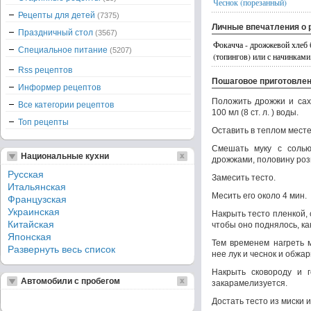
Чеснок (порезанный)
Рецепты для детей
(7375)
Личные впечатления о 
Праздничный стол
(3567)
Фокачча - дрожжевой хлеб 
Специальное питание
(5207)
(топингов) или с начинками
Rss рецептов
Пошаговое приготовле
Информер рецептов
Положить дрожжи и сах
Все категории рецептов
100 мл (8 ст. л. ) воды.
Топ рецепты
Оставить в теплом месте
Смешать муку с солью
Национальные кухни
дрожжами, половину роз
Русская
Замесить тесто.
Итальянская
Месить его около 4 мин.
Французская
Украинская
Накрыть тесто пленкой, 
Китайская
чтобы оно поднялось, ка
Японская
Тем временем нагреть 
Развернуть весь список
нее лук и чеснок и обжар
Накрыть сковороду и г
Автомобили с пробегом
закарамелизуется.
Достать тесто из миски и