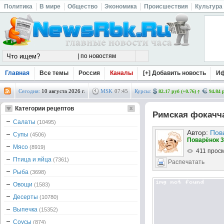
Политика
В мире
Общество
Экономика
Происшествия
Культура
Главная
Все темы
Россия
Каналы
[+] Добавить новость
И
Сегодня:
10 августа 2026 г.
MSK
07
:
45
Курсы:
82.17 руб (+0.76)
94.84 
Категории рецептов
Римская фокачч
Салаты
(10495)
Автор:
Пов
Супы
(4506)
Поварёнок 3
Мясо
(8919)
411 прос
Птица и яйца
(7361)
Распечатать
Рыба
(3698)
Овощи
(1583)
Десерты
(10780)
Выпечка
(15352)
Соусы
(874)