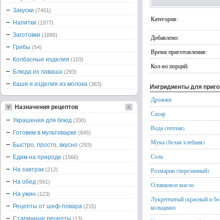
Закуски
(7401)
Категория:
Напитки
(1977)
Заготовки
(1886)
Добавлено:
Грибы
(54)
Время приготовления:
Колбасные изделия
(103)
Кол-во порций:
Блюда из лаваша
(293)
Каши и изделия из молока
(363)
Ингридиенты для приг
Дрожжи
Назначения рецептов
Сахар
Украшения для блюд
(330)
Вода (теплая)
Готовим в мультиварке
(845)
Мука (белая хлебная)
Быстро, просто, вкусно
(293)
Соль
Едим на природе
(1566)
На завтрак
(212)
Розмарин (порезанный)
На обед
(561)
Оливковое масло
На ужин
(123)
Лукрепчатый (красный и бе
Рецепты от шеф-повара
(215)
кольцами)
Старинные рецепты
(13)