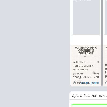
КОРЗИНОЧКИ С
КУРИЦЕЙ И
ГРИБАМИ
Быстрые в
В
приготовлении
корзиночки
украсят Ваш
р
праздничный или
к
повседневный...
60 минут
Читать далее
Доска бесплатных 