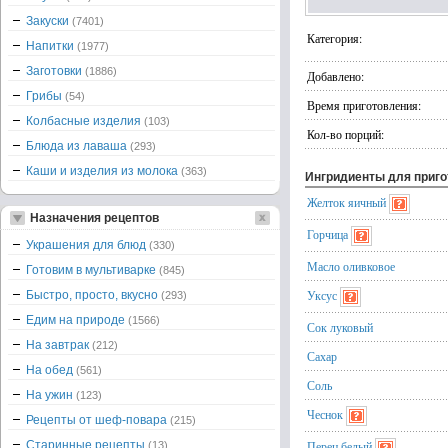
Закуски
(7401)
Категория:
Напитки
(1977)
Заготовки
(1886)
Добавлено:
Грибы
(54)
Время приготовления:
Колбасные изделия
(103)
Кол-во порций:
Блюда из лаваша
(293)
Каши и изделия из молока
(363)
Ингридиенты для приг
Желток яичный
Назначения рецептов
Горчица
Украшения для блюд
(330)
Масло оливковое
Готовим в мультиварке
(845)
Уксус
Быстро, просто, вкусно
(293)
Едим на природе
(1566)
Сок луковый
На завтрак
(212)
Сахар
На обед
(561)
Соль
На ужин
(123)
Чеснок
Рецепты от шеф-повара
(215)
Старинные рецепты
Перец белый
(13)