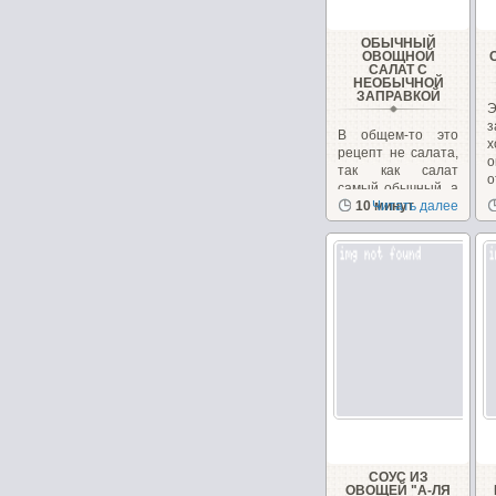
ОБЫЧНЫЙ
ОВОЩНОЙ
САЛАТ С
НЕОБЫЧНОЙ
ЗАПРАВКОЙ
В общем-то это
х
рецепт не салата,
о
так как салат
о
самый обычный, а
з
рецепт заправки.
10 минут
Читать далее
СОУС ИЗ
ОВОЩЕЙ "А-ЛЯ