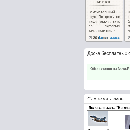
КЕТЧУП"
Замечательный
соус. По цвету не
такой яркий, зато
б
по вкусовым
качествам никак...
м
20 минут
Читать далее
Доска бесплатных 
Объявления на NewsR
Самое читаемое