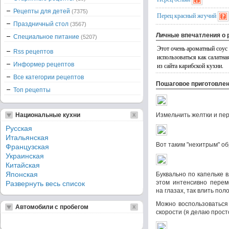
Рецепты для детей
(7375)
Перец красный жгучий
Праздничный стол
(3567)
Личные впечатления о 
Специальное питание
(5207)
Этот очень ароматный соус 
Rss рецептов
использоваться как салатна
Информер рецептов
из сайта карибской кухни.
Все категории рецептов
Пошаговое приготовле
Топ рецепты
Национальные кухни
Измельчить желтки и пер
Русская
Итальянская
Вот таким "нехитрым" об
Французская
Украинская
Китайская
Японская
Буквально по капельке в
этом интенсивно перем
Развернуть весь список
на глазах, так влить пол
Можно воспользоваться
Автомобили с пробегом
скорости (я делаю прост