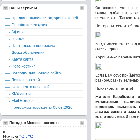
Оставшееся масло влив
Наши сервисы
соком, добавляя сов
помешивать! Так влить вс
Продажа авиабилетов, бронь отелей
Онлайн переводчик
Не торопитесь, и всё по
Афиша
Гороскоп
Когда масса станет одн
Партнёрская программа
смесь перцев.
Доска объявлений
Хорошенько перемешать в
Карта сайта
Фото хостинг
Закладки для Вашего сайта
Если Вам соус прийдётся
Лента новостей
разнообразить зеленью 
Фото лента новостей
Приятного аппетита!
KMdvere.cz
Жители Карибского 
EkoDvere.cz
кулинарные традиц
индейцев, испанцев, 
программа передач на 09.08.2026
австралийцев и азиат
котле весь мир. И полу
Погода в Москве - сегодня
в
Ночью
°C.. °C
ветер – м/c