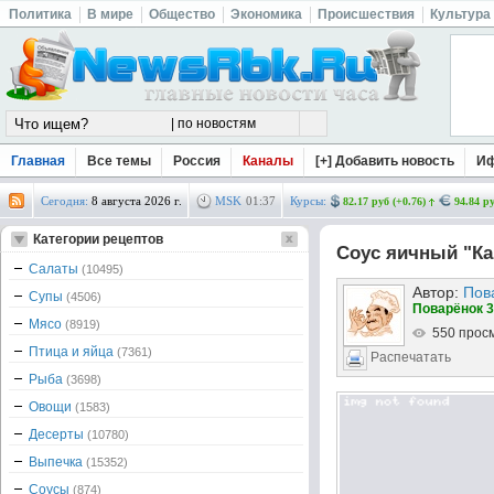
Политика
В мире
Общество
Экономика
Происшествия
Культура
Главная
Все темы
Россия
Каналы
[+] Добавить новость
И
Сегодня:
8 августа 2026 г.
MSK
01
:
37
Курсы:
82.17 руб (+0.76)
94.84 ру
Категории рецептов
Соус яичный "Ка
Салаты
(10495)
Автор:
Пов
Супы
(4506)
Поварёнок 3
Мясо
(8919)
550 прос
Птица и яйца
(7361)
Распечатать
Рыба
(3698)
Овощи
(1583)
Десерты
(10780)
Выпечка
(15352)
Соусы
(874)