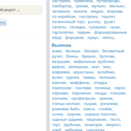
бастурма,
буженина,
бутерброды,
гамбургер,
гренки,
жульен,
жюльен,
й рецепт →
заливное,
канапе,
мидии,
морковь
по-корейски,
пастрома,
паштет,
печеночный торт,
роллы,
рулет,
ЖЖ
салаты,
селедка,
сухарики,
суши,
тарталетки,
террин,
фаршированные
яйца,
форшмак,
хумус,
чипсы,
Выпечка
ачма,
беляши,
бисквит,
бисквитный
рулет,
блины,
брауни,
булочки,
ватрушки,
вафельные трубочки,
вафли,
запеканка,
кекс,
киш,
коврижка,
круассаны,
кулебяка,
кулич,
курник,
лаваш,
лепешки,
манник,
маффины,
оладьи,
пампушки,
пахлава,
печенье,
пирог,
пирожки,
пирожное,
пицца,
плюшки,
пончики,
профитроли,
пряник,
птичье молоко,
пышки,
рогалики,
ромовая баба,
самса,
слойка,
сочни,
сырник,
сырные палочки,
сырные шарики,
творожник,
тесто,
торт,
трубочки,
хачапури,
хворост,
хлеб,
чебуреки,
шарлотка,