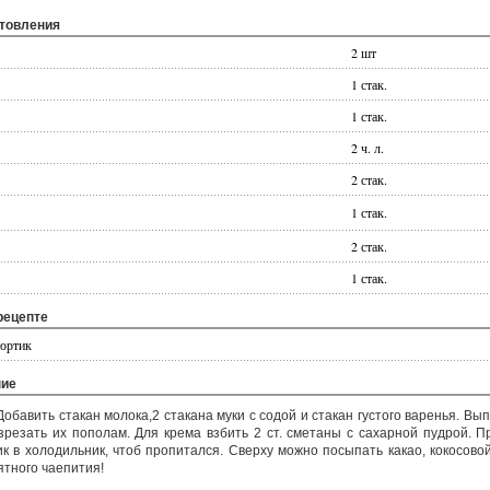
отовления
2 шт
1 стак.
1 стак.
2 ч. л.
2 стак.
1 стак.
2 стак.
1 стак.
рецепте
тортик
ние
Добавить стакан молока,2 стакана муки с содой и стакан густого варенья. Вып
зрезать их пополам. Для крема взбить 2 ст. сметаны с сахарной пудрой. 
ик в холодильник, чтоб пропитался. Сверху можно посыпать какао, кокосово
ятного чаепития!