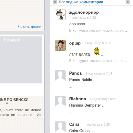
Последние комментарии
ждолоиориор
1 год назад в 0:32
лоршрро ...
Читать далее
В Конкурсе экологических проектов в Подмосковье активно участвовала молодежь :: NewsRbk.ru...
оршр
1 год назад в 0:32
лтлт дллтд
...
В Конкурсе экологических проектов в Подмосковье активно участвовала молодежь :: NewsRbk.ru...
Panos
1 год назад в 7:31
Panos Naidin ...
...
Riahnna
1 год назад в 6:56
НЬЕ ПО-ВЕНСКИ
Riahnna Dempster ...
, но от этого не менее
...
ссыпчатое печенье. Из
Caira
1 год назад в 3:25
Caira Grohol ...