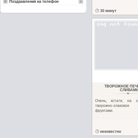
Поздравления на телефон
30 минут
ТВОРОЖНОЕ ПЕЧ
СЛИВАМ
Очень, кстати, на з
творожно-злаково
фруктами.
неизвестно