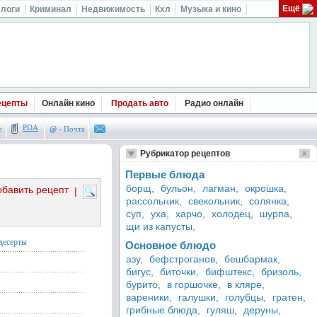
Ещё
логи
Криминал
Недвижимость
Кхл
Музыка и кино
ецепты
Онлайн кино
Продать авто
Радио онлайн
PDA
е
@
- Почта
Рубрикатор рецептов
Первые блюда
борщ,
бульон,
лагман,
окрошка,
обавить рецепт
|
рассольник,
свекольник,
солянка,
суп,
уха,
харчо,
холодец,
шурпа,
щи из капусты,
десерты
Основное блюдо
азу,
бефстроганов,
бешбармак,
бигус,
биточки,
бифштекс,
бризоль,
бурито,
в горшочке,
в кляре,
вареники,
галушки,
голубцы,
гратен,
грибные блюда,
гуляш,
деруны,