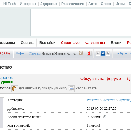
Hi-Tech
Интернет
Здоровье
Развлечения
Авто
Спорт
Игры
Б
формеры
Сервис
Все обои
Спорт Live
Флеш игры
Блоги
Р
Нефть:
В избранно
 (-0.39)
Погода:
Ночью в Москве:
°C.. °C
мство
аренок
Обсудить на форуме
|
Д
 уровня
мотров
Добавить в кулинарную книгу
Распечатать
Категория:
Рецепты
>
Десерты
>
Другие 
Добавлено:
2015-05-20 22:27:27
Время приготовления:
90 минут
Кол-во порций:
1 порций