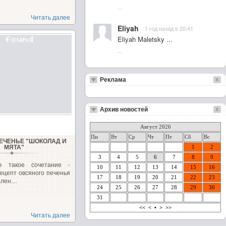
...
Читать далее
Eliyah
1 год назад в 20:41
Eliyah Maletsky ...
...
Реклама
Архив новостей
Август 2026
Пн
Вт
Ср
Чт
Пт
Сб
Вс
ЕЧЕНЬЕ "ШОКОЛАД И
МЯТА"
1
2
3
4
5
6
7
8
9
ю такое сочетание -
10
11
12
13
14
15
16
ецепт овсяного печенья
17
18
19
20
21
22
23
ен....
24
25
26
27
28
29
30
31
<<
<
•
>
>>
Читать далее