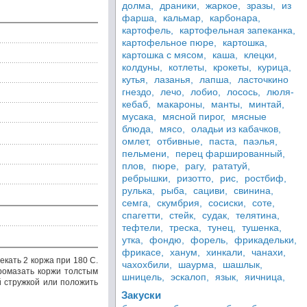
долма,
драники,
жаркое,
зразы,
из
фарша,
кальмар,
карбонара,
картофель,
картофельная запеканка,
картофельное пюре,
картошка,
картошка с мясом,
каша,
клецки,
колдуны,
котлеты,
крокеты,
курица,
кутья,
лазанья,
лапша,
ласточкино
гнездо,
лечо,
лобио,
лосось,
люля-
кебаб,
макароны,
манты,
минтай,
мусака,
мясной пирог,
мясные
блюда,
мясо,
оладьи из кабачков,
омлет,
отбивные,
паста,
паэлья,
пельмени,
перец фаршированный,
плов,
пюре,
рагу,
рататуй,
ребрышки,
ризотто,
рис,
ростбиф,
рулька,
рыба,
сациви,
свинина,
семга,
скумбрия,
сосиски,
соте,
спагетти,
стейк,
судак,
телятина,
тефтели,
треска,
тунец,
тушенка,
утка,
фондю,
форель,
фрикадельки,
фрикасе,
ханум,
хинкали,
чанахи,
екать 2 коржа при 180 С.
чахохбили,
шаурма,
шашлык,
Промазать коржи толстым
шницель,
эскалоп,
язык,
яичница,
й стружкой или положить
Закуски