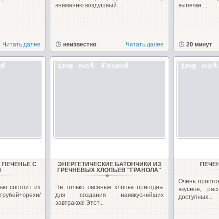
вниманию воздушный...
выпечке....
Читать далее
неизвестно
Читать далее
20 минут
 ПЕЧЕНЬЕ С
ЭНЕРГЕТИЧЕСКИЕ БАТОНЧИКИ ИЗ
ПЕЧЕ
М
ГРЕЧНЕВЫХ ХЛОПЬЕВ "ГРАНОЛА"
Очень простое
ью состоит из
Не только овсяные хлопья пригодны
вкусное, ра
трубей+орехи/
для создания наивкуснейших
доступных...
завтраков! Этот...