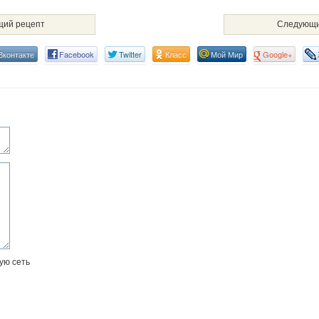
ий рецепт
Следующи
Вконтакте
Facebook
Twitter
Класс
Мой Мир
Google+
ую сеть