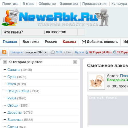
Политика
В мире
Общество
Экономика
Происшествия
Культура
Главная
Все темы
Россия
Каналы
[+] Добавить новость
И
Сегодня:
6 августа 2026 г.
MSK
21
:
42
Курсы:
80.93 руб (-0.20)
93.19 руб
Категории рецептов
Сметанное лако
Салаты
(10495)
Автор:
Пов
Супы
(4506)
Поварёнок 3
Мясо
(8919)
301 прос
Птица и яйца
(7361)
Рыба
(3698)
Овощи
(1583)
Десерты
(10780)
Выпечка
(15352)
Соусы
(874)