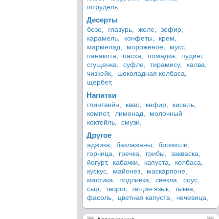
штрудель,
Десерты
безе,
глазурь,
желе,
зефир,
карамель,
конфеты,
крем,
мармелад,
мороженое,
мусс,
панакота,
пасха,
помадка,
пудинг,
сгущенка,
суфле,
тирамису,
халва,
чизкейк,
шоколадная колбаса,
щербет,
Напитки
глинтвейн,
квас,
кефир,
кисель,
компот,
лимонад,
молочный
коктейль,
смузи,
Другое
аджика,
баклажаны,
брокколи,
горчица,
гречка,
грибы,
закваска,
йогурт,
кабачки,
капуста,
колбаса,
кускус,
майонез,
маскарпоне,
мастика,
подливка,
свекла,
соус,
сыр,
творог,
тещин язык,
тыква,
фасоль,
цветная капуста,
чечевица,