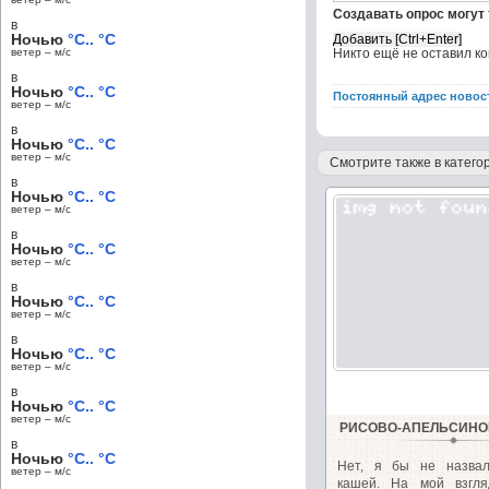
Создавать опрос могут
в
Ночью
°C.. °C
ветер – м/c
Никто ещё не оставил к
в
Ночью
°C.. °C
Постоянный адрес новос
ветер – м/c
в
Ночью
°C.. °C
ветер – м/c
Смотрите также в категор
в
Ночью
°C.. °C
ветер – м/c
в
Ночью
°C.. °C
ветер – м/c
в
Ночью
°C.. °C
ветер – м/c
в
Ночью
°C.. °C
ветер – м/c
в
Ночью
°C.. °C
ветер – м/c
РИСОВО-АПЕЛЬСИНО
в
Ночью
°C.. °C
Нет, я бы не назва
ветер – м/c
кашей. На мой взгл