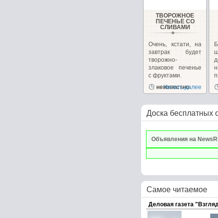
ТВОРОЖНОЕ
ПЕЧЕНЬЕ СО
СЛИВАМИ
Очень, кстати, на
завтрак будет
ш
творожно-
д
злаковое печенье
с фруктами.
п
неизвестно
Читать далее
р
Доска бесплатных 
Объявления на NewsR
Самое читаемое