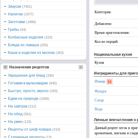
Закуски
(7401)
Категория:
Напитки
(1977)
Заготовки
(1886)
Добавлено:
Грибы
(54)
Время приготовления:
Колбасные изделия
(103)
Кол-во порций:
Блюда из лаваша
(293)
Каши и изделия из молока
(363)
Национальная кухня
Кухня
Назначения рецептов
Ингридиенты для приг
Украшения для блюд
(330)
Инжир
Готовим в мультиварке
(845)
Фундук
Быстро, просто, вкусно
(293)
Едим на природе
(1566)
Сахар
На завтрак
(212)
Вода
На обед
(561)
Личные впечатления о 
На ужин
(123)
Данный рецепт легок в при
Рецепты от шеф-повара
(215)
ароматным, мягким и слад
Старинные рецепты
(13)