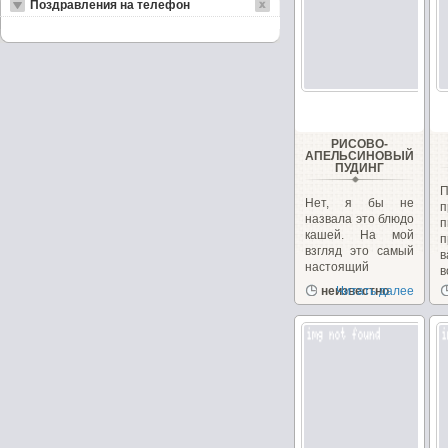
Поздравления на телефон
РИСОВО-
АПЕЛЬСИНОВЫЙ
ПУДИНГ
Нет, я бы не
п
назвала это блюдо
кашей. На мой
п
взгляд это самый
в
настоящий
в
пудинг....
неизвестно
Читать далее