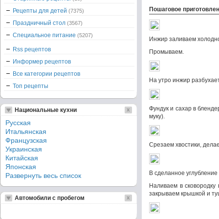
Пошаговое приготовле
Рецепты для детей
(7375)
Праздничный стол
(3567)
Специальное питание
(5207)
Инжир заливаем холодно
Rss рецептов
Промываем.
Информер рецептов
Все категории рецептов
На утро инжир разбухает
Топ рецепты
Фундук и сахар в блендер
Национальные кухни
муку).
Русская
Итальянская
Французская
Срезаем хвостики, делае
Украинская
Китайская
Японская
В сделанное углубление 
Развернуть весь список
Наливаем в сковородку
закрываем крышкой и ту
Автомобили с пробегом