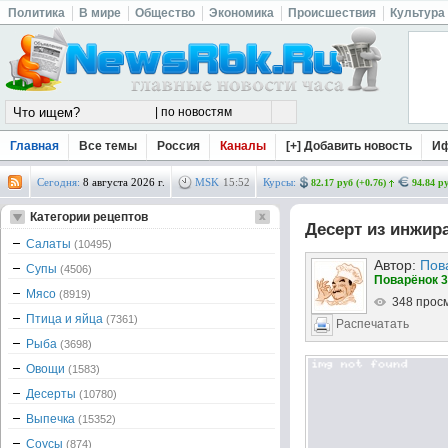
Политика
В мире
Общество
Экономика
Происшествия
Культура
Главная
Все темы
Россия
Каналы
[+] Добавить новость
И
Сегодня:
8 августа 2026 г.
MSK
15
:
52
Курсы:
82.17 руб (+0.76)
94.84 ру
Категории рецептов
Десерт из инжир
Салаты
(10495)
Автор:
Пов
Супы
(4506)
Поварёнок 3
Мясо
(8919)
348 прос
Птица и яйца
(7361)
Распечатать
Рыба
(3698)
Овощи
(1583)
Десерты
(10780)
Выпечка
(15352)
Соусы
(874)