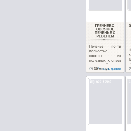
ГРЕЧНЕВО-
ОВСЯНОЕ
ПЕЧЕНЬЕ С
РЕВЕНЕМ
Печенье почти
Н
полностью
х
состоит из
полезных хлопьев
н
и отрубей+орехи/
30 минут
Читать далее
з
семечки,...