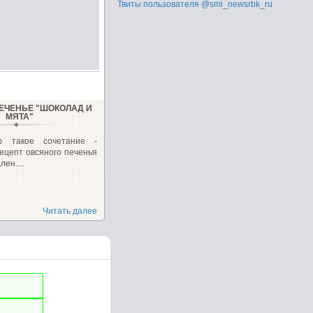
Твиты пользователя @smi_newsrbk_ru
ЕЧЕНЬЕ "ШОКОЛАД И
МЯТА"
ю такое сочетание -
ецепт овсяного печенья
ен....
Читать далее