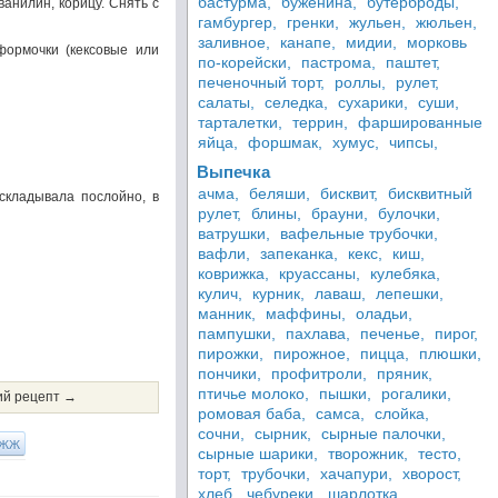
бастурма,
буженина,
бутерброды,
анилин, корицу. Снять с
гамбургер,
гренки,
жульен,
жюльен,
заливное,
канапе,
мидии,
морковь
формочки (кексовые или
по-корейски,
пастрома,
паштет,
печеночный торт,
роллы,
рулет,
салаты,
селедка,
сухарики,
суши,
тарталетки,
террин,
фаршированные
яйца,
форшмак,
хумус,
чипсы,
Выпечка
ачма,
беляши,
бисквит,
бисквитный
аскладывала послойно, в
рулет,
блины,
брауни,
булочки,
ватрушки,
вафельные трубочки,
вафли,
запеканка,
кекс,
киш,
коврижка,
круассаны,
кулебяка,
кулич,
курник,
лаваш,
лепешки,
манник,
маффины,
оладьи,
пампушки,
пахлава,
печенье,
пирог,
пирожки,
пирожное,
пицца,
плюшки,
пончики,
профитроли,
пряник,
птичье молоко,
пышки,
рогалики,
й рецепт →
ромовая баба,
самса,
слойка,
сочни,
сырник,
сырные палочки,
ЖЖ
сырные шарики,
творожник,
тесто,
торт,
трубочки,
хачапури,
хворост,
хлеб,
чебуреки,
шарлотка,