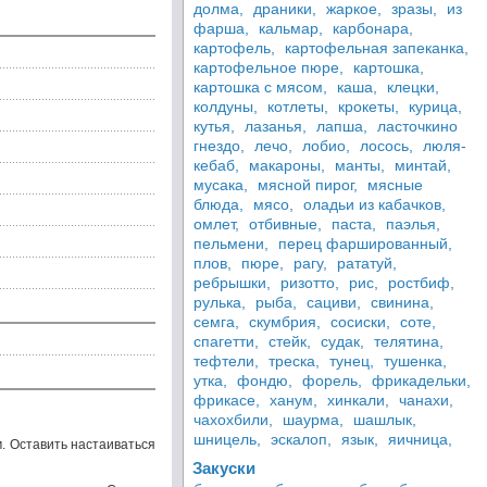
долма,
драники,
жаркое,
зразы,
из
фарша,
кальмар,
карбонара,
картофель,
картофельная запеканка,
картофельное пюре,
картошка,
картошка с мясом,
каша,
клецки,
колдуны,
котлеты,
крокеты,
курица,
кутья,
лазанья,
лапша,
ласточкино
гнездо,
лечо,
лобио,
лосось,
люля-
кебаб,
макароны,
манты,
минтай,
мусака,
мясной пирог,
мясные
блюда,
мясо,
оладьи из кабачков,
омлет,
отбивные,
паста,
паэлья,
пельмени,
перец фаршированный,
плов,
пюре,
рагу,
рататуй,
ребрышки,
ризотто,
рис,
ростбиф,
рулька,
рыба,
сациви,
свинина,
семга,
скумбрия,
сосиски,
соте,
спагетти,
стейк,
судак,
телятина,
тефтели,
треска,
тунец,
тушенка,
утка,
фондю,
форель,
фрикадельки,
фрикасе,
ханум,
хинкали,
чанахи,
чахохбили,
шаурма,
шашлык,
шницель,
эскалоп,
язык,
яичница,
. Оставить настаиваться
Закуски