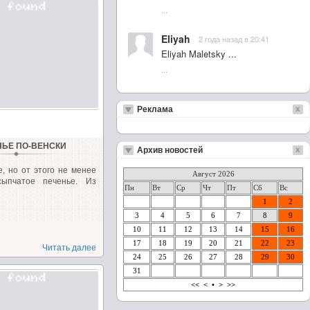
...
Eliyah
2 года назад в 20:41
Eliyah Maletsky ...
...
Реклама
НЬЕ ПО-ВЕНСКИ
Архив новостей
, но от этого не менее
Август 2026
ссыпчатое печенье. Из
Пн
Вт
Ср
Чт
Пт
Сб
Вс
1
2
3
4
5
6
7
8
9
10
11
12
13
14
15
16
17
18
19
20
21
22
23
Читать далее
24
25
26
27
28
29
30
31
<<
<
•
>
>>