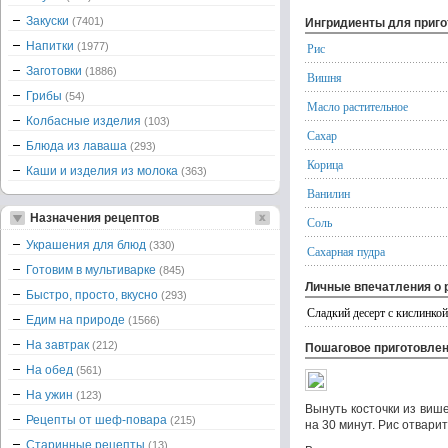
Закуски
(7401)
Ингридиенты для приг
Напитки
(1977)
Рис
Заготовки
(1886)
Вишня
Грибы
(54)
Масло растительное
Колбасные изделия
(103)
Сахар
Блюда из лаваша
(293)
Корица
Каши и изделия из молока
(363)
Ванилин
Назначения рецептов
Соль
Украшения для блюд
(330)
Сахарная пудра
Готовим в мультиварке
(845)
Личные впечатления о 
Быстро, просто, вкусно
(293)
Сладкий десерт с кислинкой
Едим на природе
(1566)
На завтрак
(212)
Пошаговое приготовле
На обед
(561)
На ужин
(123)
Вынуть косточки из виш
Рецепты от шеф-повара
(215)
на 30 минут. Рис отвари
Старинные рецепты
(13)