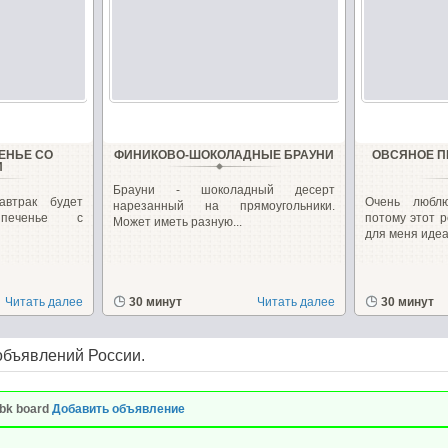
ЕНЬЕ СО
ФИНИКОВО-ШОКОЛАДНЫЕ БРАУНИ
ОВСЯНОЕ П
И
Брауни - шоколадный десерт
автрак будет
Очень любл
нарезанный на прямоугольники.
е печенье с
потому этот р
Может иметь разную...
для меня идеал
Читать далее
30 минут
Читать далее
30 минут
объявлений России.
bk board
Добавить объявление