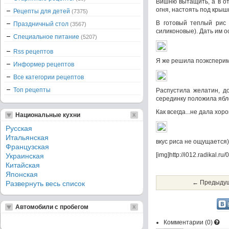
Вишню вытащить, а в от
огня, настоять под крыш
Рецепты для детей
(7375)
В готовый теплый рис 
Праздничный стол
(3567)
силиконовые). Дать им о
Специальное питание
(5207)
Rss рецептов
Я же решила поэксперим
Информер рецептов
Все категории рецептов
Топ рецепты
Распустила желатин, до
серединку положила ябл
Как всегда...не дала хор
Национальные кухни
Русская
Итальянская
вкус риса не ощущается)
Французская
[img]http://i012.radikal.r
Украинская
Китайская
Японская
← Предыдущ
Развернуть весь список
Автомобили с пробегом
Комментарии (
0
)