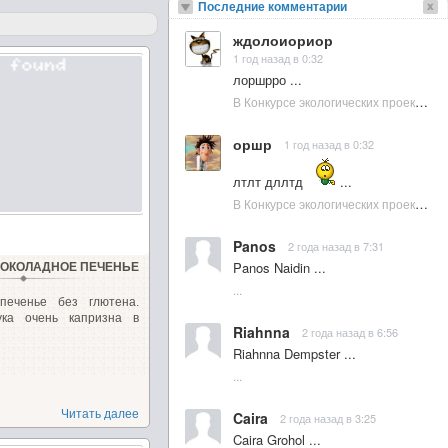
Последние комментарии
ждолоиориор
1 год назад в 0:32
лоршрро ...
В Конкурсе экологических проектов в Подмосковье активно участвовала молодежь :: NewsRbk.ru...
оршр
1 год назад в 0:32
лтлт дллтд
...
В Конкурсе экологических проектов в Подмосковье активно участвовала молодежь :: NewsRbk.ru...
Panos
2 года назад в 7:31
Panos Naidin ...
ОКОЛАДНОЕ ПЕЧЕНЬЕ
...
печенье без глютена.
ука очень капризна в
Riahnna
2 года назад в 6:56
Riahnna Dempster ...
...
Читать далее
Caira
2 года назад в 3:25
Caira Grohol ...