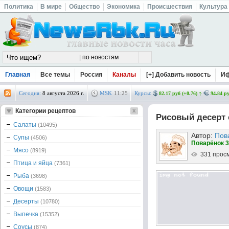
Политика
В мире
Общество
Экономика
Происшествия
Культура
Главная
Все темы
Россия
Каналы
[+] Добавить новость
И
Сегодня:
8 августа 2026 г.
MSK
11
:
25
Курсы:
82.17 руб (+0.76)
94.84 ру
Категории рецептов
Рисовый десерт 
Салаты
(10495)
Автор:
Пов
Супы
(4506)
Поварёнок 3
Мясо
(8919)
331 прос
Птица и яйца
(7361)
Рыба
(3698)
Овощи
(1583)
Десерты
(10780)
Выпечка
(15352)
Соусы
(874)