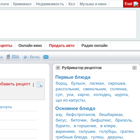
Ещё
логи
Криминал
Недвижимость
Кхл
Музыка и кино
ецепты
Онлайн кино
Продать авто
Радио онлайн
PDA
ое
@
- Почта
Рубрикатор рецептов
Первые блюда
борщ,
бульон,
лагман,
окрошка,
обавить рецепт
|
рассольник,
свекольник,
солянка,
суп,
уха,
харчо,
холодец,
шурпа,
щи из капусты,
десерты
Основное блюдо
азу,
бефстроганов,
бешбармак,
бигус,
биточки,
бифштекс,
бризоль,
бурито,
в горшочке,
в кляре,
вареники,
галушки,
голубцы,
гратен,
грибные блюда,
гуляш,
деруны,