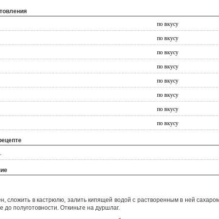
отовления
по вкусу
по вкусу
по вкусу
по вкусу
по вкусу
по вкусу
по вкусу
по вкусу
рецепте
.
ние
ен, сложить в кастрюлю, залить кипящей водой с растворенным в ней сахаром
те до полуготовности. Откиньте на дуршлаг.