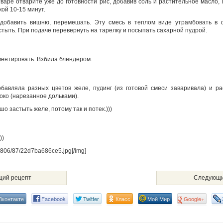
варе отварите уже до готовности рис, добавив соль и растительное масло, в
кой 10-15 минут.
добавить вишню, перемешать. Эту смесь в теплом виде утрамбовать в 
стыть. При подаче перевернуть на тарелку и посыпать сахарной пудрой.
ентировать. Взбила блендером.
бавляла разных цветов желе, пудинг (из готовой смеси заваривала) и р
око (нарезанное дольками).
ошо застыть желе, потому так и потек.)))
))
u/0806/87/22d7ba686ce5.jpg[/img]
ий рецепт
Следующи
Вконтакте
Facebook
Twitter
Класс
Мой Мир
Google+