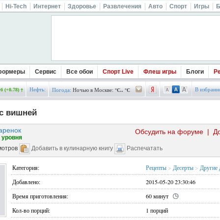
Hi-Tech
Интернет
Здоровье
Развлечения
Авто
Спорт
Игры
Б
формеры
Сервис
Все обои
Спорт Live
Флеш игры
Блоги
Р
Нефть:
В избранн
б (+0.78)
Погода:
Ночью в Москве:
°C.. °C
с вишней
аренок
Обсудить на форуме
|
Д
 уровня
мотров
Добавить в кулинарную книгу
Распечатать
Категория:
Рецепты
>
Десерты
>
Другие 
Добавлено:
2015-05-20 23:30:46
Время приготовления:
60 минут
Кол-во порций:
1 порций