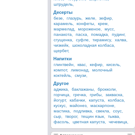
штрудель,
Десерты
безе,
глазурь,
желе,
зефир,
карамель,
конфеты,
крем,
мармелад,
мороженое,
мусс,
панакота,
пасха,
помадка,
пудинг,
сгущенка,
суфле,
тирамису,
халва,
чизкейк,
шоколадная колбаса,
щербет,
Напитки
глинтвейн,
квас,
кефир,
кисель,
компот,
лимонад,
молочный
коктейль,
смузи,
Другое
аджика,
баклажаны,
брокколи,
горчица,
гречка,
грибы,
закваска,
йогурт,
кабачки,
капуста,
колбаса,
кускус,
майонез,
маскарпоне,
мастика,
подливка,
свекла,
соус,
сыр,
творог,
тещин язык,
тыква,
фасоль,
цветная капуста,
чечевица,