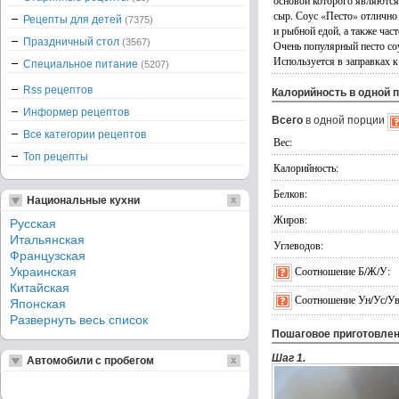
основой которого являются
сыр. Соус «Песто» отлично
Рецепты для детей
(7375)
и рыбной едой, а также част
Праздничный стол
(3567)
Очень популярный песто соу
Используется в заправках к
Специальное питание
(5207)
Rss рецептов
Калорийность в одной 
Информер рецептов
Всего
в одной порции
Все категории рецептов
Вес:
Топ рецепты
Калорийность:
Белков:
Национальные кухни
Жиров:
Русская
Итальянская
Углеводов:
Французская
Соотношение Б/Ж/У:
Украинская
Китайская
Соотношение Ун/Ус/Ув
Японская
Развернуть весь список
Пошаговое приготовле
Шаг 1.
Автомобили с пробегом