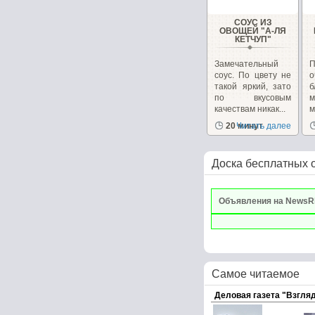
СОУС ИЗ
ОВОЩЕЙ "А-ЛЯ
КЕТЧУП"
Замечательный
соус. По цвету не
такой яркий, зато
б
по вкусовым
качествам никак...
м
20 минут
Читать далее
Доска бесплатных 
Объявления на NewsR
Самое читаемое