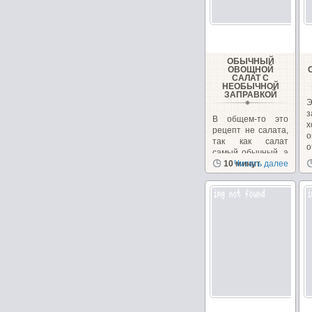
ОБЫЧНЫЙ
ОВОЩНОЙ
САЛАТ С
НЕОБЫЧНОЙ
ЗАПРАВКОЙ
В общем-то это
х
рецепт не салата,
о
так как салат
о
самый обычный, а
з
рецепт заправки.
10 минут
Читать далее