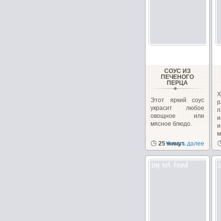
СОУС ИЗ
ПЕЧЕНОГО
ПЕРЦА
Х
Этот яркий соус
р
украсит любое
п
овощное или
мясное блюдо.
м
25 минут
Читать далее