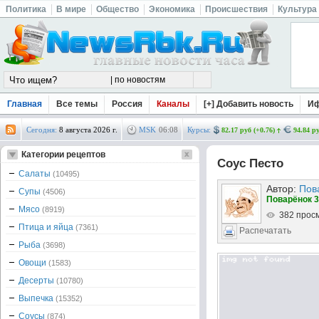
Политика
В мире
Общество
Экономика
Происшествия
Культура
Главная
Все темы
Россия
Каналы
[+] Добавить новость
И
Сегодня:
8 августа 2026 г.
MSK
06
:
08
Курсы:
82.17 руб (+0.76)
94.84 ру
Категории рецептов
Соус Песто
Салаты
(10495)
Автор:
Пов
Супы
(4506)
Поварёнок 3
Мясо
(8919)
382 прос
Птица и яйца
(7361)
Распечатать
Рыба
(3698)
Овощи
(1583)
Десерты
(10780)
Выпечка
(15352)
Соусы
(874)