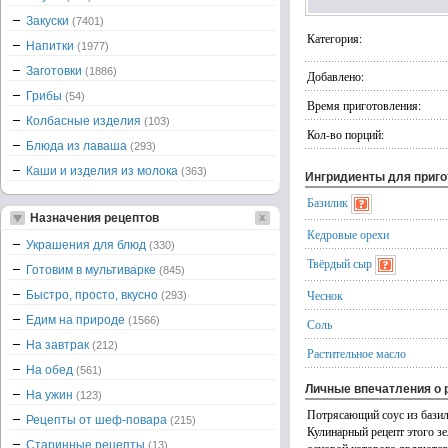
Закуски
(7401)
Категория:
Напитки
(1977)
Заготовки
(1886)
Добавлено:
Грибы
(54)
Время приготовления:
Колбасные изделия
(103)
Кол-во порций:
Блюда из лаваша
(293)
Каши и изделия из молока
(363)
Ингридиенты для приг
Базилик
Назначения рецептов
Кедровые орехи
Украшения для блюд
(330)
Твёрдый сыр
Готовим в мультиварке
(845)
Чеснок
Быстро, просто, вкусно
(293)
Едим на природе
(1566)
Соль
На завтрак
(212)
Растительное масло
На обед
(561)
Личные впечатления о 
На ужин
(123)
Потрясающий соус из базил
Рецепты от шеф-повара
(215)
Кулинарный рецепт этого зе
Старинные рецепты
(13)