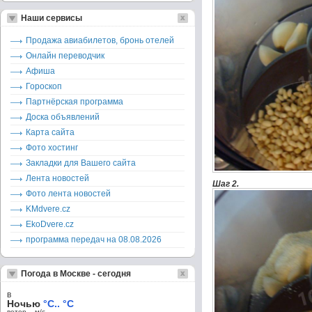
Наши сервисы
Продажа авиабилетов, бронь отелей
Онлайн переводчик
Афиша
Гороскоп
Партнёрская программа
Доска объявлений
Карта сайта
Фото хостинг
Закладки для Вашего сайта
Лента новостей
Шаг 2.
Фото лента новостей
KMdvere.cz
EkoDvere.cz
программа передач на 08.08.2026
Погода в Москве - сегодня
в
Ночью
°C.. °C
ветер – м/c