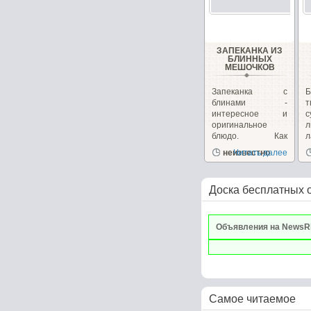
ЗАПЕКАНКА ИЗ
БЛИННЫХ
МЕШОЧКОВ
Запеканка с
блинами -
интересное и
оригинальное
л
блюдо. Как
л
правило, мы
в
неизвестно
Читать далее
привыкли...
Ш
Доска бесплатных 
Объявления на NewsR
Самое читаемое