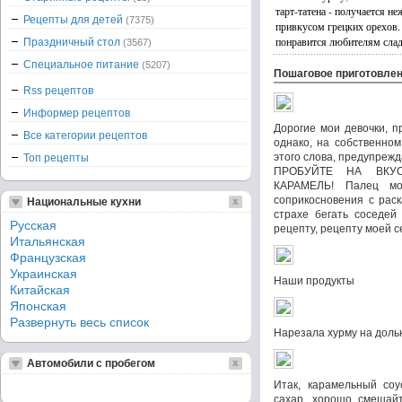
тарт-татена - получается н
Рецепты для детей
(7375)
привкусом грецких орехов.
понравится любителям слад
Праздничный стол
(3567)
Специальное питание
(5207)
Пошаговое приготовле
Rss рецептов
Информер рецептов
Дорогие мои девочки, п
Все категории рецептов
однако, на собственно
этого слова, предупре
Топ рецепты
ПРОБУЙТЕ НА ВКУ
КАРАМЕЛЬ! Палец мо
соприкосновения с рас
Национальные кухни
страхе бегать соседей
Русская
рецепту, рецепту моей с
Итальянская
Французская
Украинская
Наши продукты
Китайская
Японская
Развернуть весь список
Нарезала хурму на дольк
Автомобили с пробегом
Итак, карамельный соу
сахар, хорошо смешайт