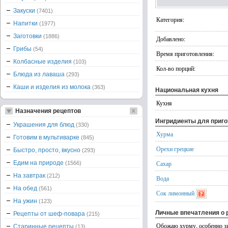
Закуски
(7401)
Категория:
Напитки
(1977)
Заготовки
(1886)
Добавлено:
Грибы
(54)
Время приготовления:
Колбасные изделия
(103)
Кол-во порций:
Блюда из лаваша
(293)
Каши и изделия из молока
(363)
Национальная кухня
Кухня
Назначения рецептов
Ингридиенты для приг
Украшения для блюд
(330)
Хурма
Готовим в мультиварке
(845)
Орехи грецкие
Быстро, просто, вкусно
(293)
Едим на природе
Сахар
(1566)
На завтрак
(212)
Вода
На обед
(561)
Сок лимонный
На ужин
(123)
Личные впечатления о 
Рецепты от шеф-повара
(215)
Обожаю хурму, особенно зи
Старинные рецепты
(13)