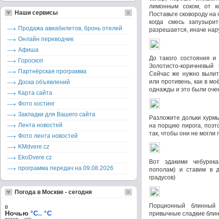
лимонным соком, от ко
Наши сервисы
Поставьте сковороду на 
когда смесь запузыри
Продажа авиабилетов, бронь отелей
разрешается, иначе нар
Онлайн переводчик
Афиша
До такого состояния и
Гороскоп
Золотисто-коричневый 
Партнёрская программа
Сейчас же нужно вылит
или противень, как в мо
Доска объявлений
однажды и это были очен
Карта сайта
Фото хостинг
Закладки для Вашего сайта
Разложите дольки хурмы
Лента новостей
на порцию пирога, поэт
так, чтобы они не могли 
Фото лента новостей
KMdvere.cz
EkoDvere.cz
Вот эдакими чебурек
программа передач на 09.08.2026
пополам) и ставим в д
градусов)
Погода в Москве - сегодня
Порционный блинный 
в
Ночью
°C.. °C
привычные сладкие блин
ветер – м/c