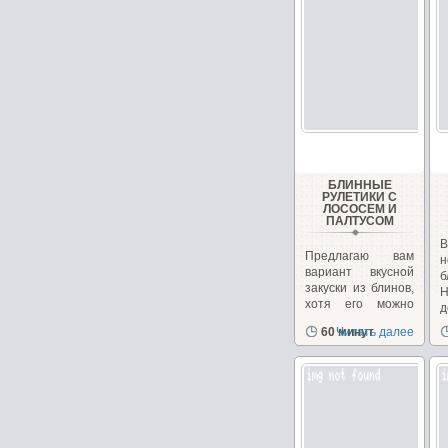
БЛИННЫЕ
РУЛЕТИКИ С
ЛОСОСЕМ И
ПАЛТУСОМ
В
Предлагаю вам
н
вариант вкусной
б
закуски из блинов,
Н
хотя его можно
д
использовать...
п
60 минут
Читать далее
в