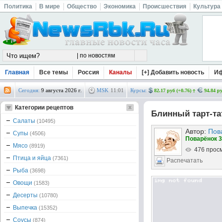
Политика
В мире
Общество
Экономика
Происшествия
Культура
Главная
Все темы
Россия
Каналы
[+] Добавить новость
И
Сегодня:
9 августа 2026 г.
MSK
11
:
01
Курсы:
82.17 руб (+0.76)
94.84 ру
Категории рецептов
Блинный тарт-та
Салаты
(10495)
Автор:
Пов
Супы
(4506)
Поварёнок 3
Мясо
(8919)
476 прос
Птица и яйца
(7361)
Распечатать
Рыба
(3698)
Овощи
(1583)
Десерты
(10780)
Выпечка
(15352)
Соусы
(874)