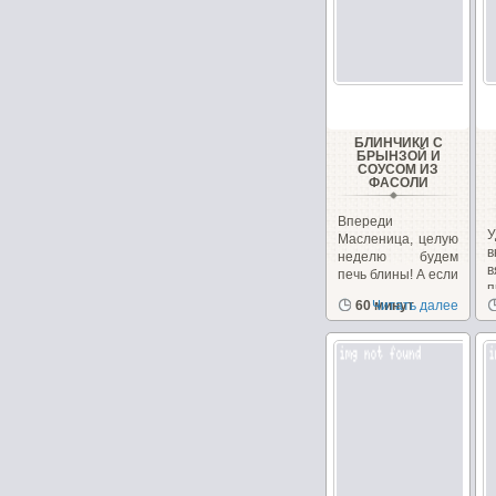
БЛИНЧИКИ С
БРЫНЗОЙ И
СОУСОМ ИЗ
ФАСОЛИ
Впереди
У
Масленица, целую
в
неделю будем
печь блины! А если
вам надоели
60 минут
Читать далее
с
традиционные...
н