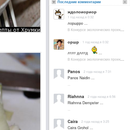
Последние комментарии
ждолоиориор
1 год назад в 0:32
лоршрро ...
В Конкурсе экологических проектов в Подмосковье активно участвовала молодежь :: NewsRbk.ru...
оршр
1 год назад в 0:32
лтлт дллтд
...
В Конкурсе экологических проектов в Подмосковье активно участвовала молодежь :: NewsRbk.ru...
Panos
2 года назад в 7:31
Panos Naidin ...
...
Riahnna
2 года назад в 6:56
Riahnna Dempster ...
...
Caira
2 года назад в 3:25
Caira Grohol ...