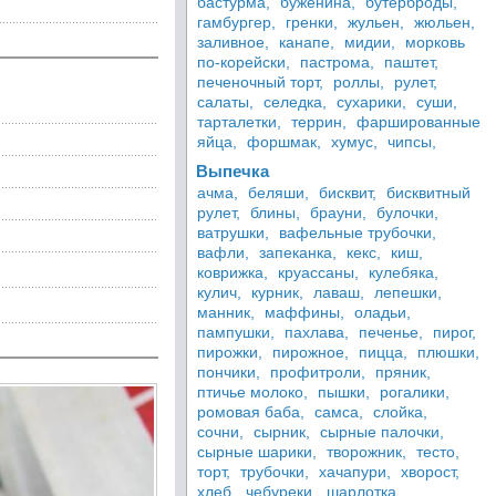
бастурма,
буженина,
бутерброды,
гамбургер,
гренки,
жульен,
жюльен,
заливное,
канапе,
мидии,
морковь
по-корейски,
пастрома,
паштет,
печеночный торт,
роллы,
рулет,
салаты,
селедка,
сухарики,
суши,
тарталетки,
террин,
фаршированные
яйца,
форшмак,
хумус,
чипсы,
Выпечка
ачма,
беляши,
бисквит,
бисквитный
рулет,
блины,
брауни,
булочки,
ватрушки,
вафельные трубочки,
вафли,
запеканка,
кекс,
киш,
коврижка,
круассаны,
кулебяка,
кулич,
курник,
лаваш,
лепешки,
манник,
маффины,
оладьи,
пампушки,
пахлава,
печенье,
пирог,
пирожки,
пирожное,
пицца,
плюшки,
пончики,
профитроли,
пряник,
птичье молоко,
пышки,
рогалики,
ромовая баба,
самса,
слойка,
сочни,
сырник,
сырные палочки,
сырные шарики,
творожник,
тесто,
торт,
трубочки,
хачапури,
хворост,
хлеб,
чебуреки,
шарлотка,