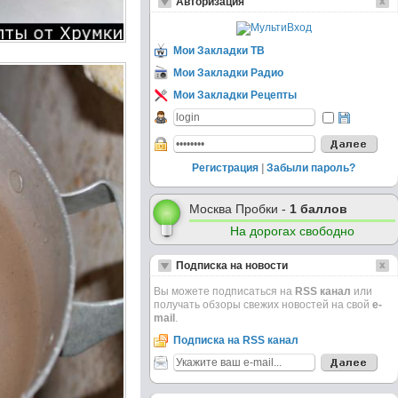
Авторизация
Мои Закладки ТВ
Мои Закладки Радио
Мои Закладки Рецепты
Регистрация
|
Забыли пароль?
Москва Пробки -
1 баллов
На дорогах свободно
Подписка на новости
Вы можете подписаться на
RSS канал
или
получать обзоры свежих новостей на свой
e-
mail
.
Подписка на RSS канал