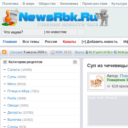
Политика
В мире
Общество
Экономика
Происшествия
Культура
Главная
Все темы
Россия
Каналы
[+] Добавить новость
И
Сегодня:
9 августа 2026 г.
MSK
10
:
23
Курсы:
82.17 руб (+0.76)
94.84 ру
Категории рецептов
Суп из чечевицы
Салаты
(10495)
Автор:
Пов
Супы
(4506)
Поварёнок 3
Мясо
(8919)
619 прос
Птица и яйца
(7361)
Рыба
(3698)
Овощи
(1583)
Десерты
(10780)
Выпечка
(15352)
Соусы
(874)