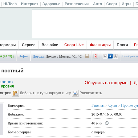
Hi-Tech
Интернет
Здоровье
Развлечения
Авто
Спорт
Игры
Б
формеры
Сервис
Все обои
Спорт Live
Флеш игры
Блоги
Р
Нефть:
В избранн
б (+0.78)
Погода:
Ночью в Москве:
°C.. °C
 постный
аренок
Обсудить на форуме
|
Д
 уровня
мотров
Добавить в кулинарную книгу
Распечатать
Категория:
Рецепты
>
Супы
>
Прочие су
Добавлено:
2015-07-16 00:00:05
Время приготовления:
40 мин
Кол-во порций:
6 порций