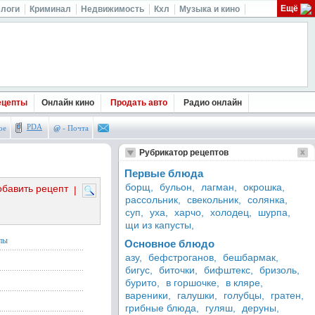
Ещё
логи
Криминал
Недвижимость
Кхл
Музыка и кино
ецепты
Онлайн кино
Продать авто
Радио онлайн
PDA
ое
@
- Почта
Рубрикатор рецептов
Первые блюда
борщ,
бульон,
лагман,
окрошка,
обавить рецепт
|
рассольник,
свекольник,
солянка,
суп,
уха,
харчо,
холодец,
шурпа,
щи из капусты,
пы
Основное блюдо
азу,
бефстроганов,
бешбармак,
бигус,
биточки,
бифштекс,
бризоль,
бурито,
в горшочке,
в кляре,
вареники,
галушки,
голубцы,
гратен,
грибные блюда,
гуляш,
деруны,