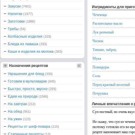
Закуски
(7401)
Ингридиенты для приг
Напитки
(1977)
Чечевица
Заготовки
(1886)
Растительное масло
Грибы
(54)
Лук репчатый
Колбасные изделия
(103)
Чеснок
Блюда из лаваша
(293)
Тимьян, чабрец
Каши и изделия из молока
(363)
Мука
Назначения рецептов
Помидоры
Украшения для блюд
(330)
Соль
Готовим в мультиварке
(845)
Перец красный молотый
Быстро, просто, вкусно
(293)
Петрушка
Едим на природе
(1566)
На завтрак
Личные впечатления о 
(212)
Суп постный, но очень вку
На обед
(561)
На ужин
(123)
Не скажу, что суп из чечев
поэтому готовлю его во вре
Рецепты от шеф-повара
(215)
рецепт напоминает наш горо
Старинные рецепты
(13)