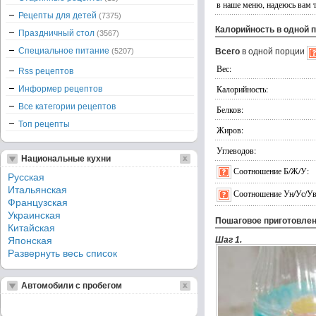
в наше меню, надеюсь вам 
Рецепты для детей
(7375)
Калорийность в одной 
Праздничный стол
(3567)
Специальное питание
(5207)
Всего
в одной порции
Вес:
Rss рецептов
Калорийность:
Информер рецептов
Все категории рецептов
Белков:
Топ рецепты
Жиров:
Углеводов:
Национальные кухни
Соотношение Б/Ж/У:
Русская
Итальянская
Соотношение Ун/Ус/Ув
Французская
Украинская
Пошаговое приготовле
Китайская
Японская
Шаг 1.
Развернуть весь список
Автомобили с пробегом