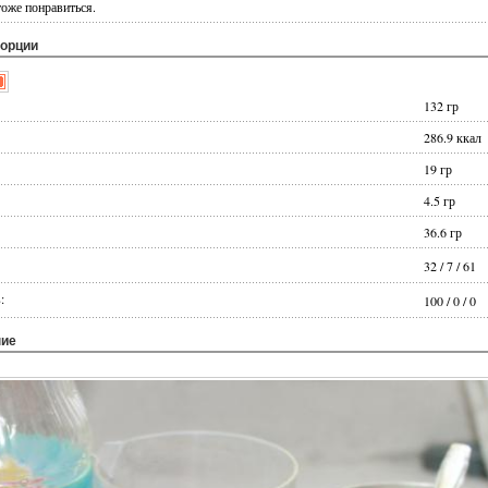
тоже понравиться.
порции
132
гр
286.9
ккал
19
гр
4.5
гр
36.6
гр
32
/
7
/
61
:
100
/
0
/
0
ние