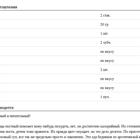
отовления
2 стак.
20 гр
1 шт.
2 зубч.
по вкусу
по вкусу
2 шт.
по вкусу
по вкусу
1 пуч.
рецепте
сный и питательный!
ицы постный поможет кому-нибудь похудеть, нет, он достаточно калорийный. Но готовить 
мя поста, детям тоже нравится. Их правда цвет смущает, но это дело десятое. По приг
ховый суп, все так же предельно просто и лаконично. Это еда бедняков из аргентинской