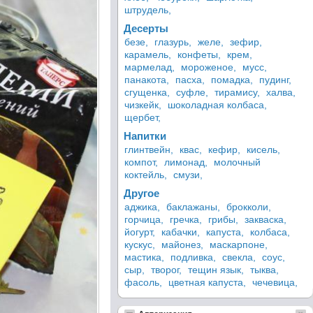
штрудель,
Десерты
безе,
глазурь,
желе,
зефир,
карамель,
конфеты,
крем,
мармелад,
мороженое,
мусс,
панакота,
пасха,
помадка,
пудинг,
сгущенка,
суфле,
тирамису,
халва,
чизкейк,
шоколадная колбаса,
щербет,
Напитки
глинтвейн,
квас,
кефир,
кисель,
компот,
лимонад,
молочный
коктейль,
смузи,
Другое
аджика,
баклажаны,
брокколи,
горчица,
гречка,
грибы,
закваска,
йогурт,
кабачки,
капуста,
колбаса,
кускус,
майонез,
маскарпоне,
мастика,
подливка,
свекла,
соус,
сыр,
творог,
тещин язык,
тыква,
фасоль,
цветная капуста,
чечевица,