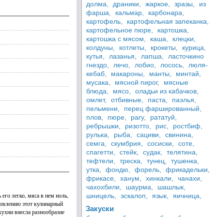
долма,
драники,
жаркое,
зразы,
из
фарша,
кальмар,
карбонара,
картофель,
картофельная запеканка,
картофельное пюре,
картошка,
картошка с мясом,
каша,
клецки,
колдуны,
котлеты,
крокеты,
курица,
кутья,
лазанья,
лапша,
ласточкино
гнездо,
лечо,
лобио,
лосось,
люля-
кебаб,
макароны,
манты,
минтай,
мусака,
мясной пирог,
мясные
блюда,
мясо,
оладьи из кабачков,
омлет,
отбивные,
паста,
паэлья,
пельмени,
перец фаршированный,
плов,
пюре,
рагу,
рататуй,
ребрышки,
ризотто,
рис,
ростбиф,
рулька,
рыба,
сациви,
свинина,
семга,
скумбрия,
сосиски,
соте,
спагетти,
стейк,
судак,
телятина,
тефтели,
треска,
тунец,
тушенка,
утка,
фондю,
форель,
фрикадельки,
фрикасе,
ханум,
хинкали,
чанахи,
чахохбили,
шаурма,
шашлык,
его легко, мяса в нем ноль,
шницель,
эскалоп,
язык,
яичница,
отовлению этот кулинарный
Закуски
 кухни внесла разнообразие