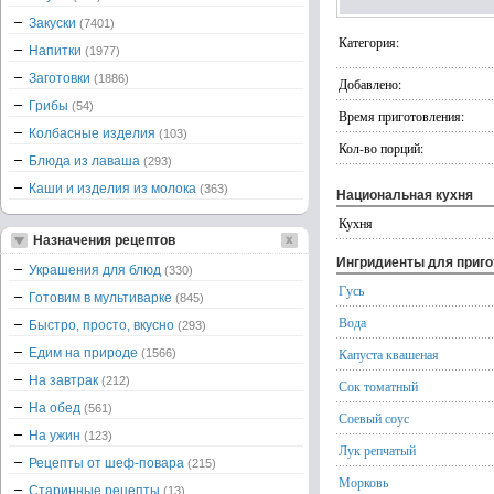
Закуски
(7401)
Категория:
Напитки
(1977)
Заготовки
(1886)
Добавлено:
Грибы
(54)
Время приготовления:
Колбасные изделия
(103)
Кол-во порций:
Блюда из лаваша
(293)
Каши и изделия из молока
(363)
Национальная кухня
Кухня
Назначения рецептов
Ингридиенты для приг
Украшения для блюд
(330)
Гусь
Готовим в мультиварке
(845)
Вода
Быстро, просто, вкусно
(293)
Едим на природе
Капуста квашеная
(1566)
На завтрак
(212)
Сок томатный
На обед
(561)
Соевый соус
На ужин
(123)
Лук репчатый
Рецепты от шеф-повара
(215)
Морковь
Старинные рецепты
(13)