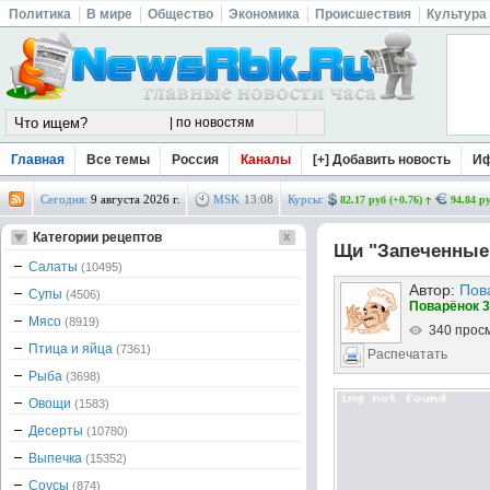
Политика
В мире
Общество
Экономика
Происшествия
Культура
Главная
Все темы
Россия
Каналы
[+] Добавить новость
И
Сегодня:
9 августа 2026 г.
MSK
13
:
08
Курсы:
82.17 руб (+0.76)
94.84 ру
Категории рецептов
Щи "Запеченные"
Салаты
(10495)
Автор:
Пов
Супы
(4506)
Поварёнок 3
Мясо
(8919)
340 прос
Птица и яйца
(7361)
Распечатать
Рыба
(3698)
Овощи
(1583)
Десерты
(10780)
Выпечка
(15352)
Соусы
(874)