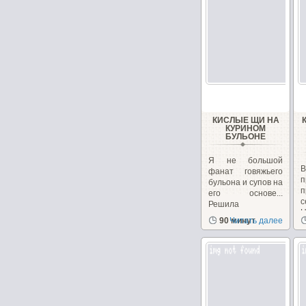
КИСЛЫЕ ЩИ НА
КУРИНОМ
БУЛЬОНЕ
Я не большой
фанат говяжьего
п
бульона и супов на
п
его основе...
с
Решила
заменить...
90 минут
Читать далее
с