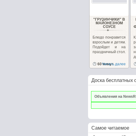
"ГРУЗИНЧИКИ" В
МАЙОНЕЗНОМ
СОУСЕ
Блюдо понравится
К
взрослым и детям.
р
Подойдет и на
з
праздничный стол.
д
г
60 минут
Читать далее
Доска бесплатных 
Объявления на NewsR
Самое читаемое