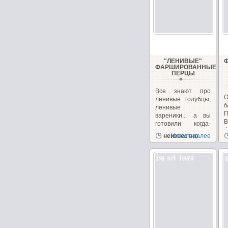
"ЛЕНИВЫЕ"
ФАРШИРОВАННЫЕ
ПЕРЦЫ
Все знают про
О
ленивые голубцы,
б
ленивые
вареники... а вы
готовили когда-
ф
нибудь...
неизвестно
Читать далее
с