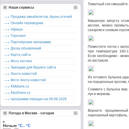
Томатный сок смешайте 
Наши сервисы
Продажа авиабилетов, бронь отелей
Квашеную капусту отож
Онлайн переводчик
кислая, можно промыть
Афиша
сахаром и соевым соусо
Гороскоп
Партнёрская программа
Поместите лоток с капус
Доска объявлений
при температуре 160-1
Карта сайта
Если необходимо - можн
из кастрюли.
Фото хостинг
Закладки для Вашего сайта
Лента новостей
Из готового бульона уда
Фото лента новостей
на порционные кусочки, 
KMdvere.cz
Снимите с бульона жир 
EkoDvere.cz
лук и морковь
программа передач на 09.08.2026
Верните процеженный
Погода в Москве - сегодня
нарезанный картофель, 
в
Ночью
°C.. °C
ветер – м/c