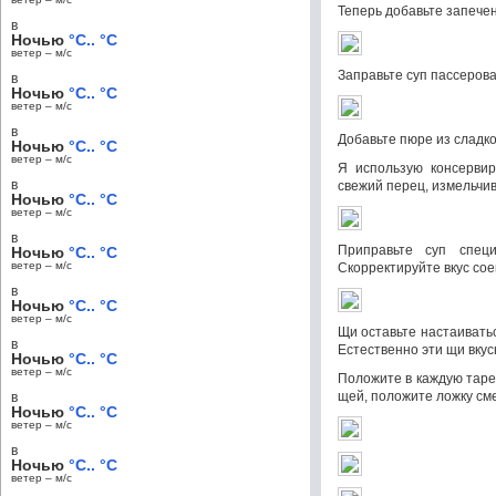
Теперь добавьте запечен
в
Ночью
°C.. °C
ветер – м/c
Заправьте суп пассеро
в
Ночью
°C.. °C
ветер – м/c
в
Добавьте пюре из сладко
Ночью
°C.. °C
ветер – м/c
Я использую консервир
в
свежий перец, измельчи
Ночью
°C.. °C
ветер – м/c
в
Приправьте суп спец
Ночью
°C.. °C
ветер – м/c
Скорректируйте вкус со
в
Ночью
°C.. °C
ветер – м/c
Щи оставьте настаивать
в
Естественно эти щи вку
Ночью
°C.. °C
ветер – м/c
Положите в каждую таре
щей, положите ложку см
в
Ночью
°C.. °C
ветер – м/c
в
Ночью
°C.. °C
ветер – м/c