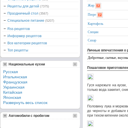
Жир
Рецепты для детей
(7375)
Праздничный стол
(3567)
Пюре
Специальное питание
(5207)
Картофель
Rss рецептов
Специи
Информер рецептов
Сахар
Все категории рецептов
Топ рецепты
Личные впечатления о 
Добротные, сытные, вкусны
Национальные кухни
Пошаговое приготовле
Русская
Итальянская
Французская
Гуся нарежьте на куски,
Украинская
только вода закипит, сн
Китайская
Японская
Развернуть весь список
Половину лука и морков
до черноты и добавьте 
при тихом кипении около
Автомобили с пробегом