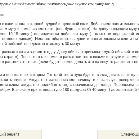
удель с вишней вместо яблок, получилось даже вкуснее чем ожидалось :)
ние
м с ванилином, сахарной пудрой и щепоткой соли. Добавляем растительное м
ем муку и замешиваем тесто (оно будет липким). На доску высыпаем муку 
жно 10-15 минут) периодически добавляя муку ( только не перестарайтес
немного липким). Немного обмакните ладони в растительном масле и сма
вой плёнкой, оно должно отдохнуть 30 минут.
и равных части и возьмите одну. Доску обильно присыпьте мукой обваляйте н
ы к краям). После того как немного раскатали тесто возьмите в руки и с пом
ите растягивать тесто (если будет сложно делать это на весу то растяните его
ки и посыпать их сахаром. Тот край теста куда будете выкладывать начинку
ложить вишни. Аккуратно заворачиваем начинку и остальную поверхнос
м маслом, аккуратно подгибая края, сворачиваем до конца. Переносим ш
йцом. Выпекаем при температуре 180 градусов 35-40 минут ( до золотистой к
ий рецепт
Следующи