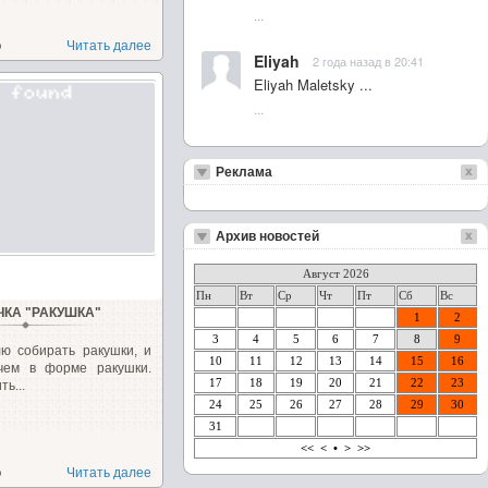
...
о
Читать далее
Eliyah
2 года назад в 20:41
Eliyah Maletsky ...
...
Реклама
Архив новостей
Август 2026
Пн
Вт
Ср
Чт
Пт
Сб
Вс
ЧКА "РАКУШКА"
1
2
3
4
5
6
7
8
9
ю собирать ракушки, и
10
11
12
13
14
15
16
ечем в форме ракушки.
17
18
19
20
21
22
23
ь...
24
25
26
27
28
29
30
31
<<
<
•
>
>>
о
Читать далее