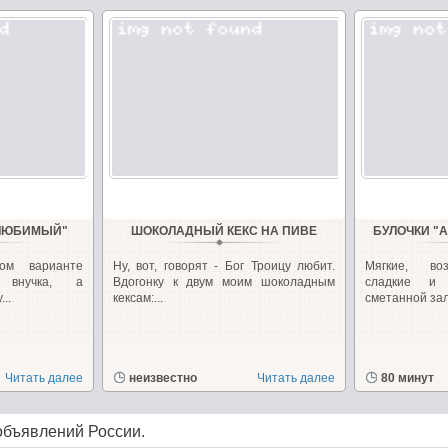
"ЛЮБИМЫЙ"
ШОКОЛАДНЫЙ КЕКС НА ПИВЕ
БУЛОЧКИ "
ом варианте
Ну, вот, говорят - Бог Троицу любит.
Мягкие, во
 внучка, а
Вдогонку к двум моим шоколадным
сладкие и
..
кексам:...
сметанной зали
Читать далее
неизвестно
Читать далее
80 минут
объявлений России.