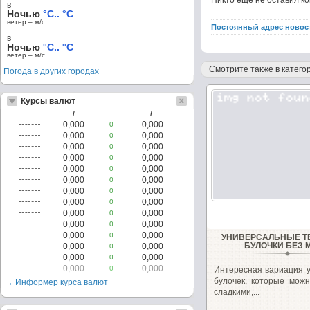
Никто ещё не оставил к
в
Ночью
°C.. °C
ветер – м/c
Постоянный адрес новос
в
Ночью
°C.. °C
ветер – м/c
Смотрите также в категор
Погода в других городах
Курсы валют
/
/
0,000
0,000
0
0,000
0,000
0
0,000
0,000
0
0,000
0,000
0
0,000
0,000
0
0,000
0,000
0
0,000
0,000
0
0,000
0,000
0
0,000
0,000
0
0,000
0,000
0
0,000
0,000
0
УНИВЕРСАЛЬНЫЕ 
БУЛОЧКИ БЕЗ 
0,000
0,000
0
0,000
0,000
0
0,000
0,000
0
Интересная вариация 
булочек, которые можн
→ Информер курса валют
сладкими,...