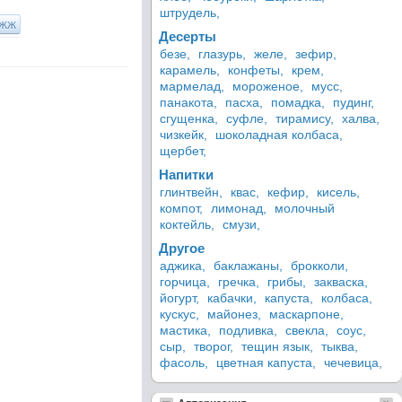
штрудель,
ЖЖ
Десерты
безе,
глазурь,
желе,
зефир,
карамель,
конфеты,
крем,
мармелад,
мороженое,
мусс,
панакота,
пасха,
помадка,
пудинг,
сгущенка,
суфле,
тирамису,
халва,
чизкейк,
шоколадная колбаса,
щербет,
Напитки
глинтвейн,
квас,
кефир,
кисель,
компот,
лимонад,
молочный
коктейль,
смузи,
Другое
аджика,
баклажаны,
брокколи,
горчица,
гречка,
грибы,
закваска,
йогурт,
кабачки,
капуста,
колбаса,
кускус,
майонез,
маскарпоне,
мастика,
подливка,
свекла,
соус,
сыр,
творог,
тещин язык,
тыква,
фасоль,
цветная капуста,
чечевица,