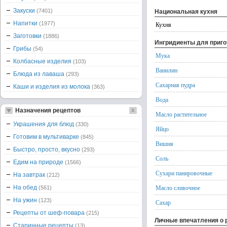
Закуски
(7401)
Национальная кухня
Напитки
(1977)
Кухня
Заготовки
(1886)
Ингридиенты для приг
Грибы
(54)
Мука
Колбасные изделия
(103)
Ванилин
Блюда из лаваша
(293)
Сахарная пудра
Каши и изделия из молока
(363)
Вода
Назначения рецептов
Масло растительное
Украшения для блюд
(330)
Яйцо
Готовим в мультиварке
(845)
Вишня
Быстро, просто, вкусно
(293)
Соль
Едим на природе
(1566)
Сухари панировочные
На завтрак
(212)
Масло сливочное
На обед
(561)
На ужин
(123)
Сахар
Рецепты от шеф-повара
(215)
Личные впечатления о 
Старинные рецепты
(13)