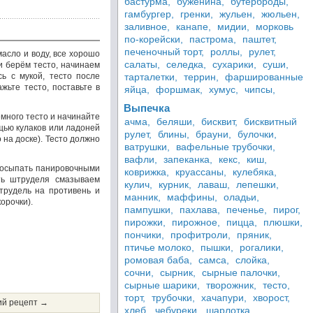
бастурма,
буженина,
бутерброды,
гамбургер,
гренки,
жульен,
жюльен,
заливное,
канапе,
мидии,
морковь
по-корейски,
пастрома,
паштет,
печеночный торт,
роллы,
рулет,
асло и воду, все хорошо
салаты,
селедка,
сухарики,
суши,
и берём тесто, начинаем
ь с мукой, тесто после
тарталетки,
террин,
фаршированные
жьте тесто, поставьте в
яйца,
форшмак,
хумус,
чипсы,
Выпечка
емного тесто и начинайте
ачма,
беляши,
бисквит,
бисквитный
ощью кулаков или ладоней
рулет,
блины,
брауни,
булочки,
 на доске). Тесто должно
ватрушки,
вафельные трубочки,
вафли,
запеканка,
кекс,
киш,
 посыпать панировочными
коврижка,
круассаны,
кулебяка,
ть штруделя смазываем
кулич,
курник,
лаваш,
лепешки,
трудель на противень и
манник,
маффины,
оладьи,
орочки).
пампушки,
пахлава,
печенье,
пирог,
пирожки,
пирожное,
пицца,
плюшки,
пончики,
профитроли,
пряник,
птичье молоко,
пышки,
рогалики,
ромовая баба,
самса,
слойка,
сочни,
сырник,
сырные палочки,
сырные шарики,
творожник,
тесто,
торт,
трубочки,
хачапури,
хворост,
й рецепт →
хлеб,
чебуреки,
шарлотка,