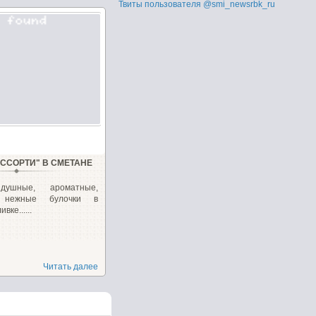
Твиты пользователя @smi_newsrbk_ru
АССОРТИ" В СМЕТАНЕ
здушные, ароматные,
 нежные булочки в
вке......
Читать далее