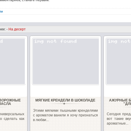
омментариев, станьте первым.
ти
ии: -
На десерт
ТВОРОЖНЫЕ
МЯГКИЕ КРЕНДЕЛИ В ШОКОЛАДЕ
АЖУРНЫЕ Б
МАСЛА
"ДЛ
Этими мягкими пышными кренделями
универсальных
Сегодня пред
с ароматом ванили я хочу признаться
о сделать как
вот такие вк
в любви...
ароматные...