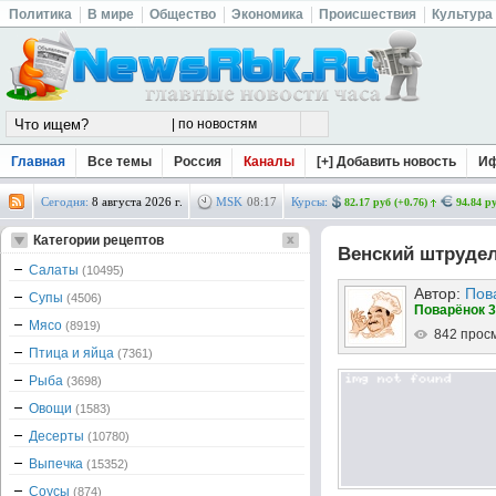
Политика
В мире
Общество
Экономика
Происшествия
Культура
Главная
Все темы
Россия
Каналы
[+] Добавить новость
И
Сегодня:
8 августа 2026 г.
MSK
08
:
17
Курсы:
82.17 руб (+0.76)
94.84 ру
Категории рецептов
Венский штрудел
Салаты
(10495)
Автор:
Пов
Супы
(4506)
Поварёнок 3
Мясо
(8919)
842 прос
Птица и яйца
(7361)
Рыба
(3698)
Овощи
(1583)
Десерты
(10780)
Выпечка
(15352)
Соусы
(874)