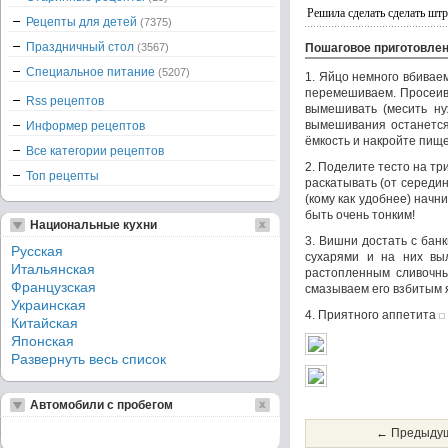
Решила сделать сделать штр
Рецепты для детей
(7375)
Праздничный стол
(3567)
Пошаговое приготовле
Специальное питание
(5207)
1. Яйцо немного вбивае
перемешиваем. Просеива
Rss рецептов
вымешивать (месить ну
вымешивания останется 
Информер рецептов
ёмкость и накройте пище
Все категории рецептов
2. Поделите тесто на тр
Топ рецепты
раскатывать (от середин
(кому как удобнее) начн
быть очень тонким!
Национальные кухни
3. Вишни достать с бан
Русская
сухарями и на них вы
Итальянская
растопленным сливочны
Французская
смазываем его взбитым я
Украинская
4. Приятного аппетита
Китайская
Японская
Развернуть весь список
Автомобили с пробегом
← Предыдущ