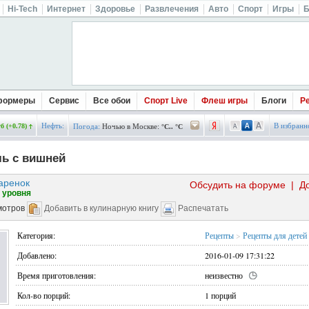
Hi-Tech
Интернет
Здоровье
Развлечения
Авто
Спорт
Игры
Б
формеры
Сервис
Все обои
Спорт Live
Флеш игры
Блоги
Р
Нефть:
В избранн
б (+0.78)
Погода:
Ночью в Москве:
°C.. °C
ь с вишней
аренок
Обсудить на форуме
|
Д
 уровня
мотров
Добавить в кулинарную книгу
Распечатать
Категория:
Рецепты
>
Рецепты для детей
Добавлено:
2016-01-09 17:31:22
Время приготовления:
неизвестно
Кол-во порций:
1 порций