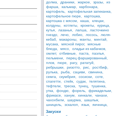
долма,
драники,
жаркое,
зразы,
из
фарша,
кальмар,
карбонара,
картофель,
картофельная запеканка,
картофельное пюре,
картошка,
картошка с мясом,
каша,
клецки,
колдуны,
котлеты,
крокеты,
курица,
кутья,
лазанья,
лапша,
ласточкино
гнездо,
лечо,
лобио,
лосось,
люля-
кебаб,
макароны,
манты,
минтай,
мусака,
мясной пирог,
мясные
блюда,
мясо,
оладьи из кабачков,
омлет,
отбивные,
паста,
паэлья,
пельмени,
перец фаршированный,
плов,
пюре,
рагу,
рататуй,
ребрышки,
ризотто,
рис,
ростбиф,
рулька,
рыба,
сациви,
свинина,
семга,
скумбрия,
сосиски,
соте,
спагетти,
стейк,
судак,
телятина,
тефтели,
треска,
тунец,
тушенка,
утка,
фондю,
форель,
фрикадельки,
фрикасе,
ханум,
хинкали,
чанахи,
чахохбили,
шаурма,
шашлык,
шницель,
эскалоп,
язык,
яичница,
Закуски