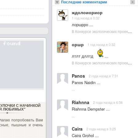
Последние комментарии
ждолоиориор
1 год назад в 0:32
лоршрро ...
В Конкурсе экологических проектов в Подмосковье активно участвовала молодежь :: NewsRbk.ru...
оршр
1 год назад в 0:32
лтлт дллтд
...
В Конкурсе экологических проектов в Подмосковье активно участвовала молодежь :: NewsRbk.ru...
Panos
2 года назад в 7:31
Panos Naidin ...
...
Riahnna
2 года назад в 6:56
УЛОЧКИ С НАЧИНКОЙ
Riahnna Dempster ...
Я ЛЮБИМЫХ"
...
лагаю попробовать Вам
усные, пышные и очень
Caira
2 года назад в 3:25
Caira Grohol ...