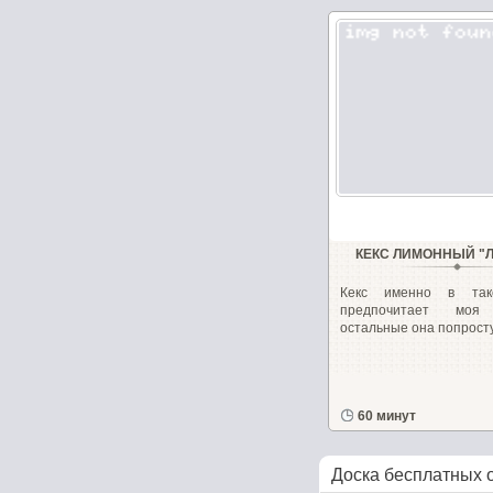
КЕКС ЛИМОННЫЙ 
Кекс именно в так
предпочитает моя
остальные она попросту.
60 минут
Доска бесплатных 