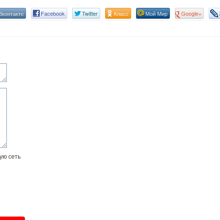
Вконтакте
Facebook
Twitter
Класс
Мой Мир
Google+
ую сеть