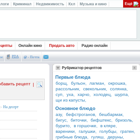
Ещё
логи
Криминал
Недвижимость
Кхл
Музыка и кино
ецепты
Онлайн кино
Продать авто
Радио онлайн
PDA
ое
@
- Почта
Рубрикатор рецептов
Первые блюда
борщ,
бульон,
лагман,
окрошка,
обавить рецепт
|
рассольник,
свекольник,
солянка,
суп,
уха,
харчо,
холодец,
шурпа,
щи из капусты,
>
На десерт
Основное блюдо
азу,
бефстроганов,
бешбармак,
бигус,
биточки,
бифштекс,
бризоль,
бурито,
в горшочке,
в кляре,
вареники,
галушки,
голубцы,
гратен,
грибные блюда,
гуляш,
деруны,