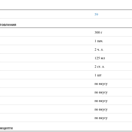
59
отовления
300 г
1 пач.
2 ч. л.
125 мл
2 ст. л.
1 шт
по вкусу
по вкусу
по вкусу
по вкусу
по вкусу
рецепте