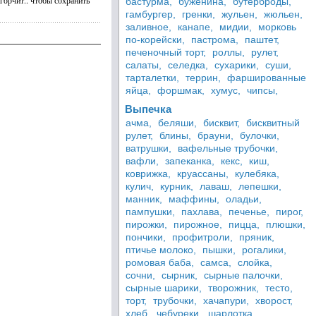
 горчит.. чтобы сохранить
бастурма,
буженина,
бутерброды,
гамбургер,
гренки,
жульен,
жюльен,
заливное,
канапе,
мидии,
морковь
по-корейски,
пастрома,
паштет,
печеночный торт,
роллы,
рулет,
салаты,
селедка,
сухарики,
суши,
тарталетки,
террин,
фаршированные
яйца,
форшмак,
хумус,
чипсы,
Выпечка
ачма,
беляши,
бисквит,
бисквитный
рулет,
блины,
брауни,
булочки,
ватрушки,
вафельные трубочки,
вафли,
запеканка,
кекс,
киш,
коврижка,
круассаны,
кулебяка,
кулич,
курник,
лаваш,
лепешки,
манник,
маффины,
оладьи,
пампушки,
пахлава,
печенье,
пирог,
пирожки,
пирожное,
пицца,
плюшки,
пончики,
профитроли,
пряник,
птичье молоко,
пышки,
рогалики,
ромовая баба,
самса,
слойка,
сочни,
сырник,
сырные палочки,
сырные шарики,
творожник,
тесто,
торт,
трубочки,
хачапури,
хворост,
хлеб,
чебуреки,
шарлотка,