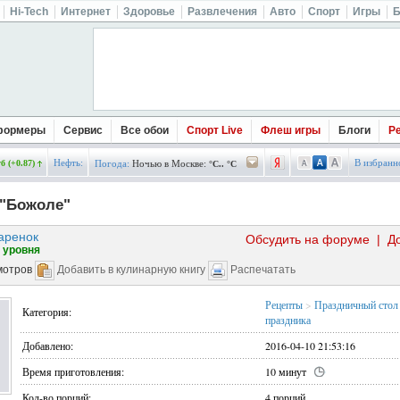
Hi-Tech
Интернет
Здоровье
Развлечения
Авто
Спорт
Игры
Б
формеры
Сервис
Все обои
Спорт Live
Флеш игры
Блоги
Р
Нефть:
В избранн
б (+0.87)
Погода:
Ночью в Москве:
°C.. °C
 "Божоле"
аренок
Обсудить на форуме
|
Д
 уровня
мотров
Добавить в кулинарную книгу
Распечатать
Рецепты
>
Праздничный стол
Категория:
праздника
Добавлено:
2016-04-10 21:53:16
Время приготовления:
10 минут
Кол-во порций:
4 порций