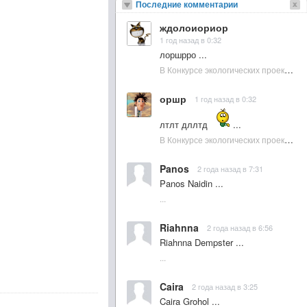
Последние комментарии
ждолоиориор
1 год назад в 0:32
лоршрро ...
В Конкурсе экологических проектов в Подмосковье активно участвовала молодежь :: NewsRbk.ru...
оршр
1 год назад в 0:32
лтлт дллтд
...
В Конкурсе экологических проектов в Подмосковье активно участвовала молодежь :: NewsRbk.ru...
Panos
2 года назад в 7:31
Panos Naidin ...
...
Riahnna
2 года назад в 6:56
Riahnna Dempster ...
...
Caira
2 года назад в 3:25
Caira Grohol ...