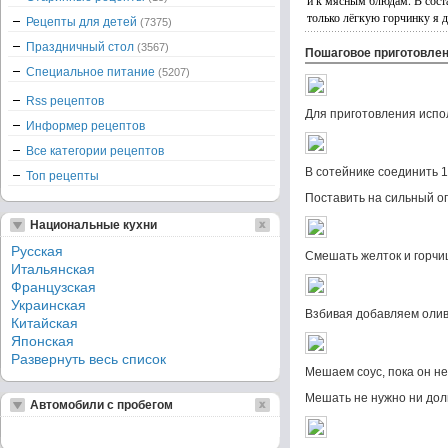
и к мясным блюдам. В соста
только лёгкую горчинку я д
Рецепты для детей
(7375)
Праздничный стол
(3567)
Пошаговое приготовле
Специальное питание
(5207)
Rss рецептов
Для приготовления испо
Информер рецептов
Все категории рецептов
В сотейнике соединить 1
Топ рецепты
Поставить на сильный ог
Национальные кухни
Русская
Смешать желток и горчи
Итальянская
Французская
Украинская
Взбивая добавляем олив
Китайская
Японская
Развернуть весь список
Мешаем соус, пока он не
Мешать не нужно ни долг
Автомобили с пробегом