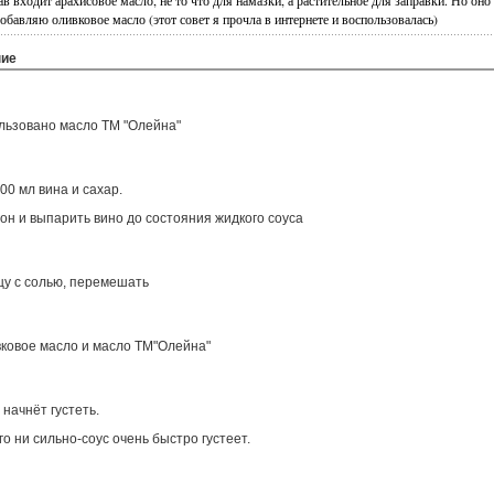
в входит арахисовое масло, не то что для намазки, а растительное для заправки. Но оно
обавляю оливковое масло (этот совет я прочла в интернете и воспользовалась)
ние
льзовано масло ТМ "Олейна"
00 мл вина и сахар.
он и выпарить вино до состояния жидкого соуса
цу с солью, перемешать
ковое масло и масло ТМ"Олейна"
 начнёт густеть.
о ни сильно-соус очень быстро густеет.