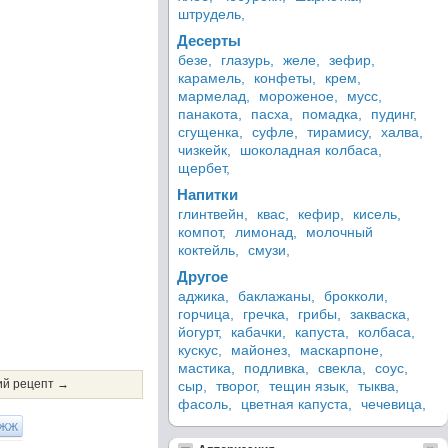
штрудель,
Десерты
безе,
глазурь,
желе,
зефир,
карамель,
конфеты,
крем,
мармелад,
мороженое,
мусс,
панакота,
пасха,
помадка,
пудинг,
сгущенка,
суфле,
тирамису,
халва,
чизкейк,
шоколадная колбаса,
щербет,
Напитки
глинтвейн,
квас,
кефир,
кисель,
компот,
лимонад,
молочный
коктейль,
смузи,
Другое
аджика,
баклажаны,
брокколи,
горчица,
гречка,
грибы,
закваска,
йогурт,
кабачки,
капуста,
колбаса,
кускус,
майонез,
маскарпоне,
мастика,
подливка,
свекла,
соус,
й рецепт →
сыр,
творог,
тещин язык,
тыква,
фасоль,
цветная капуста,
чечевица,
ЖЖ