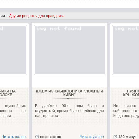
ии: -
Другие рецепты для праздника
ЧИКИ НА
ДЖЕМ ИЗ КРЫЖОВНИКА "ЛОЖНЫЙ
ПРЯН
ОЛОКЕ
КИВИ"
КРЫЖОВ
 вкуснейших
В далёкие 90-е годы была я
Нет ничего
овленных на
студенткой, время было нелёгкое для
собственног
есным...
нас, простых...
Когда оно раду
Читать далее
неизвестно
Читать далее
180 минут