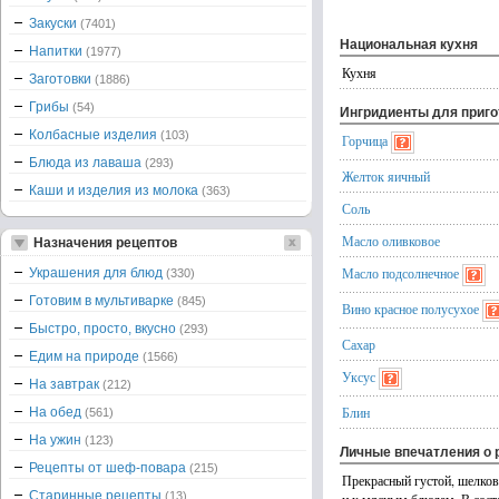
Закуски
(7401)
Национальная кухня
Напитки
(1977)
Кухня
Заготовки
(1886)
Грибы
(54)
Ингридиенты для приг
Колбасные изделия
(103)
Горчица
Блюда из лаваша
(293)
Желток яичный
Каши и изделия из молока
(363)
Соль
Масло оливковое
Назначения рецептов
Масло подсолнечное
Украшения для блюд
(330)
Готовим в мультиварке
(845)
Вино красное полусухое
Быстро, просто, вкусно
(293)
Сахар
Едим на природе
(1566)
Уксус
На завтрак
(212)
Блин
На обед
(561)
На ужин
(123)
Личные впечатления о 
Рецепты от шеф-повара
(215)
Прекрасный густой, шелкови
Старинные рецепты
(13)