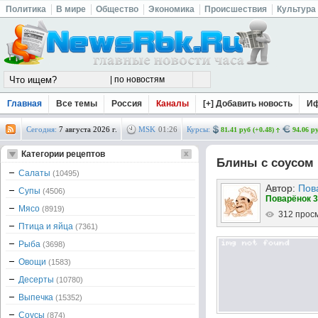
Политика
В мире
Общество
Экономика
Происшествия
Культура
Главная
Все темы
Россия
Каналы
[+] Добавить новость
И
Сегодня:
7 августа 2026 г.
MSK
01
:
26
Курсы:
81.41 руб (+0.48)
94.06 ру
Категории рецептов
Блины с соусом
Салаты
(10495)
Автор:
Пов
Супы
(4506)
Поварёнок 3
Мясо
(8919)
312 прос
Птица и яйца
(7361)
Рыба
(3698)
Овощи
(1583)
Десерты
(10780)
Выпечка
(15352)
Соусы
(874)