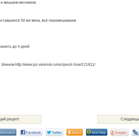
 и мешаем венчиком.
оставшиеся 50 мл вина, всё перемешиваем
ранить до 4 дней
блинов-http://www.po varenok.ru/recipes/s how/121811/
ий рецепт
Следующи
Вконтакте
Facebook
Twitter
Класс
Мой Мир
Google+