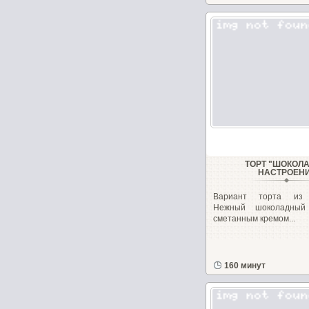
ТОРТ "ШОКОЛ
НАСТРОЕН
Вариант торта из м
Нежный шоколадный 
сметанным кремом...
160 минут