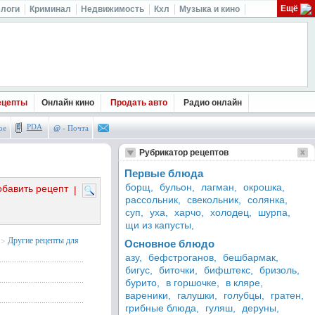
Ещё
логи
Криминал
Недвижимость
Кхл
Музыка и кино
ецепты
Онлайн кино
Продать авто
Радио онлайн
PDA
ое
@
- Почта
Рубрикатор рецептов
Первые блюда
борщ,
бульон,
лагман,
окрошка,
обавить рецепт
|
рассольник,
свекольник,
солянка,
суп,
уха,
харчо,
холодец,
шурпа,
щи из капусты,
>
Другие рецепты для
Основное блюдо
азу,
бефстроганов,
бешбармак,
бигус,
биточки,
бифштекс,
бризоль,
бурито,
в горшочке,
в кляре,
вареники,
галушки,
голубцы,
гратен,
грибные блюда,
гуляш,
деруны,