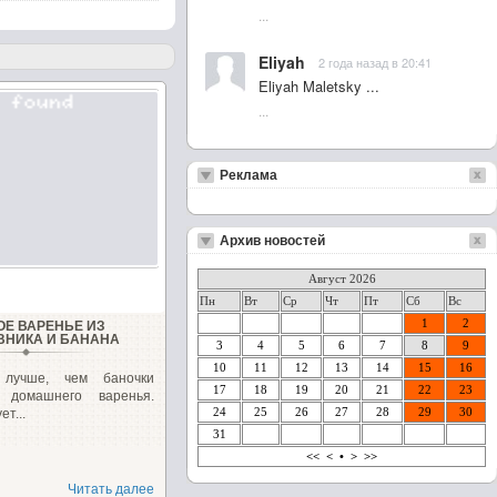
...
Eliyah
2 года назад в 20:41
Eliyah Maletsky ...
...
Реклама
Архив новостей
Август 2026
Пн
Вт
Ср
Чт
Пт
Сб
Вс
1
2
ОЕ ВАРЕНЬЕ ИЗ
НИКА И БАНАНА
3
4
5
6
7
8
9
10
11
12
13
14
15
16
 лучше, чем баночки
17
18
19
20
21
22
23
о домашнего варенья.
24
25
26
27
28
29
30
ет...
31
<<
<
•
>
>>
Читать далее