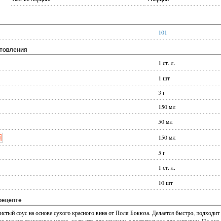
101
отовления
1 ст. л.
1 шт
3 г
150 мл
50 мл
150 мл
5 г
1 ст. л.
10 шт
рецепте
стый соус на основе сухого красного вина от Поля Бокюза. Делается быстро, подходит и