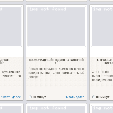
АДНОЕ
ШОКОЛАДНЫЙ ПУДИНГ С ВИШНЕЙ
СТРАСБУ
ИЕ"
ПИРО
Легкая шоколадная дымка на сочных
ультиварки.
Этот очень
плодах вишни... Этот замечательный
бисквит, со
пирог, стан
десерт...
праздничного с
Читать далее
20 минут
Читать далее
80 минут