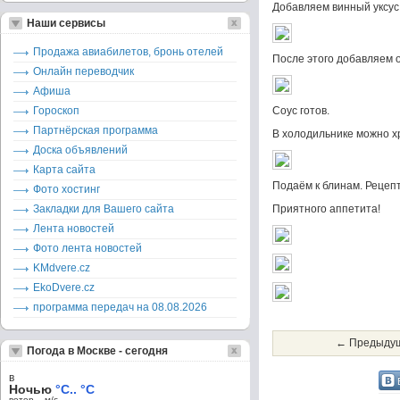
Добавляем винный уксус
Наши сервисы
Продажа авиабилетов, бронь отелей
После этого добавляем 
Онлайн переводчик
Афиша
Гороскоп
Соус готов.
Партнёрская программа
В холодильнике можно х
Доска объявлений
Карта сайта
Подаём к блинам. Рецепт 
Фото хостинг
Закладки для Вашего сайта
Приятного аппетита!
Лента новостей
Фото лента новостей
KMdvere.cz
EkoDvere.cz
программа передач на 08.08.2026
← Предыдущ
Погода в Москве - сегодня
в
Ночью
°C.. °C
ветер – м/c