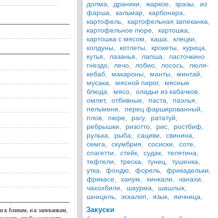
долма,
драники,
жаркое,
зразы,
из
фарша,
кальмар,
карбонара,
картофель,
картофельная запеканка,
картофельное пюре,
картошка,
картошка с мясом,
каша,
клецки,
колдуны,
котлеты,
крокеты,
курица,
кутья,
лазанья,
лапша,
ласточкино
гнездо,
лечо,
лобио,
лосось,
люля-
кебаб,
макароны,
манты,
минтай,
мусака,
мясной пирог,
мясные
блюда,
мясо,
оладьи из кабачков,
омлет,
отбивные,
паста,
паэлья,
пельмени,
перец фаршированный,
плов,
пюре,
рагу,
рататуй,
ребрышки,
ризотто,
рис,
ростбиф,
рулька,
рыба,
сациви,
свинина,
семга,
скумбрия,
сосиски,
соте,
спагетти,
стейк,
судак,
телятина,
тефтели,
треска,
тунец,
тушенка,
утка,
фондю,
форель,
фрикадельки,
фрикасе,
ханум,
хинкали,
чанахи,
чахохбили,
шаурма,
шашлык,
шницель,
эскалоп,
язык,
яичница,
Закуски
 к блинам, и к запеканкам,