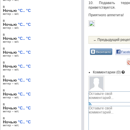
10. Подавать терр
в
приветствуется.
Ночью
°C.. °C
ветер – м/c
Приятного аппетита!
в
Ночью
°C.. °C
ветер – м/c
в
Ночью
°C.. °C
← Предыдущий реце
ветер – м/c
в
Вконтакте
Faceb
Ночью
°C.. °C
ветер – м/c
в
Ночью
°C.. °C
ветер – м/c
Комментарии (
0
)
в
Ночью
°C.. °C
ветер – м/c
в
Ночью
°C.. °C
ветер – м/c
в
Ночью
°C.. °C
ветер – м/c
в
Ночью
°C.. °C
ветер – м/c