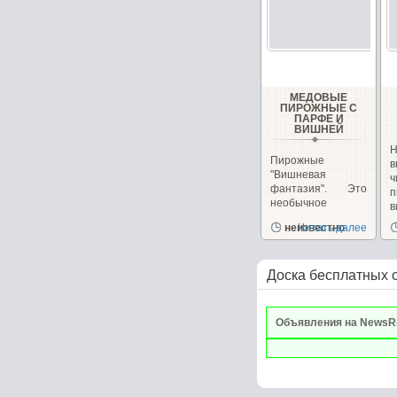
МЕДОВЫЕ
ПИРОЖНЫЕ С
ПАРФЕ И
ВИШНЕЙ
Н
Пирожные
в
"Вишневая
фантазия". Это
п
необычное
в
пирожное
и
неизвестно
Читать далее
сочетает в себе,...
Доска бесплатных 
Объявления на NewsR