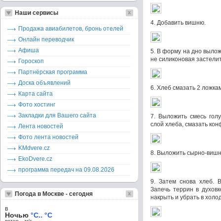
Наши сервисы
4. Добавить вишню.
Продажа авиабилетов, бронь отелей
Онлайн переводчик
Афиша
5. В форму на дно вылож
не силиконовая застелит
Гороскоп
Партнёрская программа
Доска объявлений
6. Хлеб смазать 2 ложк
Карта сайта
Фото хостинг
Закладки для Вашего сайта
7. Выложить смесь голу
слой хлеба, смазать ко
Лента новостей
Фото лента новостей
KMdvere.cz
8. Выложить сырно-вишн
EkoDvere.cz
программа передач на 09.08.2026
9. Затем снова хлеб. 
Запечь террин в духовк
Погода в Москве - сегодня
накрыть и убрать в холо
в
Ночью
°C.. °C
ветер – м/c