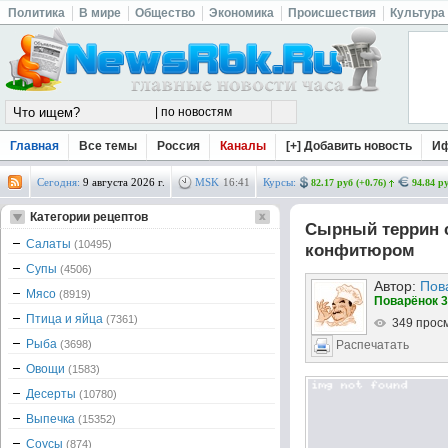
Политика
В мире
Общество
Экономика
Происшествия
Культура
Главная
Все темы
Россия
Каналы
[+] Добавить новость
И
Сегодня:
9 августа 2026 г.
MSK
16
:
41
Курсы:
82.17 руб (+0.76)
94.84 ру
Категории рецептов
Сырный террин 
Салаты
(10495)
конфитюром
Супы
(4506)
Автор:
Пов
Мясо
(8919)
Поварёнок 3
Птица и яйца
(7361)
349 прос
Рыба
(3698)
Распечатать
Овощи
(1583)
Десерты
(10780)
Выпечка
(15352)
Соусы
(874)