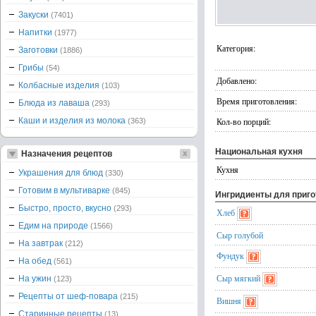
Закуски
(7401)
Напитки
(1977)
Категория:
Заготовки
(1886)
Грибы
(54)
Добавлено:
Колбасные изделия
(103)
Время приготовления:
Блюда из лаваша
(293)
Каши и изделия из молока
Кол-во порций:
(363)
Национальная кухня
Назначения рецептов
Кухня
Украшения для блюд
(330)
Готовим в мультиварке
(845)
Ингридиенты для приг
Быстро, просто, вкусно
(293)
Хлеб
Едим на природе
(1566)
Сыр голубой
На завтрак
(212)
Фундук
На обед
(561)
Сыр мягкий
На ужин
(123)
Рецепты от шеф-повара
(215)
Вишня
Старинные рецепты
(13)