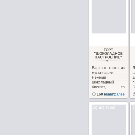
ТОРТ
"ШОКОЛАДНОЕ
НАСТРОЕНИЕ"
Вариант торта из
Л
мультиварки.
ш
Нежный
д
шоколадный
п
бисквит, со
Э
сметанным
з
160 минут
Читать далее
кремом...
д