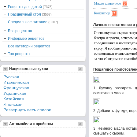
Масло сливочное
Рецепты для детей
(7375)
Конфитюр
Праздничный стол
(3567)
Специальное питание
(5207)
Личные впечатления о 
Rss рецептов
Очень вкусная сырная заку
быстро и просто, вечером м
Информер рецептов
холодильника и наслаждать
Все категории рецептов
вкусу. Я вообще ровно отно
остановиться очень сложн
Топ рецепты
за что ей огромное спасибо
Национальные кухни
Пошаговое приготовле
Русская
Итальянская
Французская
1. Духовку разогреть 
Украинская
сливочного масла.
Китайская
Японская
Развернуть весь список
2. Добавить фундук, пер
Автомобили с пробегом
3. Немного масла остав
смешать с сыром.