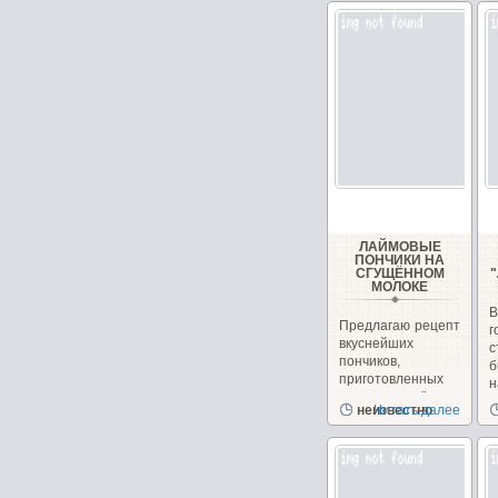
ЛАЙМОВЫЕ
ПОНЧИКИ НА
СГУЩЁННОМ
МОЛОКЕ
Предлагаю рецепт
вкуснейших
с
пончиков,
б
приготовленных
н
на сгущённом
неизвестно
Читать далее
молоке с
чудесным...