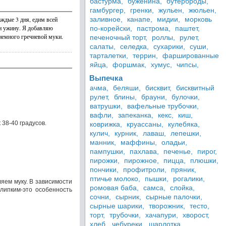
бастурма,
буженина,
бутерброды,
гамбургер,
гренки,
жульен,
жюльен,
ждые 3 дня, едим всей
заливное,
канапе,
мидии,
морковь
ли ужину. Я добавляю
по-корейски,
пастрома,
паштет,
 немного гречневой муки.
печеночный торт,
роллы,
рулет,
салаты,
селедка,
сухарики,
суши,
тарталетки,
террин,
фаршированные
яйца,
форшмак,
хумус,
чипсы,
Выпечка
ачма,
беляши,
бисквит,
бисквитный
рулет,
блины,
брауни,
булочки,
ватрушки,
вафельные трубочки,
вафли,
запеканка,
кекс,
киш,
 38-40 градусов.
коврижка,
круассаны,
кулебяка,
кулич,
курник,
лаваш,
лепешки,
манник,
маффины,
оладьи,
пампушки,
пахлава,
печенье,
пирог,
пирожки,
пирожное,
пицца,
плюшки,
пончики,
профитроли,
пряник,
птичье молоко,
пышки,
рогалики,
яем муку. В зависимости
ромовая баба,
самса,
слойка,
 липким-это особенность
сочни,
сырник,
сырные палочки,
сырные шарики,
творожник,
тесто,
торт,
трубочки,
хачапури,
хворост,
хлеб,
чебуреки,
шарлотка,