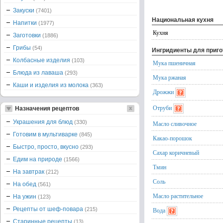
Закуски
(7401)
Национальная кухня
Напитки
(1977)
Кухня
Заготовки
(1886)
Грибы
(54)
Ингридиенты для приг
Колбасные изделия
(103)
Мука пшеничная
Блюда из лаваша
(293)
Мука ржаная
Каши и изделия из молока
(363)
Дрожжи
Отруби
Назначения рецептов
Украшения для блюд
(330)
Масло сливочное
Готовим в мультиварке
(845)
Какао-порошок
Быстро, просто, вкусно
(293)
Сахар коричневый
Едим на природе
(1566)
Тмин
На завтрак
(212)
Соль
На обед
(561)
Масло растительное
На ужин
(123)
Рецепты от шеф-повара
(215)
Вода
Старинные рецепты
(13)