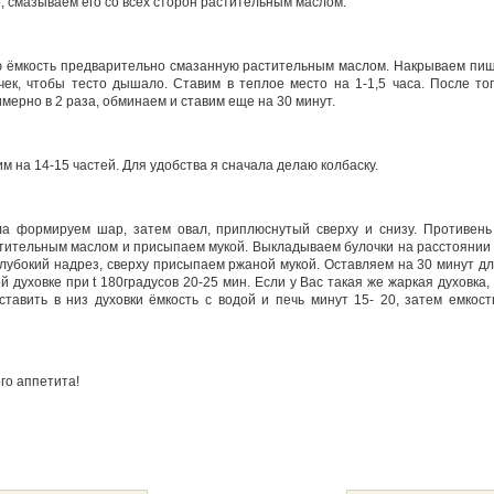
, смазываем его со всех сторон растительным маслом.
 ёмкость предварительно смазанную растительным маслом. Накрываем пищ
ек, чтобы тесто дышало. Ставим в теплое место на 1-1,5 часа. После тог
мерно в 2 раза, обминаем и ставим еще на 30 минут.
 на 14-15 частей. Для удобства я сначала делаю колбаску.
ла формируем шар, затем овал, приплюснутый сверху и снизу. Противень
тительным маслом и присыпаем мукой. Выкладываем булочки на расстоянии 2
лубокий надрез, сверху присыпаем ржаной мукой. Оставляем на 30 минут дл
 духовке при t 180градусов 20-25 мин. Если у Вас такая же жаркая духовка, 
ставить в низ духовки ёмкость с водой и печь минут 15- 20, затем емкост
го аппетита!