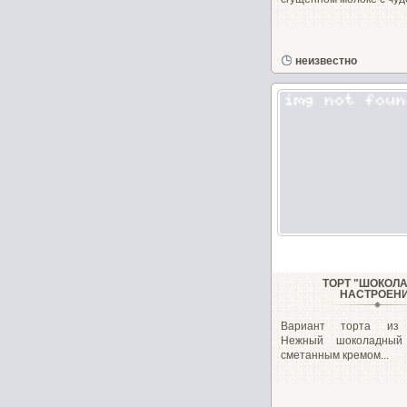
неизвестно
ТОРТ "ШОКОЛ
НАСТРОЕН
Вариант торта из м
Нежный шоколадный 
сметанным кремом...