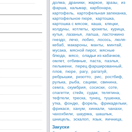
долма,
драники,
жаркое,
зразы,
из
фарша,
кальмар,
карбонара,
картофель,
картофельная запеканка,
картофельное пюре,
картошка,
картошка с мясом,
каша,
клецки,
колдуны,
котлеты,
крокеты,
курица,
кутья,
лазанья,
лапша,
ласточкино
гнездо,
лечо,
лобио,
лосось,
люля-
кебаб,
макароны,
манты,
минтай,
мусака,
мясной пирог,
мясные
блюда,
мясо,
оладьи из кабачков,
омлет,
отбивные,
паста,
паэлья,
пельмени,
перец фаршированный,
плов,
пюре,
рагу,
рататуй,
ребрышки,
ризотто,
рис,
ростбиф,
рулька,
рыба,
сациви,
свинина,
семга,
скумбрия,
сосиски,
соте,
спагетти,
стейк,
судак,
телятина,
тефтели,
треска,
тунец,
тушенка,
утка,
фондю,
форель,
фрикадельки,
фрикасе,
ханум,
хинкали,
чанахи,
чахохбили,
шаурма,
шашлык,
шницель,
эскалоп,
язык,
яичница,
Закуски