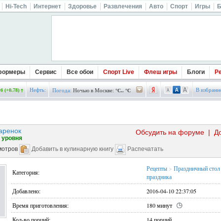
Hi-Tech
Интернет
Здоровье
Развлечения
Авто
Спорт
Игры
Б
формеры
Сервис
Все обои
Спорт Live
Флеш игры
Блоги
Р
Нефть:
В избранн
б (+0.78)
Погода:
Ночью в Москве:
°C.. °C
аренок
Обсудить на форуме
|
Д
 уровня
мотров
Добавить в кулинарную книгу
Распечатать
Рецепты
>
Праздничный стол
Категория:
праздника
Добавлено:
2016-04-10 22:37:05
Время приготовления:
180 минут
Кол-во порций:
14 порций