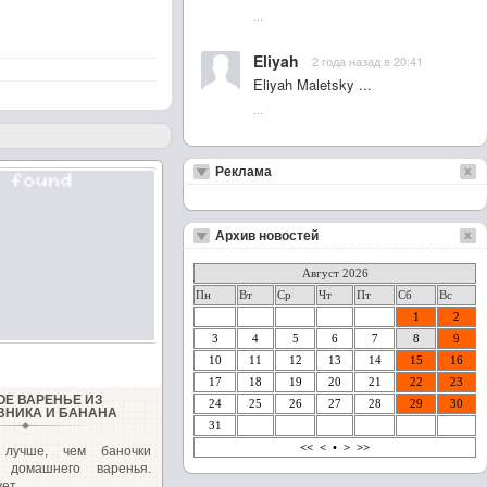
...
Eliyah
2 года назад в 20:41
Eliyah Maletsky ...
...
Реклама
Архив новостей
Август 2026
Пн
Вт
Ср
Чт
Пт
Сб
Вс
1
2
3
4
5
6
7
8
9
10
11
12
13
14
15
16
17
18
19
20
21
22
23
ОЕ ВАРЕНЬЕ ИЗ
24
25
26
27
28
29
30
НИКА И БАНАНА
31
<<
<
•
>
>>
 лучше, чем баночки
о домашнего варенья.
ет...