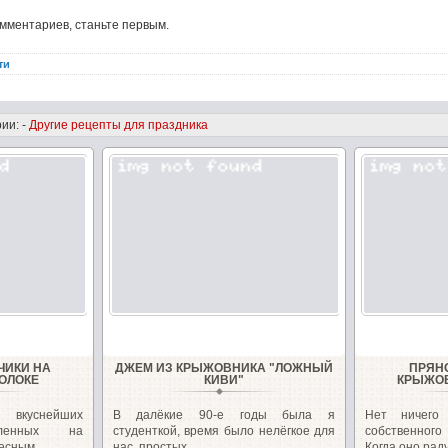
омментариев, станьте первым.
ти
ии: -
Другие рецепты для праздника
ЧИКИ НА
ДЖЕМ ИЗ КРЫЖОВНИКА "ЛОЖНЫЙ
ПРЯН
ОЛОКЕ
КИВИ"
КРЫЖОВ
 вкуснейших
В далёкие 90-е годы была я
Нет ничего
овленных на
студенткой, время было нелёгкое для
собственног
есным...
нас, простых...
Когда оно раду