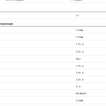
69
отовления
3 стак.
3 стак.
1 ст. л.
2 ст. л.
50 г
1 ст. л.
3 ст. л.
2 ст. л.
ч. л.
по вкусу
2 стак.