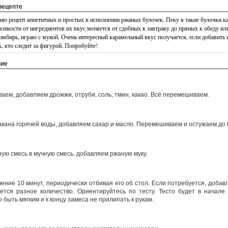
рецепте
 рецепт аппетитных и простых в исполнении ржаных булочек. Пеку я такие булочки ка
исимости от ингредиентов их вкус меняется от сдобных к завтраку до пряных к обеду и
имбирь, играю с мукой. Очень интересный карамельный вкус получается, если добавить
, кто следит за фигурой. Попробуйте!
ние
аем, добавляем дрожжи, отруби, соль, тмин, какао. Всё перемешиваем.
акана горячей воды, добавляем сахар и масло. Перемешиваем и остужаем до t
ую смесь в мучную смесь, добавляем ржаную муку.
ение 10 минут, периодически отбивая его об стол. Если потребуется, добавл
уется разное количество. Ориентируйтесь по тесту. Тесто будет в начале
 быть мягким и к концу замеса не прилипать к рукам.