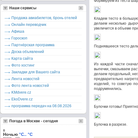
Формируем из теста шар
Наши сервисы
Продажа авиабилетов, бронь отелей
Кладем тесто в большую
делаем несколько дыроч
Онлайн переводчик
увеличится в объеме при
Афиша
Гороскоп
Партнёрская программа
Поднявшееся тесто делим
Доска объявлений
Карта сайта
Из каждой части снача
Фото хостинг
выпечки, смазываем рас
Закладки для Вашего сайта
делаем продольный, нег
Лента новостей
предварительно нагретой
изделий, то советую по
Фото лента новостей
подрумянились.
KMdvere.cz
EkoDvere.cz
программа передач на 08.08.2026
Булочки готовы! Приятно
Погода в Москве - сегодня
Булочка в разрезе.
в
Ночью
°C.. °C
ветер – м/c