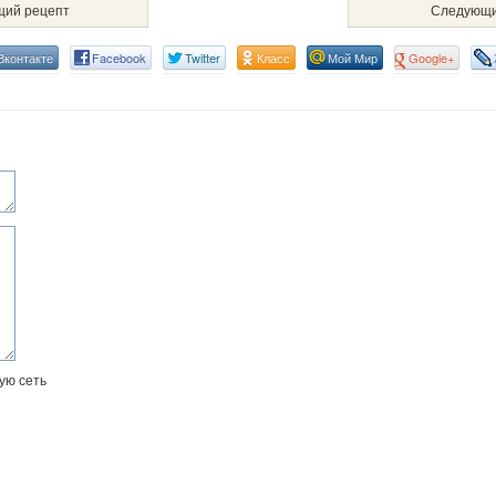
ий рецепт
Следующи
Вконтакте
Facebook
Twitter
Класс
Мой Мир
Google+
ую сеть