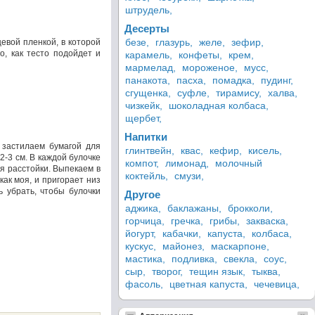
штрудель,
Десерты
безе,
глазурь,
желе,
зефир,
евой пленкой, в которой
о, как тесто подойдет и
карамель,
конфеты,
крем,
мармелад,
мороженое,
мусс,
панакота,
пасха,
помадка,
пудинг,
сгущенка,
суфле,
тирамису,
халва,
чизкейк,
шоколадная колбаса,
щербет,
Напитки
 застилаем бумагой для
глинтвейн,
квас,
кефир,
кисель,
-3 см. В каждой булочке
компот,
лимонад,
молочный
я расстойки. Выпекаем в
коктейль,
смузи,
как моя, и пригорает низ
ь убрать, чтобы булочки
Другое
аджика,
баклажаны,
брокколи,
горчица,
гречка,
грибы,
закваска,
йогурт,
кабачки,
капуста,
колбаса,
кускус,
майонез,
маскарпоне,
мастика,
подливка,
свекла,
соус,
сыр,
творог,
тещин язык,
тыква,
фасоль,
цветная капуста,
чечевица,