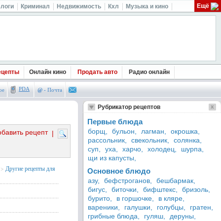
Ещё
логи
Криминал
Недвижимость
Кхл
Музыка и кино
ецепты
Онлайн кино
Продать авто
Радио онлайн
PDA
ое
@
- Почта
Рубрикатор рецептов
Первые блюда
борщ,
бульон,
лагман,
окрошка,
обавить рецепт
|
рассольник,
свекольник,
солянка,
суп,
уха,
харчо,
холодец,
шурпа,
щи из капусты,
>
Другие рецепты для
Основное блюдо
азу,
бефстроганов,
бешбармак,
бигус,
биточки,
бифштекс,
бризоль,
бурито,
в горшочке,
в кляре,
вареники,
галушки,
голубцы,
гратен,
грибные блюда,
гуляш,
деруны,