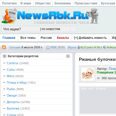
Политика
В мире
Общество
Экономика
Происшествия
Культура
Главная
Все темы
Россия
Каналы
[+] Добавить новость
И
Сегодня:
8 августа 2026 г.
MSK
20
:
05
Курсы:
82.17 руб (+0.76)
94.84 ру
Категории рецептов
Ржаные булочки
Салаты
(10495)
Автор:
Пов
Супы
(4506)
Поварёнок 3
Мясо
(8919)
366 прос
Птица и яйца
(7361)
Рыба
(3698)
Овощи
(1583)
Десерты
(10780)
Выпечка
(15352)
Соусы
(874)