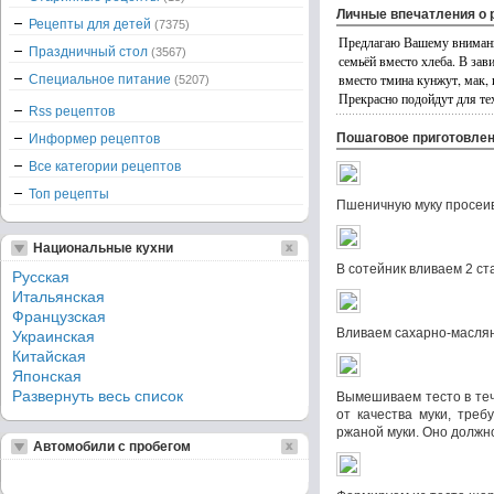
Личные впечатления о 
Рецепты для детей
(7375)
Предлагаю Вашему вниманию
Праздничный стол
(3567)
семьёй вместо хлеба. В зав
вместо тмина кунжут, мак, 
Специальное питание
(5207)
Прекрасно подойдут для тех
Rss рецептов
Пошаговое приготовле
Информер рецептов
Все категории рецептов
Топ рецепты
Пшеничную муку просеив
Национальные кухни
В сотейник вливаем 2 ст
Русская
Итальянская
Французская
Вливаем сахарно-маслян
Украинская
Китайская
Японская
Развернуть весь список
Вымешиваем тесто в теч
от качества муки, треб
ржаной муки. Оно должно
Автомобили с пробегом