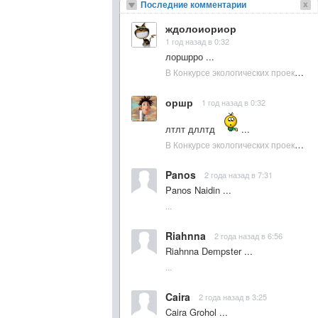
Последние комментарии
ждолоиориор
1 год назад в 0:32
лоршрро ...
В Конкурсе экологических проектов в Подмосковье активно участвовала молодежь :: NewsRbk.ru...
оршр
1 год назад в 0:32
лтлт дллтд
...
В Конкурсе экологических проектов в Подмосковье активно участвовала молодежь :: NewsRbk.ru...
Panos
2 года назад в 7:31
Panos Naidin ...
...
Riahnna
2 года назад в 6:56
Riahnna Dempster ...
...
Caira
2 года назад в 3:25
Caira Grohol ...