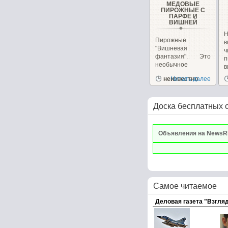
МЕДОВЫЕ
ПИРОЖНЫЕ С
ПАРФЕ И
ВИШНЕЙ
Н
Пирожные
в
"Вишневая
фантазия". Это
п
необычное
в
пирожное
и
неизвестно
Читать далее
сочетает в себе,...
Доска бесплатных 
Объявления на NewsR
Самое читаемое