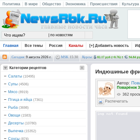
Политика
В мире
Общество
Экономика
Происшествия
Культура
Главная
Все темы
Россия
Каналы
[+] Добавить новость
И
Сегодня:
9 августа 2026 г.
MSK
15
:
30
Курсы:
82.17 руб (+0.76)
94.84 ру
Категории рецептов
Индюшиные фри
Салаты
(10495)
Автор:
Пов
Супы
(4506)
Поварёнок 3
Мясо
(8919)
362 прос
Птица и яйца
(7361)
Распечатать
Рыба
(3698)
Овощи
(1583)
Десерты
(10780)
Выпечка
(15352)
Соусы
(874)