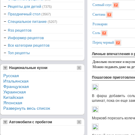
Соевый соус
Рецепты для детей
(7375)
Сметана
Праздничный стол
(3567)
Специальное питание
(5207)
Розмарин
Rss рецептов
Соль
Информер рецептов
Перец черный
Все категории рецептов
Топ рецепты
Личные впечатления о 
Довольно полезное и вкусно
Можно подавать даже на дет
Национальные кухни
Русская
Пошаговое приготовле
Итальянская
Французская
Украинская
В фарш добавить соль
Китайская
шпинат, пока он еще за
Японская
Развернуть весь список
Морковб порезать колечк
Автомобили с пробегом