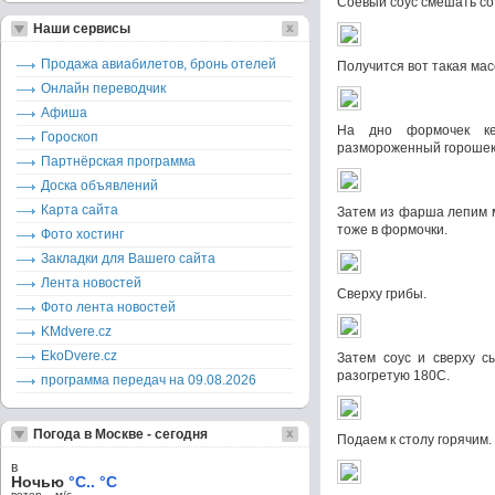
Соевый соус смешать со
Наши сервисы
Продажа авиабилетов, бронь отелей
Получится вот такая мас
Онлайн переводчик
Афиша
На дно формочек ке
Гороскоп
размороженный горошек
Партнёрская программа
Доска объявлений
Карта сайта
Затем из фарша лепим 
тоже в формочки.
Фото хостинг
Закладки для Вашего сайта
Лента новостей
Сверху грибы.
Фото лента новостей
KMdvere.cz
EkoDvere.cz
Затем соус и сверху с
разогретую 180С.
программа передач на 09.08.2026
Погода в Москве - сегодня
Подаем к столу горячим.
в
Ночью
°C.. °C
ветер – м/c