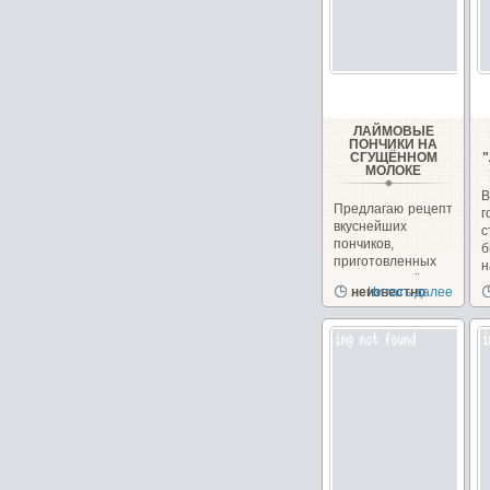
ЛАЙМОВЫЕ
ПОНЧИКИ НА
СГУЩЁННОМ
МОЛОКЕ
Предлагаю рецепт
вкуснейших
с
пончиков,
б
приготовленных
н
на сгущённом
неизвестно
Читать далее
молоке с
чудесным...