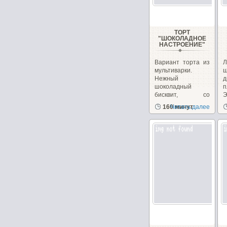
ТОРТ
"ШОКОЛАДНОЕ
НАСТРОЕНИЕ"
Вариант торта из
Л
мультиварки.
ш
Нежный
д
шоколадный
п
бисквит, со
Э
сметанным
з
160 минут
Читать далее
кремом...
д