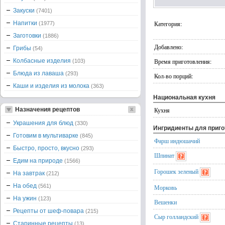
Закуски
(7401)
Напитки
Категория:
(1977)
Заготовки
(1886)
Добавлено:
Грибы
(54)
Колбасные изделия
Время приготовления:
(103)
Блюда из лаваша
(293)
Кол-во порций:
Каши и изделия из молока
(363)
Национальная кухня
Назначения рецептов
Кухня
Украшения для блюд
(330)
Ингридиенты для приг
Готовим в мультиварке
(845)
Фарш индюшачий
Быстро, просто, вкусно
(293)
Шпинат
Едим на природе
(1566)
Горошек зеленый
На завтрак
(212)
На обед
(561)
Морковь
На ужин
(123)
Вешенки
Рецепты от шеф-повара
(215)
Сыр голландский
Старинные рецепты
(13)