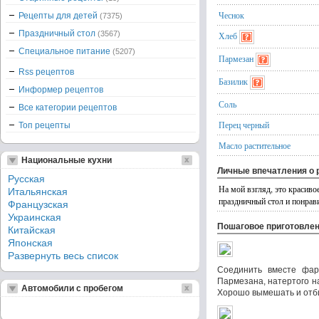
Чеснок
Рецепты для детей
(7375)
Праздничный стол
(3567)
Хлеб
Специальное питание
(5207)
Пармезан
Rss рецептов
Базилик
Информер рецептов
Соль
Все категории рецептов
Перец черный
Топ рецепты
Масло растительное
Национальные кухни
Личные впечатления о 
Русская
На мой взгляд, это красиво
Итальянская
праздничный стол и понрав
Французская
Украинская
Пошаговое приготовле
Китайская
Японская
Развернуть весь список
Соединить вместе фар
Пармезана, натертого на 
Автомобили с пробегом
Хорошо вымешать и отби