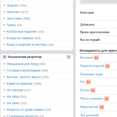
Закуски
(7401)
Напитки
Категория:
(1977)
Заготовки
(1886)
Добавлено:
Грибы
(54)
Колбасные изделия
Время приготовления:
(103)
Блюда из лаваша
(293)
Кол-во порций:
Каши и изделия из молока
(363)
Ингридиенты для приг
Назначения рецептов
Баклажан
Украшения для блюд
(330)
Перец болгарский
Готовим в мультиварке
(845)
Помидоры черри
Быстро, просто, вкусно
(293)
Рис
Едим на природе
(1566)
Бульон
На завтрак
(212)
На обед
(561)
Масло оливковое
На ужин
(123)
Фарш мясной
Рецепты от шеф-повара
(215)
Лук репчатый
Старинные рецепты
(13)