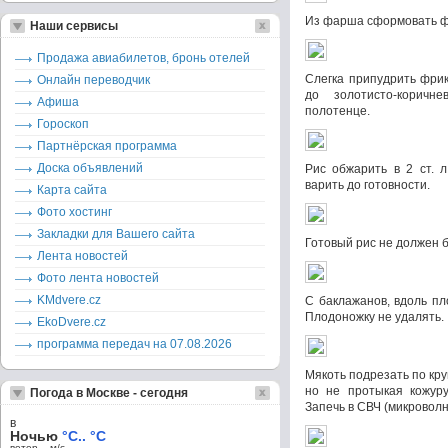
Из фарша сформовать ф
Наши сервисы
Продажа авиабилетов, бронь отелей
Слегка припудрить фрик
Онлайн переводчик
до золотисто-коричн
Афиша
полотенце.
Гороскоп
Партнёрская программа
Доска объявлений
Рис обжарить в 2 ст. л
варить до готовности.
Карта сайта
Фото хостинг
Закладки для Вашего сайта
Готовый рис не должен б
Лента новостей
Фото лента новостей
KMdvere.cz
С баклажанов, вдоль пл
Плодоножку не удалять.
EkoDvere.cz
программа передач на 07.08.2026
Мякоть подрезать по кру
но не протыкая кожуру
Погода в Москве - сегодня
Запечь в СВЧ (микроволно
в
Ночью
°C.. °C
ветер – м/c