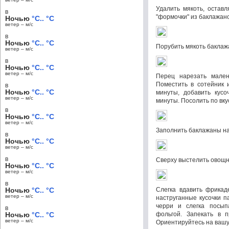
Удалить мякоть, оставл
в
"формочки" из баклажано
Ночью
°C.. °C
ветер – м/c
в
Ночью
°C.. °C
Порубить мякоть баклажа
ветер – м/c
в
Ночью
°C.. °C
ветер – м/c
Перец нарезать мален
Поместить в сотейник и
в
Ночью
°C.. °C
минуты, добавить кусо
ветер – м/c
минуты. Посолить по вку
в
Ночью
°C.. °C
ветер – м/c
Заполнить баклажаны на
в
Ночью
°C.. °C
ветер – м/c
в
Сверху выстелить овощн
Ночью
°C.. °C
ветер – м/c
в
Ночью
°C.. °C
Слегка вдавить фрикад
ветер – м/c
наструганные кусочки п
черри и слегка посып
в
Ночью
°C.. °C
фольгой. Запекать в п
ветер – м/c
Ориентируйтесь на вашу 