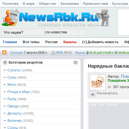
Политика
В мире
Общество
Экономика
Происшествия
Культура
Главная
Все темы
Россия
Каналы
[+] Добавить новость
И
Сегодня:
7 августа 2026 г.
MSK
09
:
51
Курсы:
81.41 руб (+0.48)
94.06 ру
Категории рецептов
Нарядные бакл
Салаты
(10495)
Автор:
Пов
Супы
(4506)
Поварёнок 3
Мясо
(8919)
387 прос
Птица и яйца
(7361)
Распечатать
Рыба
(3698)
Овощи
(1583)
Десерты
(10780)
Выпечка
(15352)
Соусы
(874)