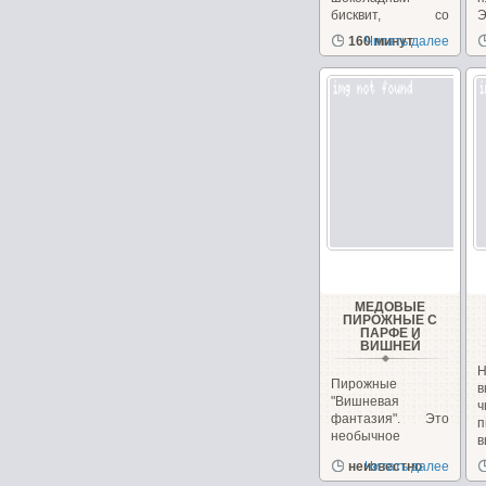
бисквит, со
Э
сметанным
з
160 минут
Читать далее
кремом...
д
МЕДОВЫЕ
ПИРОЖНЫЕ С
ПАРФЕ И
ВИШНЕЙ
Н
Пирожные
в
"Вишневая
фантазия". Это
п
необычное
в
пирожное
и
неизвестно
Читать далее
сочетает в себе,...