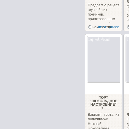
Предлагаю рецепт
вкуснейших
с
пончиков,
б
приготовленных
н
на сгущённом
неизвестно
Читать далее
молоке с
чудесным...
ТОРТ
"ШОКОЛАДНОЕ
НАСТРОЕНИЕ"
Вариант торта из
Л
мультиварки.
ш
Нежный
д
шоколадный
п