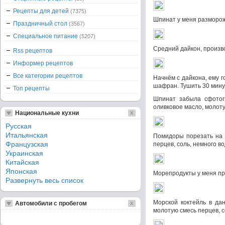
Рецепты для детей
(7375)
Шпинат у меня разморож
Праздничный стол
(3567)
Специальное питание
(5207)
Средний дайкон, произв
Rss рецептов
Информер рецептов
Все категории рецептов
Начнём с дайкона, ему г
шафран. Тушить 30 мину
Топ рецепты
Шпинат забыла сфотогр
оливковое масло, молоту
Национальные кухни
Русская
Итальянская
Помидоры порезать на к
Французская
перцев, соль, немного в
Украинская
Китайская
Японская
Морепродукты у меня пр
Развернуть весь список
Морской коктейль в да
Автомобили с пробегом
молотую смесь перцев, с