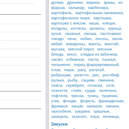
долма,
драники,
жаркое,
зразы,
из
фарша,
кальмар,
карбонара,
картофель,
картофельная запеканка,
картофельное пюре,
картошка,
картошка с мясом,
каша,
клецки,
колдуны,
котлеты,
крокеты,
курица,
кутья,
лазанья,
лапша,
ласточкино
гнездо,
лечо,
лобио,
лосось,
люля-
кебаб,
макароны,
манты,
минтай,
мусака,
мясной пирог,
мясные
блюда,
мясо,
оладьи из кабачков,
омлет,
отбивные,
паста,
паэлья,
пельмени,
перец фаршированный,
плов,
пюре,
рагу,
рататуй,
ребрышки,
ризотто,
рис,
ростбиф,
рулька,
рыба,
сациви,
свинина,
семга,
скумбрия,
сосиски,
соте,
спагетти,
стейк,
судак,
телятина,
тефтели,
треска,
тунец,
тушенка,
утка,
фондю,
форель,
фрикадельки,
фрикасе,
ханум,
хинкали,
чанахи,
чахохбили,
шаурма,
шашлык,
шницель,
эскалоп,
язык,
яичница,
Закуски