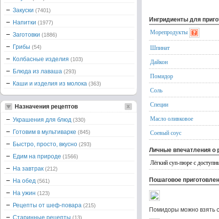
Закуски
(7401)
Ингридиенты для приг
Напитки
(1977)
Морепродукты
Заготовки
(1886)
Грибы
Шпинат
(54)
Колбасные изделия
(103)
Дайкон
Блюда из лаваша
(293)
Помидор
Каши и изделия из молока
(363)
Соль
Специи
Назначения рецептов
Масло оливковое
Украшения для блюд
(330)
Готовим в мультиварке
Соевый соус
(845)
Быстро, просто, вкусно
(293)
Личные впечатления о 
Едим на природе
(1566)
Лёгкий суп-пюре с доступн
На завтрак
(212)
Пошаговое приготовле
На обед
(561)
На ужин
(123)
Рецепты от шеф-повара
(215)
Помидоры можно взять с
Старинные рецепты
(13)