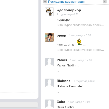
Последние комментарии
ждолоиориор
1 год назад в 0:32
лоршрро ...
В Конкурсе экологических проектов в Подмосковье активно участвовала молодежь :: NewsRbk.ru...
оршр
1 год назад в 0:32
лтлт дллтд
...
В Конкурсе экологических проектов в Подмосковье активно участвовала молодежь :: NewsRbk.ru...
Panos
1 год назад в 7:31
Panos Naidin ...
...
Riahnna
1 год назад в 6:56
Riahnna Dempster ...
...
Caira
1 год назад в 3:25
Caira Grohol ...