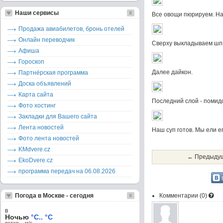
Наши сервисы
Все овощи пюрируем. На
Продажа авиабилетов, бронь отелей
Онлайн переводчик
Сверху выкладываем шп
Афиша
Гороскоп
Далее дайкон.
Партнёрская программа
Доска объявлений
Карта сайта
Последний слой - помид
Фото хостинг
Закладки для Вашего сайта
Лента новостей
Наш суп готов. Мы ели е
Фото лента новостей
KMdvere.cz
← Предыдущ
EkoDvere.cz
программа передач на 06.08.2026
Погода в Москве - сегодня
Комментарии (
0
)
в
Ночью
°C.. °C
ветер – м/c