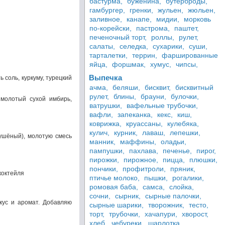
бастурма,
буженина,
бутерброды,
гамбургер,
гренки,
жульен,
жюльен,
заливное,
канапе,
мидии,
морковь
по-корейски,
пастрома,
паштет,
печеночный торт,
роллы,
рулет,
салаты,
селедка,
сухарики,
суши,
тарталетки,
террин,
фаршированные
яйца,
форшмак,
хумус,
чипсы,
Выпечка
 соль, куркуму, турецкий
ачма,
беляши,
бисквит,
бисквитный
рулет,
блины,
брауни,
булочки,
 молотый сухой имбирь,
ватрушки,
вафельные трубочки,
вафли,
запеканка,
кекс,
киш,
коврижка,
круассаны,
кулебяка,
кулич,
курник,
лаваш,
лепешки,
сушёный), молотую смесь
манник,
маффины,
оладьи,
пампушки,
пахлава,
печенье,
пирог,
пирожки,
пирожное,
пицца,
плюшки,
пончики,
профитроли,
пряник,
коктейля
птичье молоко,
пышки,
рогалики,
ромовая баба,
самса,
слойка,
сочни,
сырник,
сырные палочки,
кус и аромат. Добавляю
сырные шарики,
творожник,
тесто,
торт,
трубочки,
хачапури,
хворост,
хлеб,
чебуреки,
шарлотка,