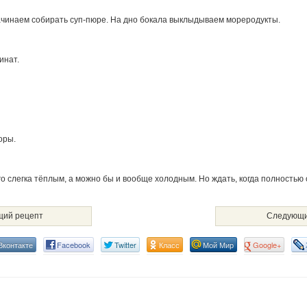
чинаем собирать суп-пюре. На дно бокала выклыдываем мореродукты.
инат.
оры.
го слегка тёплым, а можно бы и вообще холодным. Но ждать, когда полностью о
ий рецепт
Следующи
Вконтакте
Facebook
Twitter
Класс
Мой Мир
Google+