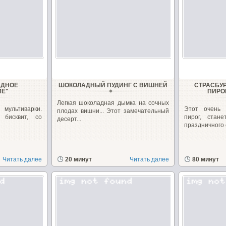
АДНОЕ
ШОКОЛАДНЫЙ ПУДИНГ С ВИШНЕЙ
СТРАСБУ
ИЕ"
ПИРО
Легкая шоколадная дымка на сочных
ультиварки.
Этот очень
плодах вишни... Этот замечательный
бисквит, со
пирог, стан
десерт...
праздничного с
Читать далее
20 минут
Читать далее
80 минут