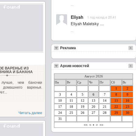
...
Eliyah
1 год назад в 20:41
Eliyah Maletsky ...
...
Реклама
Архив новостей
ОЕ ВАРЕНЬЕ ИЗ
НИКА И БАНАНА
Август 2026
 лучше, чем баночки
Пн
Вт
Ср
Чт
Пт
Сб
Вс
о домашнего варенья.
1
2
ет...
3
4
5
6
7
8
9
10
11
12
13
14
15
16
17
18
19
20
21
22
23
Читать далее
24
25
26
27
28
29
30
31
<<
<
•
>
>>