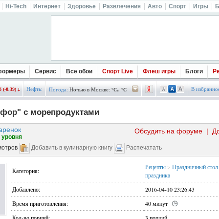
Hi-Tech
Интернет
Здоровье
Развлечения
Авто
Спорт
Игры
Б
формеры
Сервис
Все обои
Спорт Live
Флеш игры
Блоги
Р
Нефть:
В избранно
 (-0.39)
Погода:
Ночью в Москве:
°C.. °C
офор" с морепродуктами
аренок
Обсудить на форуме
|
Д
 уровня
мотров
Добавить в кулинарную книгу
Распечатать
Рецепты
>
Праздничный стол
Категория:
праздника
Добавлено:
2016-04-10 23:26:43
Время приготовления:
40 минут
Кол-во порций:
3 порций