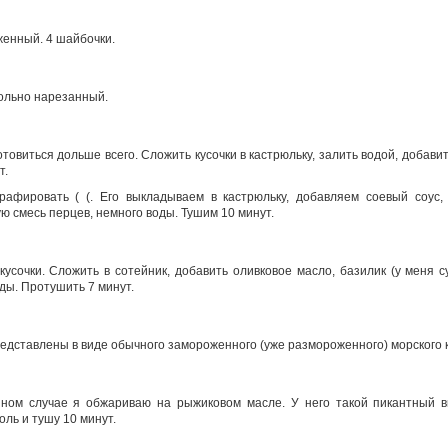
енный. 4 шайбочки.
ольно нарезанный.
отовиться дольше всего. Сложить кусочки в кастрюльку, залить водой, добавить
т.
афировать ( (. Его выкладываем в кастрюльку, добавляем соевый соус,
ю смесь перцев, немного воды. Тушим 10 минут.
усочки. Сложить в сотейник, добавить оливковое масло, базилик (у меня 
оды. Протушить 7 минут.
едставлены в виде обычного замороженного (уже размороженного) морского 
нном случае я обжариваю на рыжиковом масле. У него такой пикантный в
оль и тушу 10 минут.