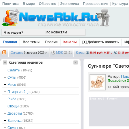
Политика
В мире
Общество
Экономика
Происшествия
Культура
Главная
Все темы
Россия
Каналы
[+] Добавить новость
И
Сегодня:
6 августа 2026 г.
MSK
21
:
51
Курсы:
80.93 руб (-0.20)
93.19 руб
Категории рецептов
Суп-пюре "Свет
Салаты
(10495)
Автор:
Пов
Супы
(4506)
Поварёнок 3
Мясо
(8919)
440 прос
Птица и яйца
(7361)
Рыба
(3698)
Овощи
(1583)
Десерты
(10780)
Выпечка
(15352)
Соусы
(874)