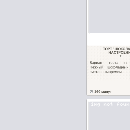
ТОРТ "ШОКОЛ
НАСТРОЕН
Вариант торта из м
Нежный шоколадный 
сметанным кремом...
160 минут