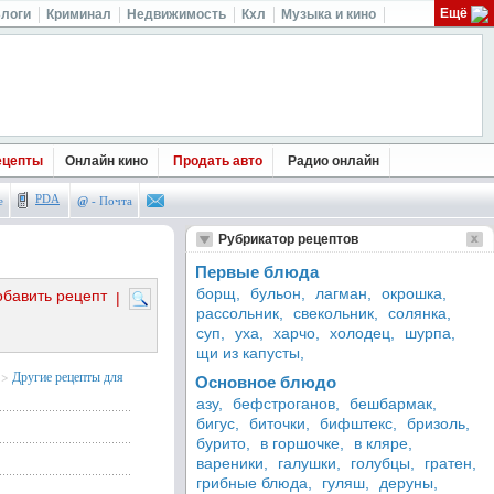
Ещё
логи
Криминал
Недвижимость
Кхл
Музыка и кино
ецепты
Онлайн кино
Продать авто
Радио онлайн
PDA
е
@
- Почта
Рубрикатор рецептов
Первые блюда
борщ,
бульон,
лагман,
окрошка,
обавить рецепт
|
рассольник,
свекольник,
солянка,
суп,
уха,
харчо,
холодец,
шурпа,
щи из капусты,
>
Другие рецепты для
Основное блюдо
азу,
бефстроганов,
бешбармак,
бигус,
биточки,
бифштекс,
бризоль,
бурито,
в горшочке,
в кляре,
вареники,
галушки,
голубцы,
гратен,
грибные блюда,
гуляш,
деруны,