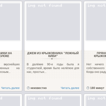
ЧИКИ НА
ДЖЕМ ИЗ КРЫЖОВНИКА "ЛОЖНЫЙ
ПРЯН
ОЛОКЕ
КИВИ"
КРЫЖОВ
 вкуснейших
В далёкие 90-е годы была я
Нет ничего
овленных на
студенткой, время было нелёгкое для
собственног
есным...
нас, простых...
Когда оно раду
Читать далее
неизвестно
Читать далее
180 минут