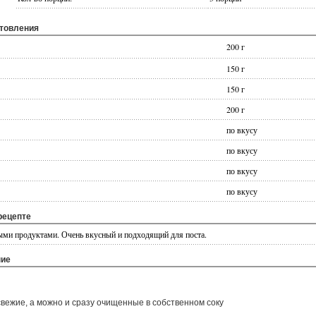
отовления
200 г
150 г
150 г
200 г
по вкусу
по вкусу
по вкусу
по вкусу
рецепте
ыми продуктами. Очень вкусный и подходящий для поста.
ние
вежие, а можно и сразу очищенные в собственном соку