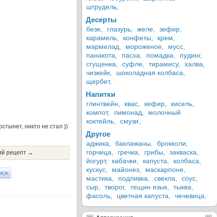
штрудель,
Десерты
безе,
глазурь,
желе,
зефир,
карамель,
конфеты,
крем,
мармелад,
мороженое,
мусс,
панакота,
пасха,
помадка,
пудинг,
сгущенка,
суфле,
тирамису,
халва,
чизкейк,
шоколадная колбаса,
щербет,
Напитки
глинтвейн,
квас,
кефир,
кисель,
компот,
лимонад,
молочный
коктейль,
смузи,
стынет, никто не стал ))
Другое
аджика,
баклажаны,
брокколи,
горчица,
гречка,
грибы,
закваска,
й рецепт →
йогурт,
кабачки,
капуста,
колбаса,
кускус,
майонез,
маскарпоне,
ЖЖ
мастика,
подливка,
свекла,
соус,
сыр,
творог,
тещин язык,
тыква,
фасоль,
цветная капуста,
чечевица,